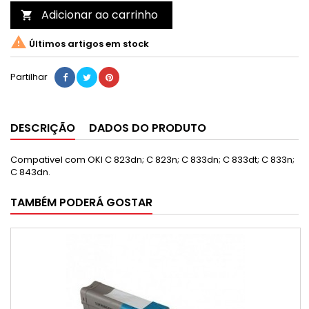
Adicionar ao carrinho


Últimos artigos em stock
Partilhar
DESCRIÇÃO
DADOS DO PRODUTO
Compativel com OKI C 823dn; C 823n; C 833dn; C 833dt; C 833n;
C 843dn.
TAMBÉM PODERÁ GOSTAR