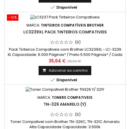

Disponível
-10%
MARCA:
TINTEIROS COMPATÍVEIS BROTHER
LC3239XL PACK TINTEIROS COMPATIVEIS
(0)
Pack Tinteiros Compativeis com Brother LC3239XL - LC-3239
XL Capacidade: 6.000 Páginas* / Preto 5.500 Páginas* / Cada
Cor
Preço
Preço
35,64 €
39,60 €
normal
Adicionar ao carrinho


Disponível
MARCA:
TONERS COMPATIVEIS
TN-326 AMARELO (Y)
(0)
Toner Compativel com Brother TN-326C, TN-321C Amarelo
Alta Capacidade Capacidade: 3.500k