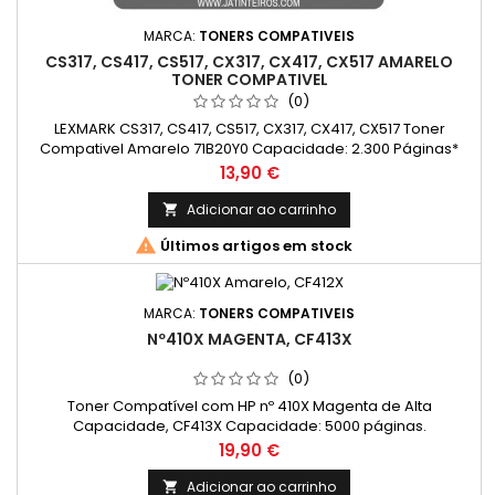
MARCA:
TONERS COMPATIVEIS
CS317, CS417, CS517, CX317, CX417, CX517 AMARELO
TONER COMPATIVEL
(0)
LEXMARK CS317, CS417, CS517, CX317, CX417, CX517 Toner
Compativel Amarelo 71B20Y0 Capacidade: 2.300 Páginas*
Preço
13,90 €
Adicionar ao carrinho


Últimos artigos em stock
MARCA:
TONERS COMPATIVEIS
Nº410X MAGENTA, CF413X
(0)
Toner Compatível com HP nº 410X Magenta de Alta
Capacidade, CF413X Capacidade: 5000 páginas.
Preço
19,90 €
Adicionar ao carrinho
