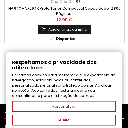
(0)
HP 94X - CF294X Preto Toner Compativel Capacidade: 2.800
Páginas*
Preço
12,90 €
Adicionar ao carrinho


Disponível
COMENTÁRIOS (0)
Respeitamos a privacidade dos
utilizadores.
Utilizamos cookies para melhorar a sua experiência de
Seja o primeiro a fazer uma avaliação
navegação, exibir anúncios ou conteúdos
personalizados, e analisar o tráfego do site. Ao clicar
no botão "Aceitar Todos", estará a dar o seu
consentimento para a utilização de cookies.
Personalizar

PRODUTOS
Rejeitar

APOIO AO CLIENTE