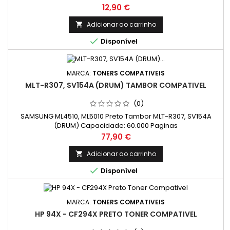
Preço
12,90 €
Adicionar ao carrinho


Disponível
MARCA:
TONERS COMPATIVEIS
MLT-R307, SV154A (DRUM) TAMBOR COMPATIVEL
(0)
SAMSUNG ML4510, ML5010 Preto Tambor MLT-R307, SV154A
(DRUM) Capacidade: 60.000 Paginas
Preço
77,90 €
Adicionar ao carrinho


Disponível
MARCA:
TONERS COMPATIVEIS
HP 94X - CF294X PRETO TONER COMPATIVEL