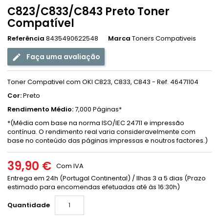
C823/C833/C843 Preto Toner
Compatível
Referência
8435490622548
Marca
Toners Compativeis
Faça uma avaliação
Toner Compativel com OKI C823, C833, C843 - Ref. 46471104
Cor:
Preto
Rendimento Médio:
7,000 Páginas*
*(
Média com base na norma ISO/IEC 24711 e impressão
contínua. O rendimento real varia consideravelmente com
base no conteúdo das páginas impressas e noutros factores.)
39,90 €
Com IVA
Entrega em 24h (Portugal Continental) / Ilhas 3 a 5 dias (Prazo
estimado para encomendas efetuadas até às 16:30h)
Quantidade