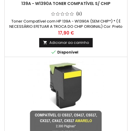
139A - W1390A TONER COMPATÍVEL S/ CHIP
(0)
Toner Compatível com HP 139A - W1390A (SEM CHIP*) * ( É
NECESSÁRIO EFETUAR A TROCA DO CHIP ORIGINAL) Cor: Preto
Rendimento Médio: 1.500 Páginas*
Preço
17,90 €
Adicionar ao carrinho


Disponível