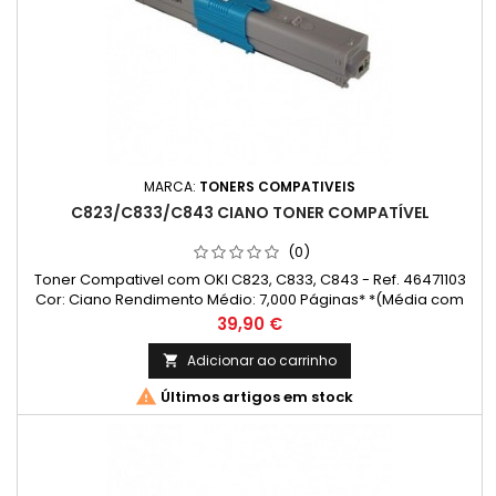
MARCA:
TONERS COMPATIVEIS
C823/C833/C843 CIANO TONER COMPATÍVEL
(0)
Toner Compativel com OKI C823, C833, C843 - Ref. 46471103
Cor: Ciano Rendimento Médio: 7,000 Páginas* *(Média com
base na norma ISO/IEC 24711 e impressão contínua. O
Preço
39,90 €
rendimento real varia consideravelmente com base no
conteúdo das páginas impressas e noutros factores.)
Adicionar ao carrinho


Últimos artigos em stock