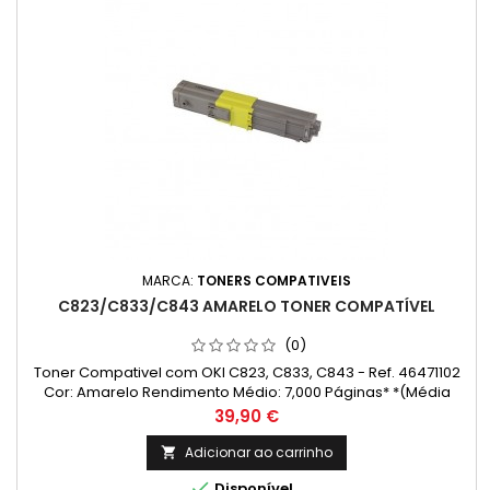
MARCA:
TONERS COMPATIVEIS
C823/C833/C843 AMARELO TONER COMPATÍVEL
(0)
Toner Compativel com OKI C823, C833, C843 - Ref. 46471102
Cor: Amarelo Rendimento Médio: 7,000 Páginas* *(Média
com base na norma ISO/IEC 24711 e impressão contínua. O
Preço
39,90 €
rendimento real varia consideravelmente com base no
conteúdo das páginas impressas e noutros factores.)
Adicionar ao carrinho


Disponível