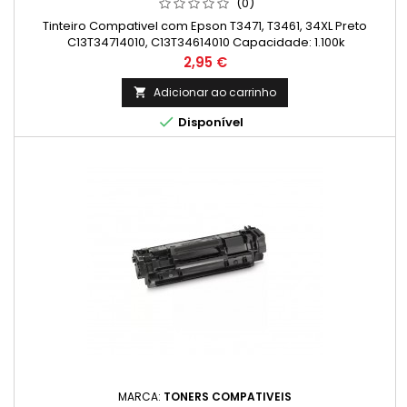
(0)
Tinteiro Compativel com Epson T3471, T3461, 34XL Preto
C13T34714010, C13T34614010 Capacidade: 1.100k
Preço
2,95 €
Adicionar ao carrinho


Disponível
MARCA:
TONERS COMPATIVEIS