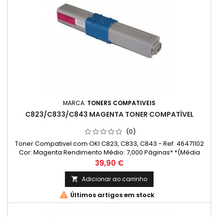
MARCA:
TONERS COMPATIVEIS
C823/C833/C843 MAGENTA TONER COMPATÍVEL
(0)
Toner Compativel com OKI C823, C833, C843 - Ref. 46471102
Cor: Magenta Rendimento Médio: 7,000 Páginas* *(Média
com base na norma ISO/IEC 24711 e impressão contínua. O
Preço
39,90 €
rendimento real varia consideravelmente com base no
conteúdo das páginas impressas e noutros factores.)
Adicionar ao carrinho


Últimos artigos em stock