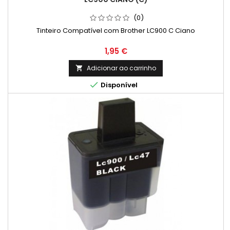
(0)
Tinteiro Compatível com Brother LC900 C Ciano
Preço
1,95 €
Adicionar ao carrinho


Disponível