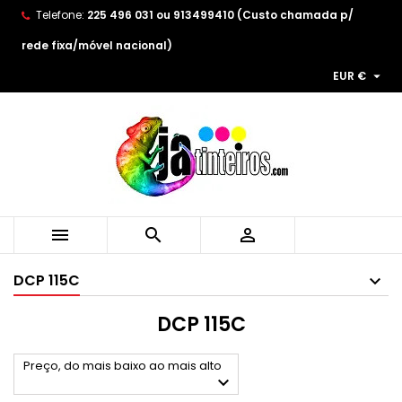
Telefone:
225 496 031 ou 913499410 (Custo chamada p/
×
×
×
×
As minhas listas de desejos
((modalTitle))
((title))
Entrar
rede fixa/móvel nacional)

EUR €
((confirmMessage))
You need to be logged in to save products in your
((label))
wishlist.
add_circle_outline
Create new list
((cancelText))
((modalDeleteText))
((cancelText))
((loginText))
((cancelText))
((createText))



DCP 115C
DCP 115C
Preço, do mais baixo ao mais alto
