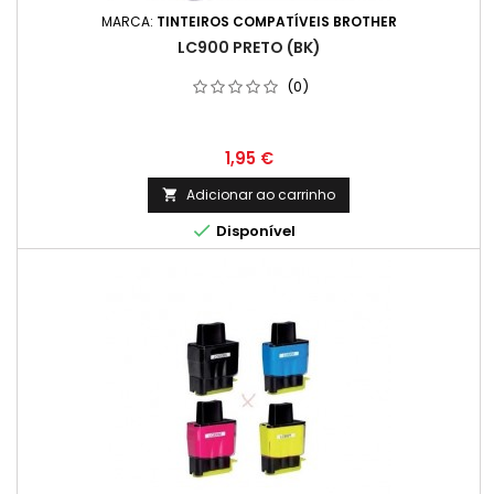
MARCA:
TINTEIROS COMPATÍVEIS BROTHER
LC900 PRETO (BK)
(0)
Preço
1,95 €
Adicionar ao carrinho


Disponível