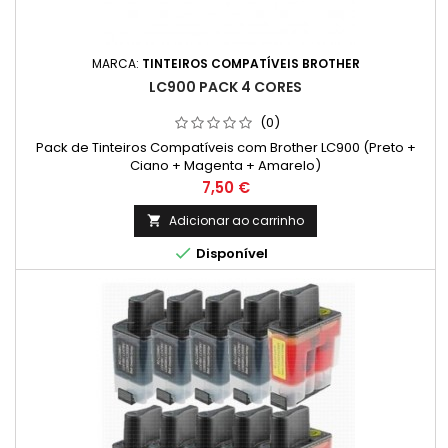
MARCA:
TINTEIROS COMPATÍVEIS BROTHER
LC900 PACK 4 CORES
(0)
Pack de Tinteiros Compatíveis com Brother LC900 (Preto +
Ciano + Magenta + Amarelo)
Preço
7,50 €
Adicionar ao carrinho


Disponível