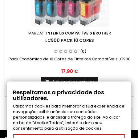
MARCA:
TINTEIROS COMPATÍVEIS BROTHER
LC900 PACK 10 CORES
(0)
Pack Económico de 10 Cores de Tinteiros Compatíveis LC900
Preço
17,90 €
Adicionar ao carrinho

Respeitamos a privacidade dos

Disponível
utilizadores.
Utilizamos cookies para melhorar a sua experiência de
navegação, exibir anúncios ou conteúdos
VOLTAR AO TOPO

personalizados, e analisar o tráfego do site. Ao clicar
no botão "Aceitar Todos", estará a dar o seu
consentimento para a utilização de cookies.