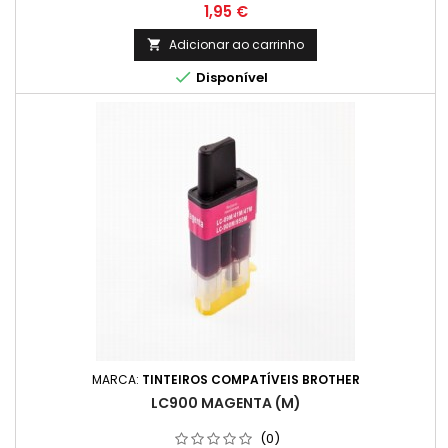
Preço
1,95 €
Adicionar ao carrinho


Disponível
MARCA:
TINTEIROS COMPATÍVEIS BROTHER
LC900 MAGENTA (M)
(0)