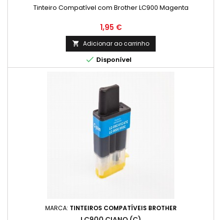
Tinteiro Compatível com Brother LC900 Magenta
Preço
1,95 €
Adicionar ao carrinho


Disponível
MARCA:
TINTEIROS COMPATÍVEIS BROTHER
LC900 CIANO (C)