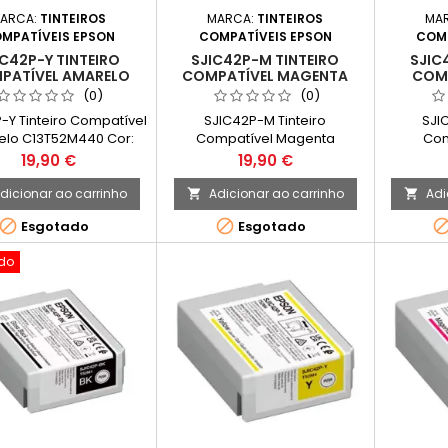
ARCA:
TINTEIROS
MARCA:
TINTEIROS
MA
MPATÍVEIS EPSON
COMPATÍVEIS EPSON
COMP
IC42P-Y TINTEIRO
SJIC42P-M TINTEIRO
SJIC
PATÍVEL AMARELO
COMPATÍVEL MAGENTA
COMP
C13T52M440
C13T52M340
C
(0)
(0)
-Y Tinteiro Compatível
SJIC42P-M Tinteiro
SJI
lo C13T52M440 Cor:
Compatível Magenta
Com
 Quantidade de Tinta:
C13T52M340 Cor: Magenta
C13T5
Preço
Preço
19,90 €
19,90 €
 Compatível com os
Quantidade de Tinta: 50ml
Quantid
intes modelos:Epson
Compatível com os seguintes
Compatív
dicionar ao carrinho
Adicionar ao carrinho
Adi


rWorks C4000e (BK)
modelos:Epson ColorWorks
modelos


Esgotado
Esgotado
C4000e (BK)
do