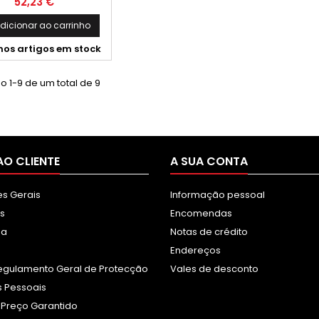
Preço
52,23 €
ível com os seguintes
os:Epson ColorWorks
dicionar ao carrinho
C4000e (BK)
mos artigos em stock
 1-9 de um total de 9
AO CLIENTE
A SUA CONTA
s Gerais
Informação pessoal
s
Encomendas
sa
Notas de crédito
Endereços
egulamento Geral de Protecção
Vales de desconto
 Pessoais
 Preço Garantido