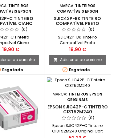
RCA:
TINTEIROS
MARCA:
TINTEIROS
ATÍVEIS EPSON
COMPATÍVEIS EPSON
42P-C TINTEIRO
SJIC42P-BK TINTEIRO
ATÍVEL CIANO
COMPATÍVEL PRETO
13T52M240
C13T52M140
(0)
(0)
C42P-C Tinteiro
SJIC42P-BK Tinteiro
patível Ciano
Compatível Preto
2M240 Cor: Ciano
C13T52M140Cor:
Preço
Preço
19,90 €
19,90 €
ade de Tinta: 50ml
PretoQuantidade de Tinta:
el com os seguintes
50mlCompatível com os
cionar ao carrinho
Adicionar ao carrinho

:Epson ColorWorks
seguintes modelos:Epson


Esgotado
Esgotado
C4000e (BK)
ColorWorks C4000e (BK)
MARCA:
TINTEIROS EPSON
ORIGINAIS
EPSON SJIC42P-C TINTEIRO
C13T52M240
(0)
Epson SJIC42P-C Tinteiro
C13T52M240 Original Cor:
Ciano Quantidade de Tinta:
Preço
52,23 €