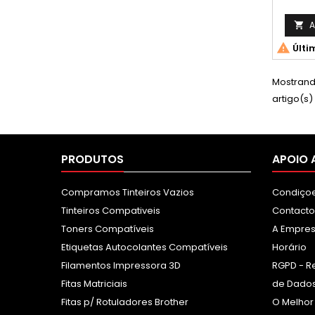
Compat
model
A


Últi
Mostrando
artigo(s)
PRODUTOS
APOIO 
Compramos Tinteiros Vazios
Condiçoe
Tinteiros Compativeis
Contacto
Toners Compatíveis
A Empre
Etiquetas Autocolantes Compatíveis
Horário
Filamentos Impressora 3D
RGPD - R
Fitas Matriciais
de Dados
Fitas p/ Rotuladores Brother
O Melhor