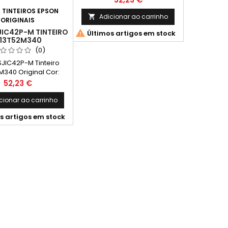
50ml Compatível com os
:
TINTEIROS EPSON
seguintes modelos:Epson
Adicionar ao carrinho

ORIGINAIS
ColorWorks C4000e (BK)
JIC42P-M TINTEIRO

Últimos artigos em stock
13T52M340
(0)
SJIC42P-M Tinteiro
M340 Original Cor:
uantidade de Tinta:
Preço
52,23 €
ompatível com os
tes modelos:Epson
cionar ao carrinho
orks C4000e (BK)
s artigos em stock