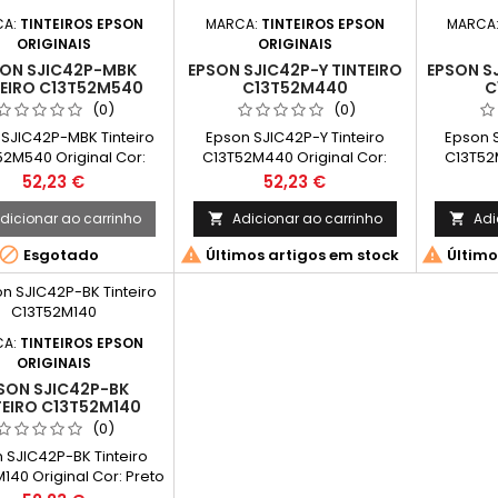
CA:
TINTEIROS EPSON
MARCA:
TINTEIROS EPSON
MARCA
ORIGINAIS
ORIGINAIS
ON SJIC42P-MBK
EPSON SJIC42P-Y TINTEIRO
EPSON S
TEIRO C13T52M540
C13T52M440
C
(0)
(0)
SJIC42P-MBK Tinteiro
Epson SJIC42P-Y Tinteiro
Epson 
2M540 Original Cor:
C13T52M440 Original Cor:
C13T52
 Matte Quantidade de
Amarelo Quantidade de Tinta:
Magenta Q
Preço
Preço
52,23 €
52,23 €
 50ml Compatível com
50ml Compatível com os
50ml C
uintes modelos:Epson
seguintes modelos:Epson
seguin
dicionar ao carrinho
Adicionar ao carrinho
Adi


rWorks C4000e (BK)
ColorWorks C4000e (BK)
ColorW



Esgotado
Últimos artigos em stock
Último
CA:
TINTEIROS EPSON
ORIGINAIS
SON SJIC42P-BK
TEIRO C13T52M140
(0)
 SJIC42P-BK Tinteiro
140 Original Cor: Preto
idade de Tinta: 50ml