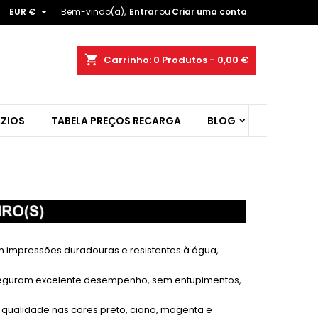

EUR €
Bem-vindo(a),
Entrar
ou
Criar uma conta
×
×
×
×
shopping_cart
Carrinho:
0
Produtos - 0,00 €
ist
ZIOS
TABELA PREÇOS RECARGA
BLOG
)
)
)
m impressões duradouras e resistentes à água,
asseguram excelente desempenho, sem entupimentos,
a qualidade nas cores preto, ciano, magenta e