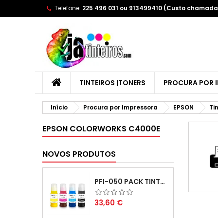
Telefone:
225 496 031 ou 913499410 (Custo chamada 
A
(
(
E
((
Yo
((l
TINTEIROS |TONERS
PROCURA POR 
Início
Procura por Impressora
EPSON
Ti
EPSON COLORWORKS C4000E
NOVOS PRODUTOS
PFI-050 PACK TINTAS COMPATIVEIS
Preço
33,60 €