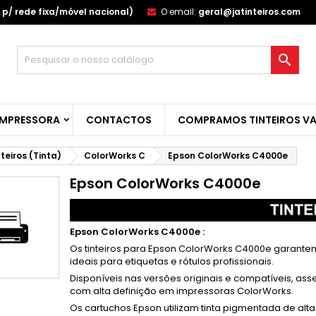
p/ rede fixa/móvel nacional)
O email:
geral@jatinteiros.com
s minhas listas de desejos
(modalTitle))
(title))
ntrar

confirmMessage))
u need to be logged in to save products in your wishlist.
abel))
add_circle_outline
Create new l
IMPRESSORA
CONTACTOS
COMPRAMOS TINTEIROS VA
((cancelText))
((cancelText))
((modalDeleteText)
((loginText)
((cancelText))
((createText)
nteiros (Tinta)
ColorWorks C
Epson ColorWorks C4000e
Epson ColorWorks C4000e
Epson ColorWorks C4000e :
Os tinteiros para Epson ColorWorks C4000e garante
ideais para etiquetas e rótulos profissionais.
Disponíveis nas versões originais e compatíveis, 
com alta definição em impressoras ColorWorks.
Os cartuchos Epson utilizam tinta pigmentada de alt