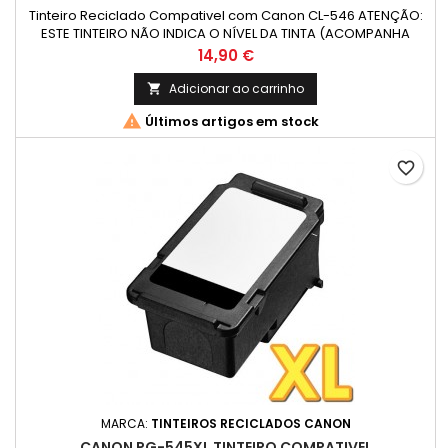
Tinteiro Reciclado Compativel com Canon CL-546 ATENÇÃO:
ESTE TINTEIRO NÃO INDICA O NÍVEL DA TINTA (ACOMPANHA
COM INSTRUÇÕES) Cor: Cor (Tricolor) Capacidade: 6 ml
Preço
14,90 €
Rendimento Médio: 180 Páginas*
Adicionar ao carrinho


Últimos artigos em stock
favorite_border
MARCA:
TINTEIROS RECICLADOS CANON
CANON PG-545XL TINTEIRO COMPATIVEL