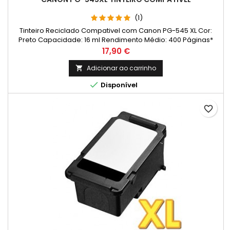
(1)
Tinteiro Reciclado Compativel com Canon PG-545 XL Cor:
Preto Capacidade: 16 ml Rendimento Médio: 400 Páginas*
Preço
17,90 €
Adicionar ao carrinho


Disponível
favorite_border