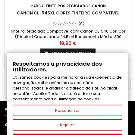
MARCA:
TINTEIROS RECICLADOS CANON
CANON CL-546XL CORES TINTEIRO COMPATIVEL
(0)
Tinteiro Reciclado Compativel com Canon CL-546 Cor: Cor
(Tricolor) Capacidade: 14,5 ml Rendimento Médio: 300
Páginas*
Preço
19,90 €
Adicionar ao carrinho

Respeitamos a privacidade dos

Disponível
utilizadores.
Utilizamos cookies para melhorar a sua experiência de
navegação, exibir anúncios ou conteúdos
VOLTAR AO TOPO

personalizados, e analisar o tráfego do site. Ao clicar
no botão "Aceitar Todos", estará a dar o seu
consentimento para a utilização de cookies.

PRODUTOS
Personalizar

APOIO AO CLIENTE
Rejeitar