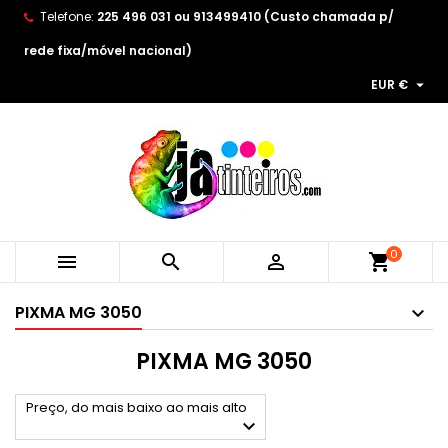
Telefone:
225 496 031 ou 913499410 (Custo chamada p/
×
×
×
×
As minhas listas de desejos
((modalTitle))
Create wishlist
Entrar
rede fixa/móvel nacional)

EUR €
Create new list
add_circle_outline
((confirmMessage))
You need to be logged in to save products in your
Wishlist name
wishlist.
((cancelText))
((modalDeleteText))
Cancelar
Entrar
Cancelar
Create wishlist
0



shopping_cart
PIXMA MG 3050
PIXMA MG 3050
Preço, do mais baixo ao mais alto
