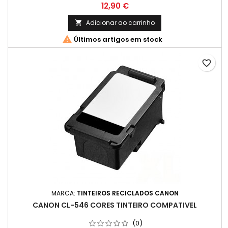
COM INSTRUÇÕES) Cor: Preto Capacidade: 6 ml Rendimento
Preço
12,90 €
Médio: 180 Páginas*
Adicionar ao carrinho


Últimos artigos em stock
favorite_border
MARCA:
TINTEIROS RECICLADOS CANON
CANON CL-546 CORES TINTEIRO COMPATIVEL
(0)