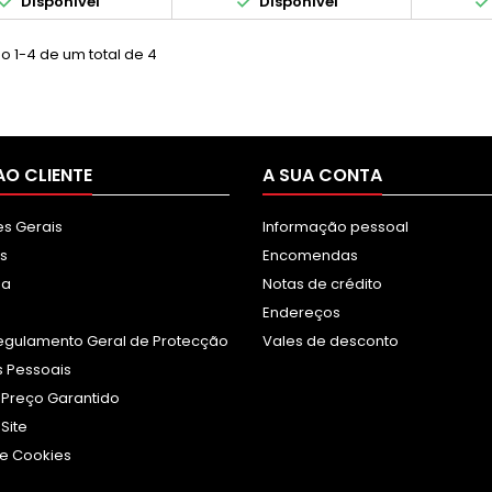


Disponível
Disponível
o 1-4 de um total de 4
AO CLIENTE
A SUA CONTA
s Gerais
Informação pessoal
s
Encomendas
sa
Notas de crédito
Endereços
egulamento Geral de Protecção
Vales de desconto
 Pessoais
 Preço Garantido
Site
e Cookies