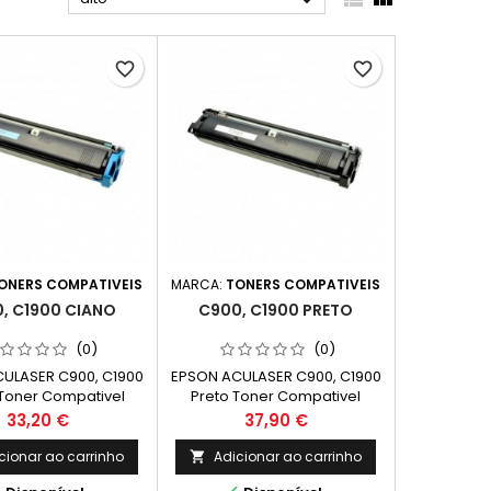

favorite_border
favorite_border
ONERS COMPATIVEIS
MARCA:
TONERS COMPATIVEIS
, C1900 CIANO
C900, C1900 PRETO
(0)
(0)
ULASER C900, C1900
EPSON ACULASER C900, C1900
Toner Compativel
Preto Toner Compativel
0099 Capacidade:
C13S050100 Capacidade:
Preço
Preço
33,20 €
37,90 €
4.500k
4.500k
cionar ao carrinho
Adicionar ao carrinho
