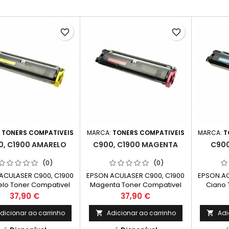
favorite_border
favorite_border
:
TONERS COMPATIVEIS
MARCA:
TONERS COMPATIVEIS
MARCA:
T
0, C1900 AMARELO
C900, C1900 MAGENTA
C900
(0)
(0)
ACULASER C900, C1900
EPSON ACULASER C900, C1900
EPSON AC
lo Toner Compativel
Magenta Toner Compativel
Ciano 
050097 Capacidade:
C13S050098 Capacidade:
C13S05
Preço
Preço
37,90 €
37,90 €
4.500k
4.500k
dicionar ao carrinho
Adicionar ao carrinho
Adi

