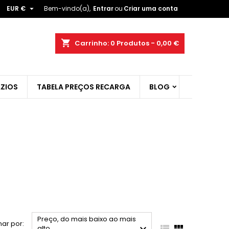

EUR €
Bem-vindo(a),
Entrar
ou
Criar uma conta
×
×
×
×
shopping_cart
Carrinho:
0
Produtos - 0,00 €
ZIOS
TABELA PREÇOS RECARGA
BLOG
)
r
t
Preço, do mais baixo ao mais
ar por:


alto