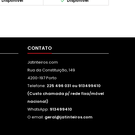


Disponível
Disponível
CONTATO
Jatinteiros.com
Rua da Constituição, 149
4200-197 Porto
Telefone:
225 496 031 ou 913499410
(Custo chamada p/ rede fixa/móvel
nacional)
WhatsApp:
913499410
O email:
geral@jatinteiros.com