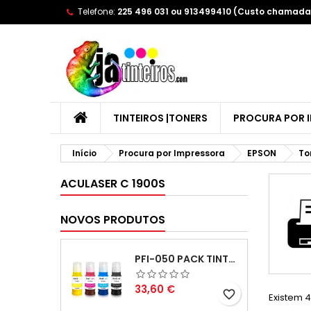
Telefone:
225 496 031 ou 913499410 (Custo chamada 
A
(
C
E
add_circle_outline
((
Yo
Wi
TINTEIROS |TONERS
PROCURA POR 
Início
Procura por Impressora
EPSON
To
ACULASER C 1900S
NOVOS PRODUTOS
PFI-050 PACK TINTAS COMPATIVEIS
Preço
33,60 €
favorite_border
Existem 4