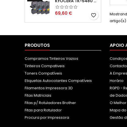
KYOCERA TK-5480 PACK TONERS COMPATÍVEIS
Preço
69,60 €
Mostrand
favorite_border
artigo(s)
PRODUTOS
APOIO 
Compramos Tinteiros Vazios
Condiçoe
Tinteiros Compativeis
Contacto
Toners Compatíveis
A Empre
Etiquetas Autocolantes Compatíveis
Horário
Filamentos Impressora 3D
RGPD - R
Fitas Matriciais
de Dados
Fitas p/ Rotuladores Brother
O Melhor
Fitas para Rotulador
Mapa do 
Procura por Impressora
Gestão d