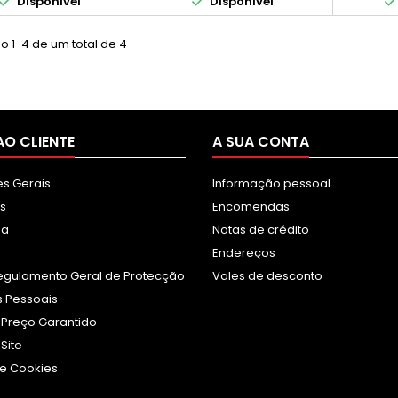


Disponível
Disponível
o 1-4 de um total de 4
AO CLIENTE
A SUA CONTA
s Gerais
Informação pessoal
s
Encomendas
sa
Notas de crédito
Endereços
egulamento Geral de Protecção
Vales de desconto
 Pessoais
 Preço Garantido
Site
e Cookies