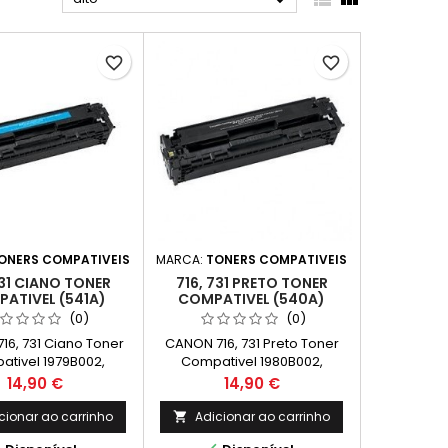

favorite_border
favorite_border
ONERS COMPATIVEIS
MARCA:
TONERS COMPATIVEIS
731 CIANO TONER
716, 731 PRETO TONER
ATIVEL (541A)
COMPATIVEL (540A)
(0)
(0)
16, 731 Ciano Toner
CANON 716, 731 Preto Toner
tivel 1979B002,
Compativel 1980B002,
 Capacidade: 1.400k
6273B002 Capaciadade:
Preço
Preço
14,90 €
14,90 €
2.200k
cionar ao carrinho
Adicionar ao carrinho
