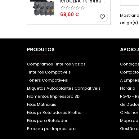
KYOCERA TK-5480 PACK TONERS COMPATÍVEIS
Preço
69,60 €
Mostrand
favorite_border
artigo(s)
PRODUTOS
APOIO 
Compramos Tinteiros Vazios
Condiçoe
Tinteiros Compativeis
Contacto
Toners Compatíveis
A Empre
Etiquetas Autocolantes Compatíveis
Horário
Filamentos Impressora 3D
RGPD - R
Fitas Matriciais
de Dados
Fitas p/ Rotuladores Brother
O Melhor
Fitas para Rotulador
Mapa do 
Procura por Impressora
Gestão d