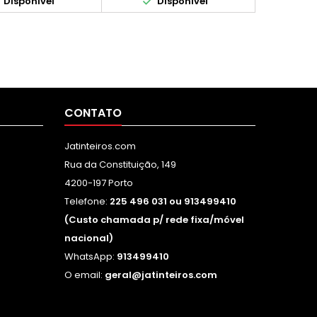


Disponível
Disponível
CONTATO
Jatinteiros.com
Rua da Constituição, 149
4200-197 Porto
Telefone:
225 496 031 ou 913499410
(Custo chamada p/ rede fixa/móvel
nacional)
WhatsApp:
913499410
O email:
geral@jatinteiros.com