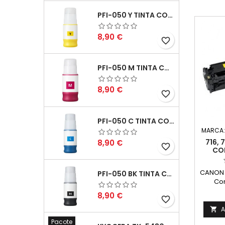
PFI-050 Y TINTA COMPATÍVEL AMARELO
Preço
8,90 €
favorite_border
PFI-050 M TINTA COMPATÍVEL MAGENTA
Preço
8,90 €
favorite_border
PFI-050 C TINTA COMPATÍVEL CIANO
MARCA
Preço
716,
8,90 €
favorite_border
CO
CANON 7
PFI-050 BK TINTA COMPATÍVEL PRETA
Com
6269B0
Preço
8,90 €
favorite_border
A

Pacote