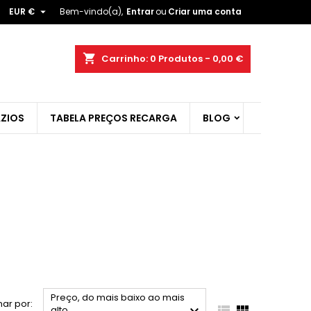

EUR €
Bem-vindo(a),
Entrar
ou
Criar uma conta
×
×
×
×
shopping_cart
Carrinho:
0
Produtos - 0,00 €
ZIOS
TABELA PREÇOS RECARGA
BLOG
)
r
t
Preço, do mais baixo ao mais
ar por:


alto