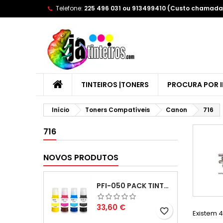
Telefone:
225 496 031 ou 913499410 (Custo chamada 
A
(
C
E
add_circle_outline
((
Yo
Wi
TINTEIROS |TONERS
PROCURA POR 
Início
Toners Compatíveis
Canon
716
716
NOVOS PRODUTOS
PFI-050 PACK TINTAS COMPATIVEIS
Preço
33,60 €
favorite_border
Existem 4