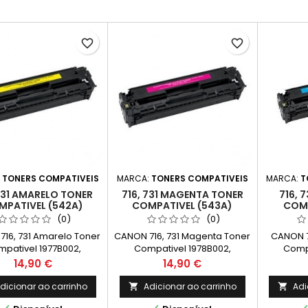
favorite_border
favorite_border
:
TONERS COMPATIVEIS
MARCA:
TONERS COMPATIVEIS
MARCA:
T
 731 AMARELO TONER
716, 731 MAGENTA TONER
716, 
MPATIVEL (542A)
COMPATIVEL (543A)
COMP
(0)
(0)
16, 731 Amarelo Toner
CANON 716, 731 Magenta Toner
CANON 7
pativel 1977B002,
Compativel 1978B002,
Compa
02 Capacidade: 1.400k
6270B002 Capacidade: 1.400k
6271B002
Preço
Preço
14,90 €
14,90 €
dicionar ao carrinho
Adicionar ao carrinho
Adi

