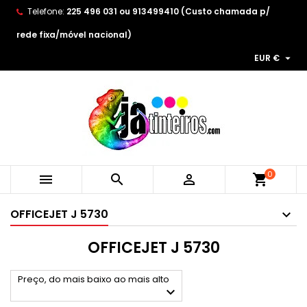
Telefone:
225 496 031 ou 913499410 (Custo chamada p/
×
×
×
×
As minhas listas de desejos
((modalTitle))
Create wishlist
Entrar
rede fixa/móvel nacional)

EUR €
Create new list
add_circle_outline
((confirmMessage))
You need to be logged in to save products in your
Wishlist name
wishlist.
((cancelText))
((modalDeleteText))
Cancelar
Entrar
Cancelar
Create wishlist
0



shopping_cart
OFFICEJET J 5730
OFFICEJET J 5730
Preço, do mais baixo ao mais alto
