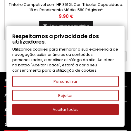
Tinteiro Compativel com HP 351 XL Cor: Tricolor Capacidade:
18 ml Rendimento Médio: 580 Páginas*
Preço
9,90 €
Adicionar ao carrinho

Respeitamos a privacidade dos

Disponível
utilizadores.
Utilizamos cookies para melhorar a sua experiência de
navegação, exibir anúncios ou conteúdos
VOLTAR AO TOPO

personalizados, e analisar o tráfego do site. Ao clicar
no botão "Aceitar Todos", estará a dar o seu
consentimento para a utilização de cookies.

PRODUTOS
Personalizar

APOIO AO CLIENTE
Rejeitar

A SUA CONTA
Aceitar todos

CONTATO