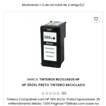
Mostrando 1-2 de um total de 2 artigo(s)
favorite_border
MARCA:
TINTEIROS RECICLADOS HP
HP 350XL PRETO TINTEIRO RECICLADO
(0)
Tinteiro Compativel com HP 350 XLCor: PretoCapacidade: 25
mlRendimento Médio: 1.000 Páginas**(Média com base na