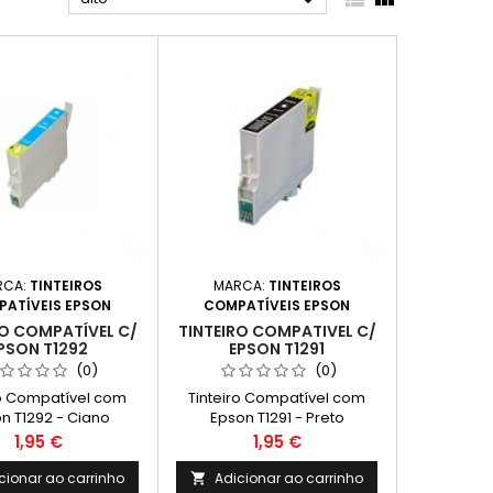

RCA:
TINTEIROS
MARCA:
TINTEIROS
ATÍVEIS EPSON
COMPATÍVEIS EPSON
RO COMPATÍVEL C/
TINTEIRO COMPATIVEL C/
PSON T1292
EPSON T1291
(0)
(0)
ro Compatível com
Tinteiro Compatível com
n T1292 - Ciano
Epson T1291 - Preto
Preço
Preço
1,95 €
1,95 €
cionar ao carrinho
Adicionar ao carrinho
