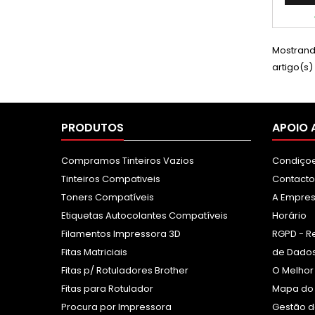
impre
ofe
impres
Mostrando
artigo(s)
PRODUTOS
APOIO 
Compramos Tinteiros Vazios
Condiçoe
Tinteiros Compativeis
Contacto
Toners Compatíveis
A Empre
Etiquetas Autocolantes Compatíveis
Horário
Filamentos Impressora 3D
RGPD - R
Fitas Matriciais
de Dados
Fitas p/ Rotuladores Brother
O Melhor
Fitas para Rotulador
Mapa do 
Procura por Impressora
Gestão d