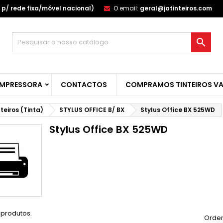
p/ rede fixa/móvel nacional)
O email:
geral@jatinteiros.com
s minhas listas de desejos
(modalTitle))
(title))
ntrar

confirmMessage))
u need to be logged in to save products in your wishlist.
abel))
add_circle_outline
Create new l
IMPRESSORA
CONTACTOS
COMPRAMOS TINTEIROS VA
((cancelText))
((cancelText))
((modalDeleteText)
((loginText)
((cancelText))
((createText)
nteiros (Tinta)
STYLUS OFFICE B/ BX
Stylus Office BX 525WD
Stylus Office BX 525WD
 produtos.
Orden