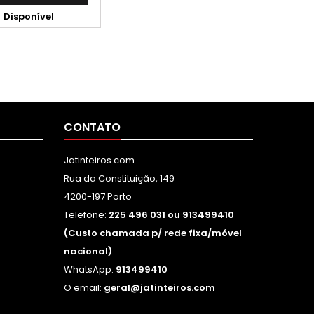
2 Tinteiros T1294 -

Disponível
Amarelo
CONTATO
Jatinteiros.com
Rua da Constituição, 149
4200-197 Porto
Telefone:
225 496 031 ou 913499410
(Custo chamada p/ rede fixa/móvel
nacional)
WhatsApp:
913499410
O email:
geral@jatinteiros.com