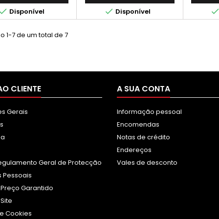
ssoras Epson Stylus,
Magenta 


Disponível
Disponível
rece qualidade de
são confiável e custo-
benefício.
 1-7 de um total de 7
AO CLIENTE
A SUA CONTA
s Gerais
Informação pessoal
s
Encomendas
sa
Notas de crédito
Endereços
egulamento Geral de Protecção
Vales de desconto
 Pessoais
 Preço Garantido
Site
e Cookies