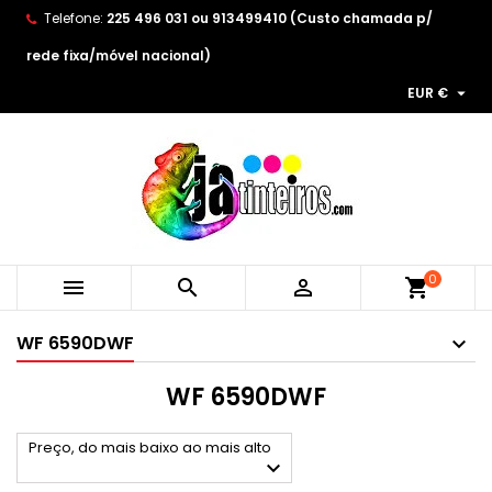
Telefone:
225 496 031 ou 913499410 (Custo chamada p/
×
×
×
×
As minhas listas de desejos
((modalTitle))
Create wishlist
Entrar
rede fixa/móvel nacional)

EUR €
Create new list
add_circle_outline
((confirmMessage))
You need to be logged in to save products in your
Wishlist name
wishlist.
((cancelText))
((modalDeleteText))
Cancelar
Entrar
Cancelar
Create wishlist
0



shopping_cart
WF 6590DWF
WF 6590DWF
Preço, do mais baixo ao mais alto
