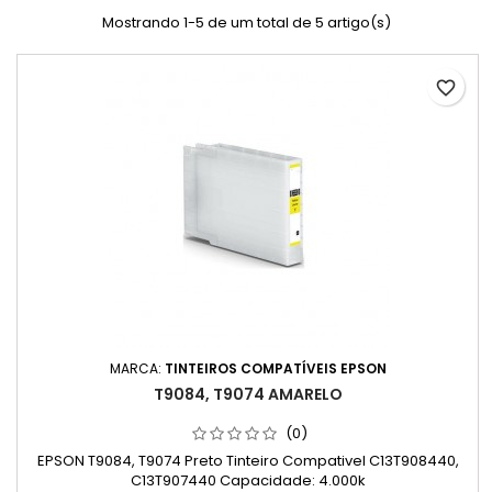
Mostrando 1-5 de um total de 5 artigo(s)
favorite_border
MARCA:
TINTEIROS COMPATÍVEIS EPSON
T9084, T9074 AMARELO
(0)
EPSON T9084, T9074 Preto Tinteiro Compativel C13T908440,
C13T907440 Capacidade: 4.000k