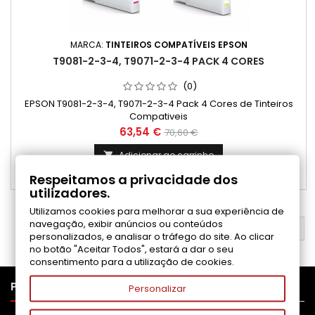
MARCA:
TINTEIROS COMPATÍVEIS EPSON
T9081-2-3-4, T9071-2-3-4 PACK 4 CORES
(0)
EPSON T9081-2-3-4, T9071-2-3-4 Pack 4 Cores de Tinteiros
Compativeis
Preço
Preço
63,54 €
70,60 €
normal
Adicionar ao carrinho

Respeitamos a privacidade dos

Disponível
utilizadores.
Utilizamos cookies para melhorar a sua experiência de
navegação, exibir anúncios ou conteúdos
VOLTAR AO TOPO

personalizados, e analisar o tráfego do site. Ao clicar
no botão "Aceitar Todos", estará a dar o seu
consentimento para a utilização de cookies.

PRODUTOS
Personalizar