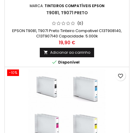
MARCA:
TINTEIROS COMPATÍVEIS EPSON
T9081, T9071 PRETO
(0)
EPSON T9081, T9071 Preto Tinteiro Compativel C13T908140,
C13T907140 Capacidade: 5.000k
Preço
19,90 €
Adicionar ao carrinho


Disponível
-10%
favorite_border