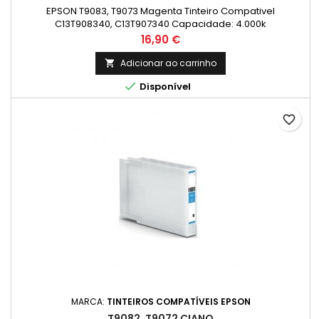
EPSON T9083, T9073 Magenta Tinteiro Compativel
C13T908340, C13T907340 Capacidade: 4.000k
Preço
16,90 €
Adicionar ao carrinho


Disponível
favorite_border
MARCA:
TINTEIROS COMPATÍVEIS EPSON
T9082, T9072 CIANO