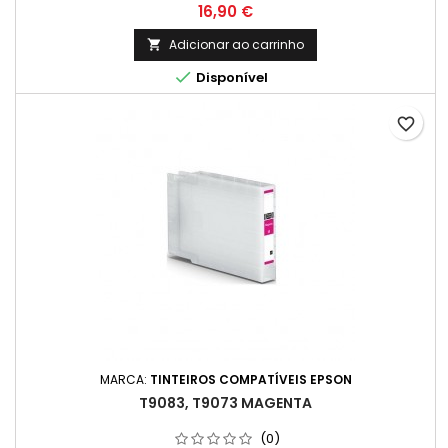
Preço
16,90 €
Adicionar ao carrinho


Disponível
favorite_border
MARCA:
TINTEIROS COMPATÍVEIS EPSON
T9083, T9073 MAGENTA
(0)