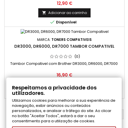
Preço
12,90 €
Adicionar ao carrinho


Disponível
MARCA:
TONERS COMPATIVEIS
DR3000, DR6000, DR7000 TAMBOR COMPATIVEL
(0)
Tambor Compativel com Brother DR3000, DR6000, DR7000
Preço
16,90 €
Adicionar ao carrinho

Respeitamos a privacidade dos
utilizadores.

Disponível
Utilizamos cookies para melhorar a sua experiência de
navegação, exibir anúncios ou conteúdos
personalizados, e analisar o tráfego do site. Ao clicar
VOLTAR AO TOPO

no botão "Aceitar Todos", estará a dar o seu
consentimento para a utilização de cookies.