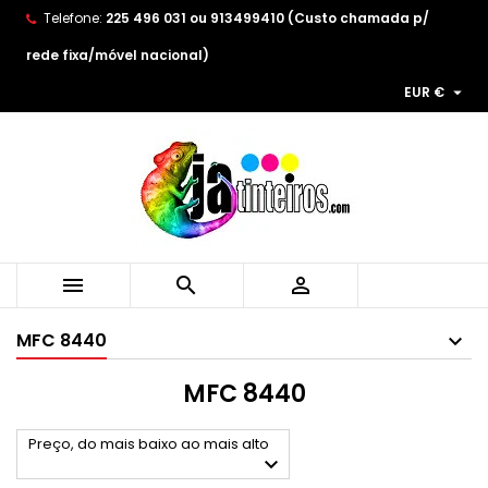
Telefone:
225 496 031 ou 913499410 (Custo chamada p/
×
×
×
×
As minhas listas de desejos
((modalTitle))
((title))
Entrar
rede fixa/móvel nacional)

EUR €
((confirmMessage))
You need to be logged in to save products in your
((label))
wishlist.
add_circle_outline
Create new list
((cancelText))
((modalDeleteText))
((cancelText))
((loginText))
((cancelText))
((createText))



MFC 8440
MFC 8440
Preço, do mais baixo ao mais alto
