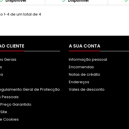


Disponível
Disponível
o 1-4 de um total de 4
AO CLIENTE
A SUA CONTA
s Gerais
Informação pessoal
s
Encomendas
sa
Notas de crédito
Endereços
egulamento Geral de Protecção
Vales de desconto
 Pessoais
 Preço Garantido
Site
e Cookies