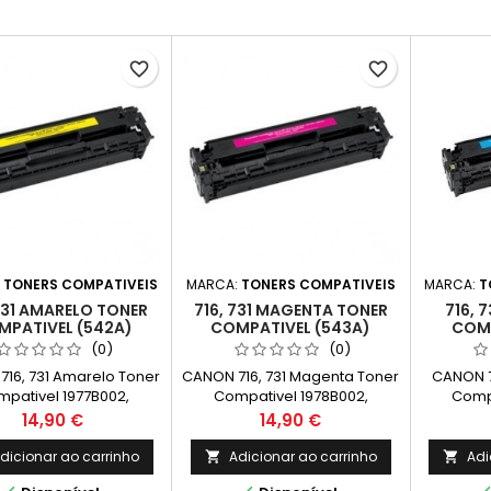
favorite_border
favorite_border
:
TONERS COMPATIVEIS
MARCA:
TONERS COMPATIVEIS
MARCA:
T
 731 AMARELO TONER
716, 731 MAGENTA TONER
716, 
MPATIVEL (542A)
COMPATIVEL (543A)
COMP
(0)
(0)
16, 731 Amarelo Toner
CANON 716, 731 Magenta Toner
CANON 7
pativel 1977B002,
Compativel 1978B002,
Compa
02 Capacidade: 1.400k
6270B002 Capacidade: 1.400k
6271B002
Preço
Preço
14,90 €
14,90 €
dicionar ao carrinho
Adicionar ao carrinho
Adi

