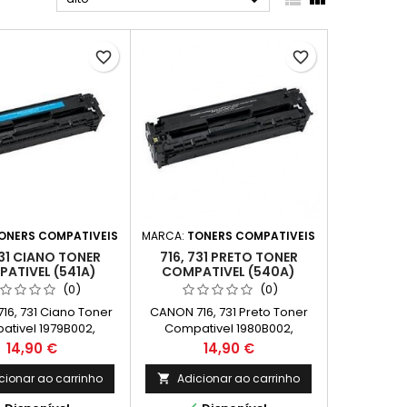

favorite_border
favorite_border
ONERS COMPATIVEIS
MARCA:
TONERS COMPATIVEIS
731 CIANO TONER
716, 731 PRETO TONER
ATIVEL (541A)
COMPATIVEL (540A)
(0)
(0)
16, 731 Ciano Toner
CANON 716, 731 Preto Toner
tivel 1979B002,
Compativel 1980B002,
 Capacidade: 1.400k
6273B002 Capaciadade:
Preço
Preço
14,90 €
14,90 €
2.200k
cionar ao carrinho
Adicionar ao carrinho
