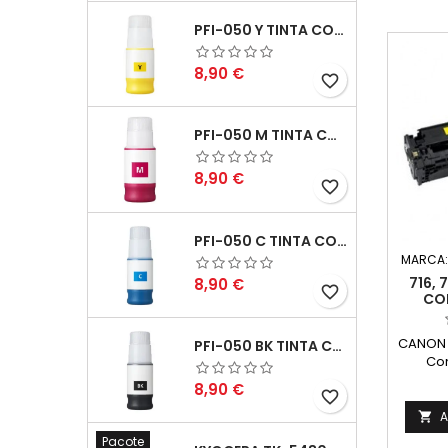
PFI-050 Y TINTA COMPATÍVEL AMARELO
Preço
8,90 €
favorite_border
PFI-050 M TINTA COMPATÍVEL MAGENTA
Preço
8,90 €
favorite_border
PFI-050 C TINTA COMPATÍVEL CIANO
MARCA
Preço
716,
8,90 €
favorite_border
CO
CANON 7
PFI-050 BK TINTA COMPATÍVEL PRETA
Com
6269B0
Preço
8,90 €
favorite_border
A

Pacote