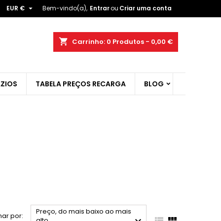

EUR €
Bem-vindo(a),
Entrar
ou
Criar uma conta
×
×
×
×
shopping_cart
Carrinho:
0
Produtos - 0,00 €
ZIOS
TABELA PREÇOS RECARGA
BLOG
)
r
t
Preço, do mais baixo ao mais
ar por:


alto