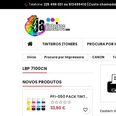
Telefone:
225 496 031 ou 913499410 (Custo chamada 
A
(
C
E
add_circle_outline
((
Yo
Wi
TINTEIROS |TONERS
PROCURA POR 
Início
Procura por Impressora
CANON
T
LBP 7100CN
NOVOS PRODUTOS
PFI-050 PACK TINTAS COMPATIVEIS
Preço
33,60 €
favorite_border
Existem 4