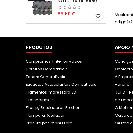
KYOCERA TK-5480 PACK TONERS COMPATÍVEIS
Preço
69,60 €
Mostrand
favorite_border
artigo(s)
PRODUTOS
APOIO 
Compramos Tinteiros Vazios
Condiçoe
Tinteiros Compativeis
Contacto
Toners Compatíveis
A Empre
Etiquetas Autocolantes Compatíveis
Horário
Filamentos Impressora 3D
RGPD - R
Fitas Matriciais
de Dados
Fitas p/ Rotuladores Brother
O Melhor
Fitas para Rotulador
Mapa do 
Procura por Impressora
Gestão d