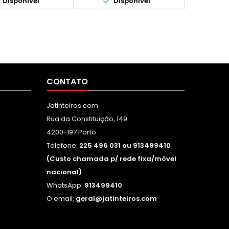


Disponível
Disponível
CONTATO
Jatinteiros.com
Rua da Constituição, 149
4200-197 Porto
Telefone:
225 496 031 ou 913499410
(Custo chamada p/ rede fixa/móvel
nacional)
WhatsApp:
913499410
O email:
geral@jatinteiros.com