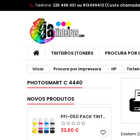
Telefone:
225 496 031 ou 913499410 (Custo chamada 
A
(
C
E
add_circle_outline
((
Yo
Wi
TINTEIROS |TONERS
PROCURA POR 
Início
Procura por Impressora
HP
Tintei
PHOTOSMART C 4440
NOVOS PRODUTOS
PFI-050 PACK TINTAS COMPATIVEIS
Preço
33,60 €
favorite_border
Existem 2