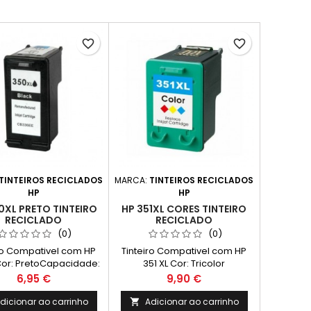
favorite_border
favorite_border
TINTEIROS RECICLADOS
MARCA:
TINTEIROS RECICLADOS
HP
HP
0XL PRETO TINTEIRO
HP 351XL CORES TINTEIRO
RECICLADO
RECICLADO
(0)
(0)
ro Compativel com HP
Tinteiro Compativel com HP
Cor: PretoCapacidade:
351 XL Cor: Tricolor
ndimento Médio: 1.000
Capacidade: 18 ml
Preço
Preço
6,95 €
9,90 €
as**(Média com base
Rendimento Médio: 580
orma ISO/IEC 24711 e
Páginas*
dicionar ao carrinho
Adicionar ao carrinho
