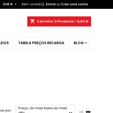

EUR €
Bem-vindo(a),
Entrar
ou
Criar uma conta
×
×
×
×
shopping_cart
Carrinho:
0
Produtos - 0,00 €
ZIOS
TABELA PREÇOS RECARGA
BLOG
)
r
t
Preço, do mais baixo ao mais
ar por:


alto