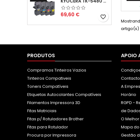
KYOCERA TK-5480 PACK TONERS COMPATÍVEIS
imp
ren
consid
Preço
69,60 €
favorite_border
no c
Mostrando
im
artigo(s)
PRODUTOS
APOIO 
Compramos Tinteiros Vazios
Condiçoe
Tinteiros Compativeis
Contacto
Toners Compatíveis
A Empre
Etiquetas Autocolantes Compatíveis
Horário
Filamentos Impressora 3D
RGPD - R
Fitas Matriciais
de Dados
Fitas p/ Rotuladores Brother
O Melhor
Fitas para Rotulador
Mapa do 
Procura por Impressora
Gestão d