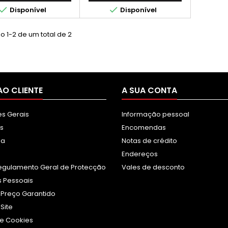
ressão contínua. O


Disponível
Disponível
dimento real varia
eravelmente com base
onteúdo das páginas
 1-2 de um total de 2
pressas e noutros
factores.)
AO CLIENTE
A SUA CONTA
s Gerais
Informação pessoal
s
Encomendas
sa
Notas de crédito
Endereços
egulamento Geral de Protecção
Vales de desconto
 Pessoais
 Preço Garantido
Site
e Cookies