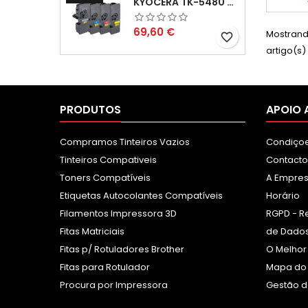
KYOCERA TK-5480 PACK TONERS COMPATÍVEIS
7225N,
FAX-282
Preço
69,60 €
Mostrando
favorite_border
artigo(s)
PRODUTOS
APOIO 
Compramos Tinteiros Vazios
Condiçoe
Tinteiros Compativeis
Contacto
Toners Compatíveis
A Empre
Etiquetas Autocolantes Compatíveis
Horário
Filamentos Impressora 3D
RGPD - R
Fitas Matriciais
de Dados
Fitas p/ Rotuladores Brother
O Melhor
Fitas para Rotulador
Mapa do 
Procura por Impressora
Gestão d