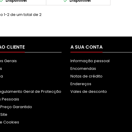


Disponível
Disponível
 MFC-7420, MFC-7820N,
7025N, MFC-7225N, MFC-7420,
0, FAX-2825, FAX-2920
MFC-7820N, FAX-2820, FAX-
2825, FAX-2920
 1-2 de um total de 2
AO CLIENTE
A SUA CONTA
s Gerais
Informação pessoal
s
Encomendas
sa
Notas de crédito
Endereços
egulamento Geral de Protecção
Vales de desconto
 Pessoais
 Preço Garantido
Site
e Cookies