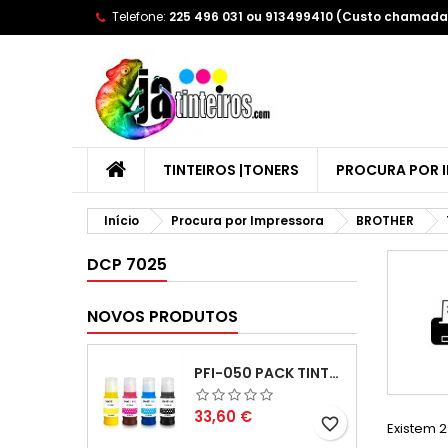
Telefone:
225 496 031 ou 913499410 (Custo chamada 
A
(
C
E
add_circle_outline
((
Yo
Wi
TINTEIROS |TONERS
PROCURA POR 
Início
Procura por Impressora
BROTHER
DCP 7025
NOVOS PRODUTOS
PFI-050 PACK TINTAS COMPATIVEIS
Preço
33,60 €
favorite_border
Existem 2