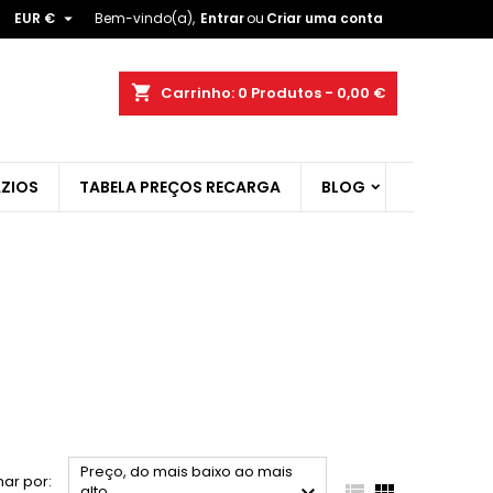

EUR €
Bem-vindo(a),
Entrar
ou
Criar uma conta
×
×
×
×
shopping_cart
Carrinho:
0
Produtos - 0,00 €
ZIOS
TABELA PREÇOS RECARGA
BLOG
)
r
t
Preço, do mais baixo ao mais
ar por:


alto