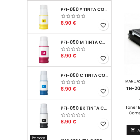
PFI-050 Y TINTA COMPATÍVEL AMARELO
Preço
8,90 €
favorite_border
PFI-050 M TINTA COMPATÍVEL MAGENTA
Preço
8,90 €
favorite_border
PFI-050 C TINTA COMPATÍVEL CIANO
MARCA
Preço
TN-20
8,90 €
favorite_border
Toner 
PFI-050 BK TINTA COMPATÍVEL PRETA
Comp
Preto C
Preço
8,90 €
favorite_border
HL-2030
2070N,
A

DCP-7
Pacote