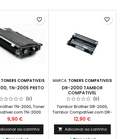
favorite_border
favorite_border
:
TONERS COMPATIVEIS
MARCA:
TONERS COMPATIVEIS
00, TN-2005 PRETO
DR-2000 TAMBOR
COMPATIVEL
(0)
(0)
Brother TN-2000, Toner
Tambor Brother DR-2000,
atível com TN-2000
Tambor Compatível com DR-
ompatível com Brother
2000 Drum Compatível com
Preço
Preço
9,90 €
12,90 €
, HL-2032, HL-2040, HL-
Brother HL-2030, HL-2032, HL-
 DCP-7010, DCP-7010L,
2040, HL-2070N, DCP-7010,
dicionar ao carrinho
Adicionar ao carrinho

025, DCP-7025N, MFC-
DCP-7010L, DCP-7025, DCP-