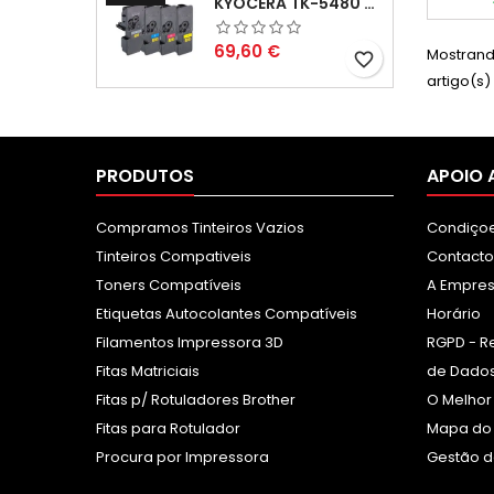
KYOCERA TK-5480 PACK TONERS COMPATÍVEIS
Preço
69,60 €
Mostrando
favorite_border
artigo(s)
PRODUTOS
APOIO 
Compramos Tinteiros Vazios
Condiçoe
Tinteiros Compativeis
Contacto
Toners Compatíveis
A Empre
Etiquetas Autocolantes Compatíveis
Horário
Filamentos Impressora 3D
RGPD - R
Fitas Matriciais
de Dados
Fitas p/ Rotuladores Brother
O Melhor
Fitas para Rotulador
Mapa do 
Procura por Impressora
Gestão d