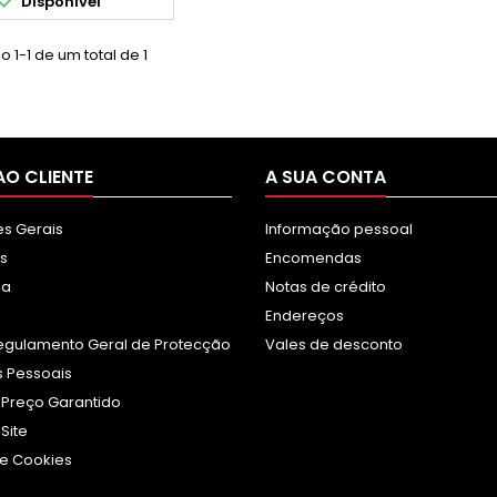

Disponível
 1-1 de um total de 1
AO CLIENTE
A SUA CONTA
s Gerais
Informação pessoal
s
Encomendas
sa
Notas de crédito
Endereços
egulamento Geral de Protecção
Vales de desconto
 Pessoais
 Preço Garantido
Site
e Cookies