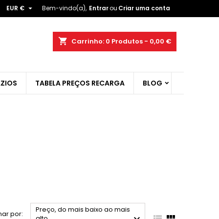

EUR €
Bem-vindo(a),
Entrar
ou
Criar uma conta
×
×
×
×
shopping_cart
Carrinho:
0
Produtos - 0,00 €
ZIOS
TABELA PREÇOS RECARGA
BLOG
)
r
t
Preço, do mais baixo ao mais
ar por:


alto