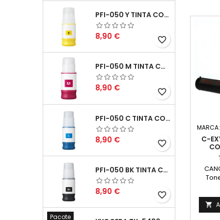
PFI-050 Y TINTA COMPATÍVEL AMARELO
Preço
8,90 €
favorite_border
PFI-050 M TINTA COMPATÍVEL MAGENTA
Preço
8,90 €
favorite_border
PFI-050 C TINTA COMPATÍVEL CIANO
MARCA
Preço
C-EX
8,90 €
favorite_border
CO
CANO
PFI-050 BK TINTA COMPATÍVEL PRETA
Tone
68
Preço
8,90 €
favorite_border
Ca
A

Pacote