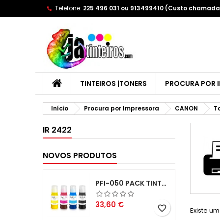
Telefone:
225 496 031 ou 913499410 (Custo chamada 
A
(
C
E
add_circle_outline
((
Yo
Wi
TINTEIROS |TONERS
PROCURA POR 
Início
Procura por Impressora
CANON
T
IR 2422
NOVOS PRODUTOS
PFI-050 PACK TINTAS COMPATIVEIS
Preço
33,60 €
favorite_border
Existe um