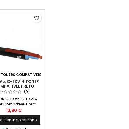
favorite_border
:
TONERS COMPATIVEIS
V5, C-EXV14 TONER
MPATIVEL PRETO
(0)
N C-EXV5, C-EXV14
r Compativel Preto
36A002, 0384B002
Preço
12,90 €
pacidade: 7,850k
dicionar ao carrinho