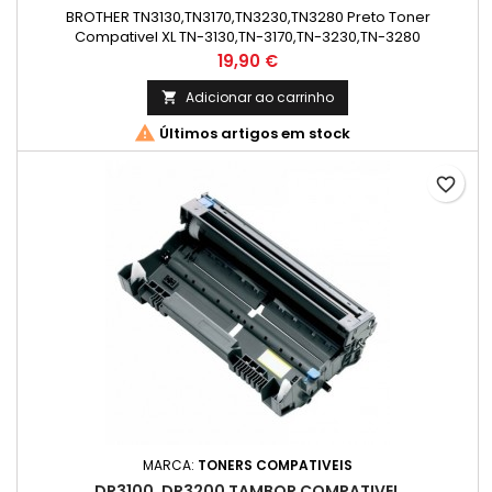
BROTHER TN3130,TN3170,TN3230,TN3280 Preto Toner
Compativel XL TN-3130,TN-3170,TN-3230,TN-3280
Capacidade: 12.000 Pág
Preço
19,90 €
Adicionar ao carrinho


Últimos artigos em stock
favorite_border
MARCA:
TONERS COMPATIVEIS
DR3100, DR3200 TAMBOR COMPATIVEL