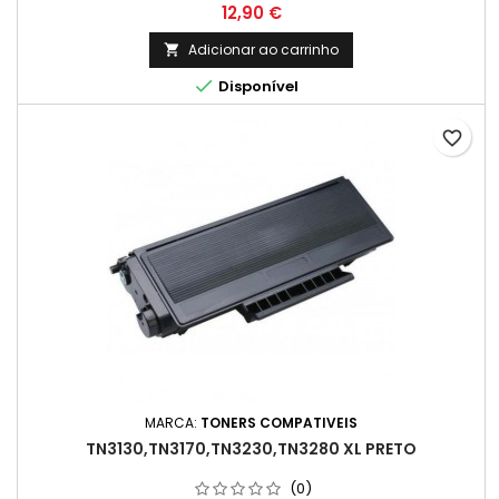
8.000k
Preço
12,90 €
Adicionar ao carrinho


Disponível
favorite_border
MARCA:
TONERS COMPATIVEIS
TN3130,TN3170,TN3230,TN3280 XL PRETO
(0)