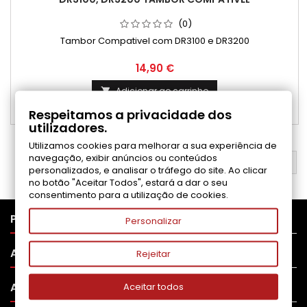
(0)
Tambor Compativel com DR3100 e DR3200
Preço
14,90 €
Adicionar ao carrinho

Respeitamos a privacidade dos

Disponível
utilizadores.
Utilizamos cookies para melhorar a sua experiência de
navegação, exibir anúncios ou conteúdos
VOLTAR AO TOPO

personalizados, e analisar o tráfego do site. Ao clicar
no botão "Aceitar Todos", estará a dar o seu
consentimento para a utilização de cookies.

PRODUTOS
Personalizar

APOIO AO CLIENTE
Rejeitar

A SUA CONTA
Aceitar todos