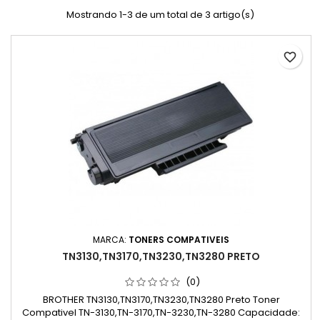
Mostrando 1-3 de um total de 3 artigo(s)
favorite_border
MARCA:
TONERS COMPATIVEIS
TN3130,TN3170,TN3230,TN3280 PRETO
(0)
BROTHER TN3130,TN3170,TN3230,TN3280 Preto Toner
Compativel TN-3130,TN-3170,TN-3230,TN-3280 Capacidade: