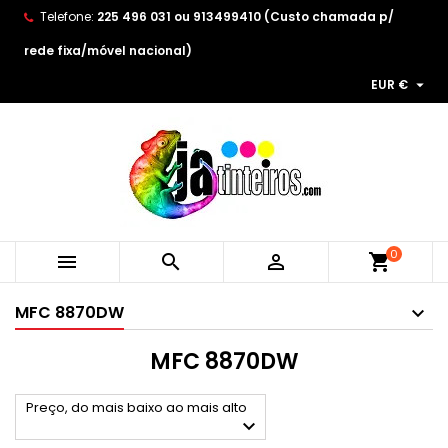
Telefone:
225 496 031 ou 913499410 (Custo chamada p/
×
×
×
×
As minhas listas de desejos
((modalTitle))
Create wishlist
Entrar
rede fixa/móvel nacional)

EUR €
Create new list
add_circle_outline
((confirmMessage))
You need to be logged in to save products in your
Wishlist name
wishlist.
((cancelText))
((modalDeleteText))
Cancelar
Entrar
Cancelar
Create wishlist
0



shopping_cart
MFC 8870DW
MFC 8870DW
Preço, do mais baixo ao mais alto
