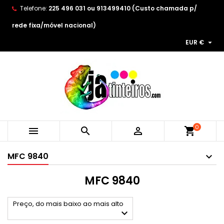
Telefone:
225 496 031 ou 913499410 (Custo chamada p/
×
×
×
×
As minhas listas de desejos
((modalTitle))
Create wishlist
Entrar
rede fixa/móvel nacional)

EUR €
Create new list
add_circle_outline
((confirmMessage))
You need to be logged in to save products in your
Wishlist name
wishlist.
((cancelText))
((modalDeleteText))
Cancelar
Entrar
Cancelar
Create wishlist
0



shopping_cart
MFC 9840
MFC 9840
Preço, do mais baixo ao mais alto
