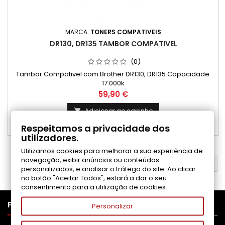
MARCA:
TONERS COMPATIVEIS
DR130, DR135 TAMBOR COMPATIVEL
(0)
Tambor Compativel com Brother DR130, DR135 Capacidade:
17.000k
Preço
59,90 €
Adicionar ao carrinho

Respeitamos a privacidade dos

Disponível
utilizadores.
Utilizamos cookies para melhorar a sua experiência de
navegação, exibir anúncios ou conteúdos
VOLTAR AO TOPO

personalizados, e analisar o tráfego do site. Ao clicar
no botão "Aceitar Todos", estará a dar o seu
consentimento para a utilização de cookies.

PRODUTOS
Personalizar