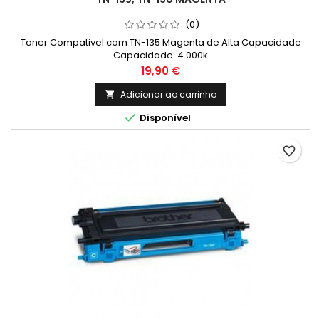
(0)
Toner Compativel com TN-135 Magenta de Alta Capacidade
Capacidade: 4.000k
Preço
19,90 €
Adicionar ao carrinho


Disponível
favorite_border