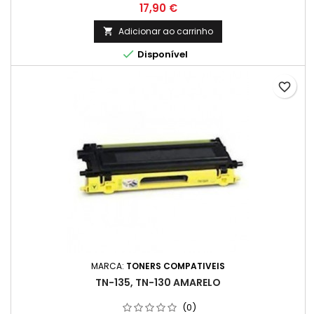
Preço
17,90 €
Adicionar ao carrinho


Disponível
favorite_border
MARCA:
TONERS COMPATIVEIS
TN-135, TN-130 AMARELO
(0)