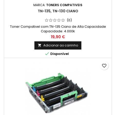
MARCA:
TONERS COMPATIVEIS
TN-135, TN-130 CIANO
(0)
Toner Compativel com TN-135 Ciano de Alta Capacidade
Capacidade: 4.000k
Preço
19,90 €
Adicionar ao carrinho


Disponível
favorite_border