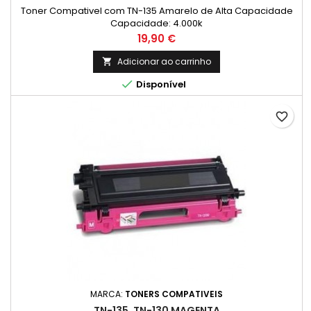
Toner Compativel com TN-135 Amarelo de Alta Capacidade
Capacidade: 4.000k
Preço
19,90 €
Adicionar ao carrinho


Disponível
favorite_border
MARCA:
TONERS COMPATIVEIS
TN-135, TN-130 MAGENTA