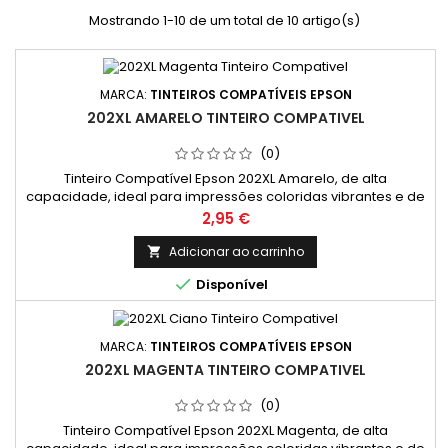
Mostrando 1-10 de um total de 10 artigo(s)
MARCA:
TINTEIROS COMPATÍVEIS EPSON
202XL AMARELO TINTEIRO COMPATIVEL
(0)
Tinteiro Compatível Epson 202XL Amarelo, de alta
capacidade, ideal para impressões coloridas vibrantes e de
qualidade. Perfeito para quem busca economia e eficiência.
Preço
2,95 €
Rendimento Médio: 650 Páginas * *(Em impressão contínua
até 5% de cobertura de uma Folha A4)
Adicionar ao carrinho


Disponível
MARCA:
TINTEIROS COMPATÍVEIS EPSON
202XL MAGENTA TINTEIRO COMPATIVEL
(0)
Tinteiro Compatível Epson 202XL Magenta, de alta