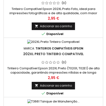
(0)
Tinteiro Compatível Epson 202XL Preto Foto, ideal para
impressões fotográficas e de alta qualidade, com maior
rendimento e excelente custo-benefício. Rendimento Médio:
Preço
2,95 €
800 Páginas * *(Em impressão contínua até 5% de cobertura
de uma Folha A4)
Adicionar ao carrinho


Disponível
MARCA:
TINTEIROS COMPATÍVEIS EPSON
202XL PRETO TINTEIRO COMPATIVEL
(0)
Tinteiro Compatível Epson 202XL Preto (T02G1, T02E1) de alta
capacidade, garantindo impressões nítidas e de longa
duração. Ideal para quem busca qualidade e economia.
Preço
2,95 €
Rendimento Médio: 550 Páginas * *(Em impressão contínua
até 5% de cobertura de uma Folha A4)
Adicionar ao carrinho


Disponível