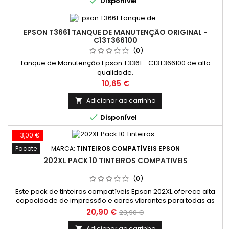

Disponível
EPSON T3661 TANQUE DE MANUTENÇÃO ORIGINAL -
C13T366100
(0)
Tanque de Manutenção Epson T3361 - C13T366100 de alta
qualidade.
Preço
10,65 €
Adicionar ao carrinho


Disponível
- 3,00 €
Pacote
MARCA:
TINTEIROS COMPATÍVEIS EPSON
202XL PACK 10 TINTEIROS COMPATIVEIS
(0)
Este pack de tinteiros compatíveis Epson 202XL oferece alta
capacidade de impressão e cores vibrantes para todas as
suas necessidades. Inclui quatro tinteiros: preto (black),
Preço
Preço
20,90 €
23,90 €
ciano (cyan), magenta e amarelo (yellow). Ideal para
normal
impressoras Epson Expression Premium, estes tinteiros são
Adicionar ao carrinho
