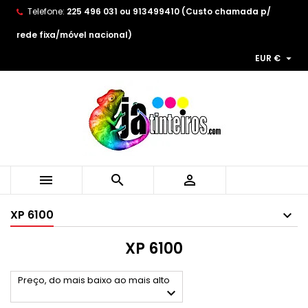
Telefone:
225 496 031 ou 913499410 (Custo chamada p/
×
×
×
×
As minhas listas de desejos
((modalTitle))
((title))
Entrar
rede fixa/móvel nacional)

EUR €
((confirmMessage))
You need to be logged in to save products in your
((label))
wishlist.
add_circle_outline
Create new list
((cancelText))
((modalDeleteText))
((cancelText))
((loginText))
((cancelText))
((createText))



XP 6100
XP 6100
Preço, do mais baixo ao mais alto
