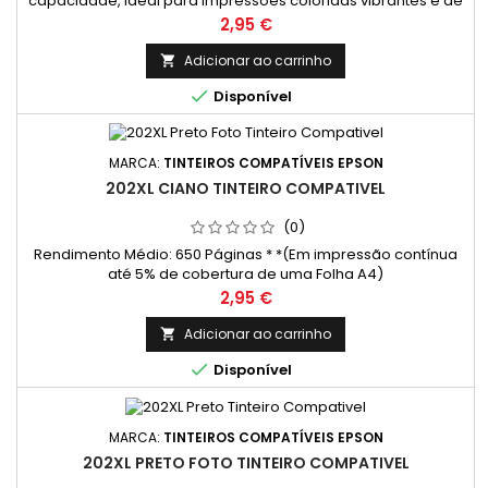
capacidade, ideal para impressões coloridas vibrantes e de
qualidade. Perfeito para quem busca economia e eficiência.
Preço
2,95 €
Rendimento Médio: 650 Páginas * *(Em impressão contínua
até 5% de cobertura de uma Folha A4)
Adicionar ao carrinho


Disponível
MARCA:
TINTEIROS COMPATÍVEIS EPSON
202XL CIANO TINTEIRO COMPATIVEL
(0)
Rendimento Médio: 650 Páginas * *(Em impressão contínua
até 5% de cobertura de uma Folha A4)
Preço
2,95 €
Adicionar ao carrinho


Disponível
MARCA:
TINTEIROS COMPATÍVEIS EPSON
202XL PRETO FOTO TINTEIRO COMPATIVEL