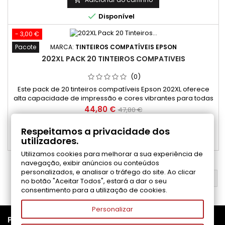
uma escolha econômica e eficiente, garantindo qualidade

Disponível
profissional em...
- 3,00 €
Pacote
MARCA:
TINTEIROS COMPATÍVEIS EPSON
202XL PACK 20 TINTEIROS COMPATIVEIS
(0)
Este pack de 20 tinteiros compatíveis Epson 202XL oferece
alta capacidade de impressão e cores vibrantes para todas
as suas necessidades. Inclui quatro tinteiros: preto (black),
Preço
Preço
44,80 €
47,80 €
ciano (cyan), magenta e amarelo (yellow). Ideal para
normal
impressoras Epson Expression Premium, estes tinteiros são
Adicionar ao carrinho

Respeitamos a privacidade dos
uma escolha econômica e eficiente, garantindo qualidade
utilizadores.

Disponível
profissional...
Utilizamos cookies para melhorar a sua experiência de
navegação, exibir anúncios ou conteúdos
personalizados, e analisar o tráfego do site. Ao clicar
VOLTAR AO TOPO

no botão "Aceitar Todos", estará a dar o seu
consentimento para a utilização de cookies.
Personalizar

PRODUTOS