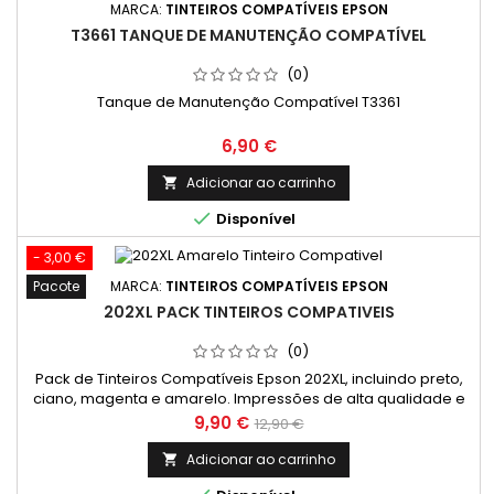
MARCA:
TINTEIROS COMPATÍVEIS EPSON
T3661 TANQUE DE MANUTENÇÃO COMPATÍVEL
(0)
Tanque de Manutenção Compatível T3361
Preço
6,90 €
Adicionar ao carrinho


Disponível
- 3,00 €
Pacote
MARCA:
TINTEIROS COMPATÍVEIS EPSON
202XL PACK TINTEIROS COMPATIVEIS
(0)
Pack de Tinteiros Compatíveis Epson 202XL, incluindo preto,
ciano, magenta e amarelo. Impressões de alta qualidade e
economia garantida.
Preço
Preço
9,90 €
12,90 €
normal
Adicionar ao carrinho
