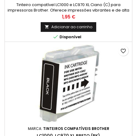
Tinteiro compatível LC1000 e LC970 XL Ciano (C) para
impressoras Brother. Oferece impressões vibrantes e de alta
qualidade com excelente custo-benefício. Compatível com
Preço
1,95 €
diversos modelos DCP e MFC. Disponível na Jatinteiros.com.
Adicionar ao carrinho


Disponível
favorite_border
MARCA:
TINTEIROS COMPATÍVEIS BROTHER
LC1000, LC970 XL PRETO (BK)