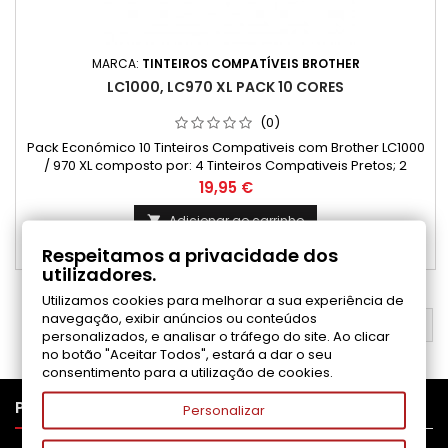
MARCA:
TINTEIROS COMPATÍVEIS BROTHER
LC1000, LC970 XL PACK 10 CORES
(0)
Pack Económico 10 Tinteiros Compativeis com Brother LC1000
/ 970 XL composto por: 4 Tinteiros Compativeis Pretos; 2
Tinteiros Compativeis Ciano; 2 Tinteiros Compativeis
Preço
19,95 €
Magenta; 2 Tinteiros Compativeis Amarelo.
Adicionar ao carrinho

Respeitamos a privacidade dos

Disponível
utilizadores.
Utilizamos cookies para melhorar a sua experiência de
navegação, exibir anúncios ou conteúdos
VOLTAR AO TOPO

personalizados, e analisar o tráfego do site. Ao clicar
no botão "Aceitar Todos", estará a dar o seu
consentimento para a utilização de cookies.

PRODUTOS
Personalizar