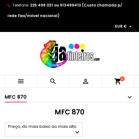
Telefone:
225 496 031 ou 913499410 (Custo chamada p/
×
×
×
×
As minhas listas de desejos
((modalTitle))
Create wishlist
Entrar
rede fixa/móvel nacional)

EUR €
Create new list
add_circle_outline
((confirmMessage))
You need to be logged in to save products in your
Wishlist name
wishlist.
((cancelText))
((modalDeleteText))
Cancelar
Entrar
Cancelar
Create wishlist
0



shopping_cart
MFC 870
MFC 870
Preço, do mais baixo ao mais alto
