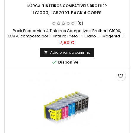
MARCA:
TINTEIROS COMPATÍVEIS BROTHER
LC1000, LC970 XL PACK 4 CORES
(0)
Pack Economico 4 Tinteiros Compativeis Brother LC1000,
LC970 composto por: 1 Tinteiro Preto + 1 Ciano + 1 Magenta + 1
Amarelo
Preço
7,80 €
Adicionar ao carrinho


Disponível
favorite_border