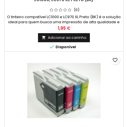
(0)
O tinteiro compatível LC1000 e LC970 XL Preto (BK) é a solução
ideal para quem busca uma impressão de alta qualidade e
economia em suas impressoras Brother. Este cartucho é
Preço
1,95 €
compatível com uma ampla gama de modelos,
incluindo:DCP: 130C, 135C, 150C, 153C, 155C, 330C, 350C, 353C,
Adicionar ao carrinho

357C, 540CN, 560CN, 750CN, 750CW, 770CWFAX: 1355, 1360,

Disponível
1460, 1560, 1860, 1960,...
favorite_border