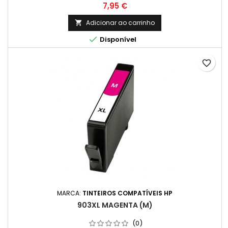
Preço
7,95 €
Adicionar ao carrinho


Disponível
favorite_border
MARCA:
TINTEIROS COMPATÍVEIS HP
903XL MAGENTA (M)
(0)