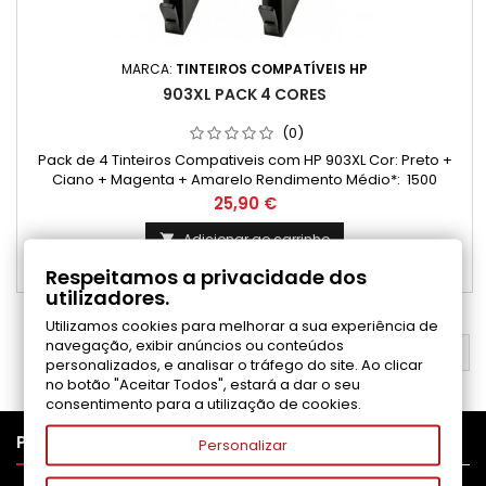
MARCA:
TINTEIROS COMPATÍVEIS HP
903XL PACK 4 CORES
(0)
Pack de 4 Tinteiros Compativeis com HP 903XL Cor: Preto +
Ciano + Magenta + Amarelo Rendimento Médio*: 1500
Páginas* / preto 825 Páginas* / cada cor
Preço
25,90 €
Adicionar ao carrinho

Respeitamos a privacidade dos

Disponível
utilizadores.
Utilizamos cookies para melhorar a sua experiência de
navegação, exibir anúncios ou conteúdos
VOLTAR AO TOPO

personalizados, e analisar o tráfego do site. Ao clicar
no botão "Aceitar Todos", estará a dar o seu
consentimento para a utilização de cookies.

PRODUTOS
Personalizar