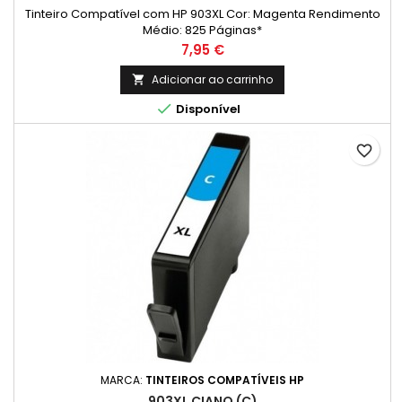
Tinteiro Compatível com HP 903XL Cor: Magenta Rendimento
Médio: 825 Páginas*
Preço
7,95 €
Adicionar ao carrinho


Disponível
favorite_border
MARCA:
TINTEIROS COMPATÍVEIS HP
903XL CIANO (C)