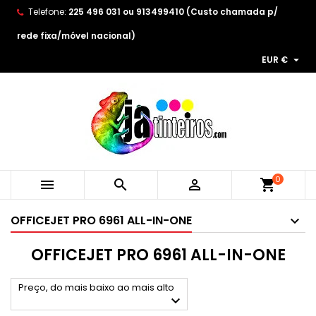
Telefone:
225 496 031 ou 913499410 (Custo chamada p/
×
×
×
×
As minhas listas de desejos
((modalTitle))
Create wishlist
Entrar
rede fixa/móvel nacional)

EUR €
Create new list
add_circle_outline
((confirmMessage))
You need to be logged in to save products in your
Wishlist name
wishlist.
((cancelText))
((modalDeleteText))
Cancelar
Entrar
Cancelar
Create wishlist
0



shopping_cart
OFFICEJET PRO 6961 ALL-IN-ONE
OFFICEJET PRO 6961 ALL-IN-ONE
Preço, do mais baixo ao mais alto
