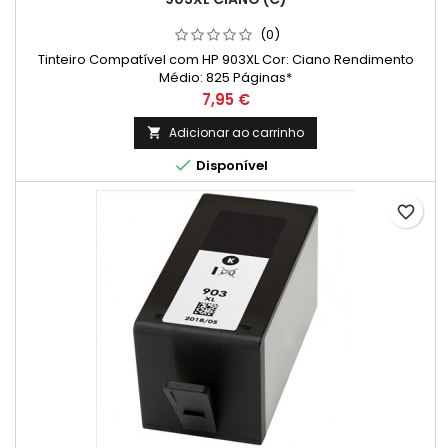
(0)
Tinteiro Compatível com HP 903XL Cor: Ciano Rendimento
Médio: 825 Páginas*
Preço
7,95 €
Adicionar ao carrinho


Disponível
favorite_border