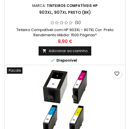
MARCA:
TINTEIROS COMPATÍVEIS HP
903XL, 907XL PRETO (BK)
(0)
Tinteiro Compatível com HP 903XL - 907XL Cor: Preto
Rendimento Médio: 1500 Páginas*
Preço
8,90 €
Adicionar ao carrinho


Disponível
Pacote
favorite_border