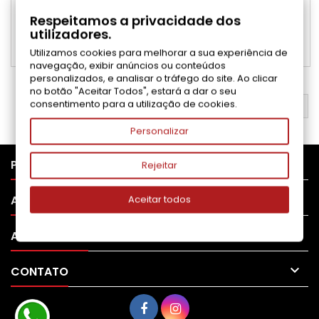
P1006
Preço
9,90 €
Respeitamos a privacidade dos
utilizadores.
Adicionar ao carrinho

Utilizamos cookies para melhorar a sua experiência de

Disponível
navegação, exibir anúncios ou conteúdos
personalizados, e analisar o tráfego do site. Ao clicar
no botão "Aceitar Todos", estará a dar o seu
consentimento para a utilização de cookies.
VOLTAR AO TOPO

Personalizar

PRODUTOS
Rejeitar

APOIO AO CLIENTE
Aceitar todos

A SUA CONTA

CONTATO