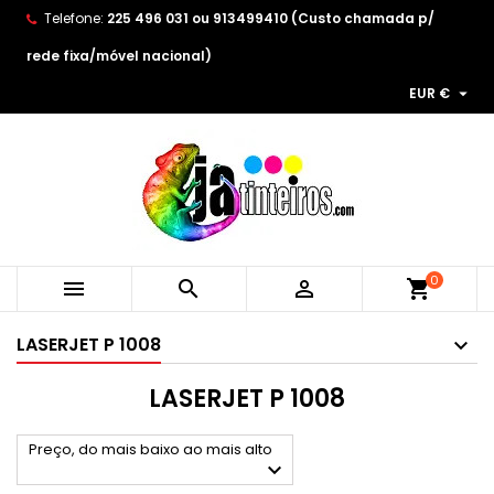
Telefone:
225 496 031 ou 913499410 (Custo chamada p/
×
×
×
×
As minhas listas de desejos
((modalTitle))
Create wishlist
Entrar
rede fixa/móvel nacional)

EUR €
Create new list
add_circle_outline
((confirmMessage))
You need to be logged in to save products in your
Wishlist name
wishlist.
((cancelText))
((modalDeleteText))
Cancelar
Entrar
Cancelar
Create wishlist
0



shopping_cart
LASERJET P 1008
LASERJET P 1008
Preço, do mais baixo ao mais alto
