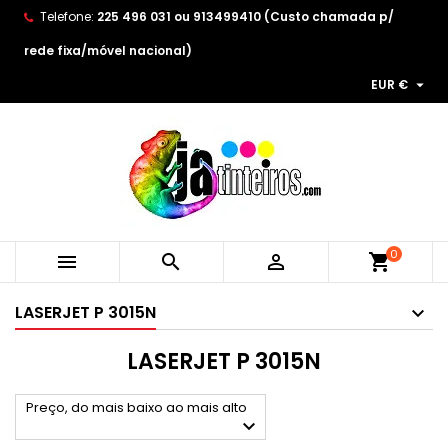
Telefone:
225 496 031 ou 913499410 (Custo chamada p/
×
×
×
×
As minhas listas de desejos
((modalTitle))
Create wishlist
Entrar
rede fixa/móvel nacional)

EUR €
Create new list
add_circle_outline
((confirmMessage))
You need to be logged in to save products in your
Wishlist name
wishlist.
((cancelText))
((modalDeleteText))
Cancelar
Entrar
Cancelar
Create wishlist
0



shopping_cart
LASERJET P 3015N
LASERJET P 3015N
Preço, do mais baixo ao mais alto
