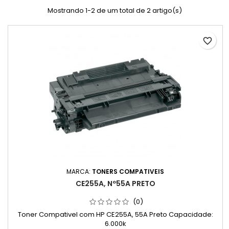
Mostrando 1-2 de um total de 2 artigo(s)
favorite_border
MARCA:
TONERS COMPATIVEIS
CE255A, Nº55A PRETO
(0)
Toner Compativel com HP CE255A, 55A Preto Capacidade:
6.000k