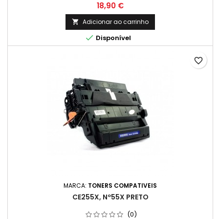
Preço
18,90 €
Adicionar ao carrinho


Disponível
favorite_border
MARCA:
TONERS COMPATIVEIS
CE255X, Nº55X PRETO
(0)