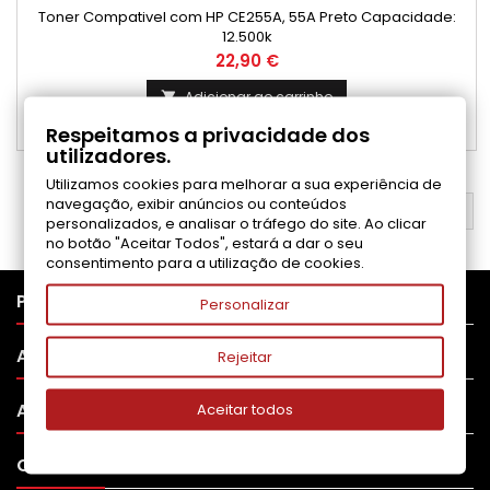
Toner Compativel com HP CE255A, 55A Preto Capacidade:
12.500k
Preço
22,90 €
Adicionar ao carrinho

Respeitamos a privacidade dos

Disponível
utilizadores.
Utilizamos cookies para melhorar a sua experiência de
navegação, exibir anúncios ou conteúdos
VOLTAR AO TOPO

personalizados, e analisar o tráfego do site. Ao clicar
no botão "Aceitar Todos", estará a dar o seu
consentimento para a utilização de cookies.

PRODUTOS
Personalizar

APOIO AO CLIENTE
Rejeitar

A SUA CONTA
Aceitar todos

CONTATO