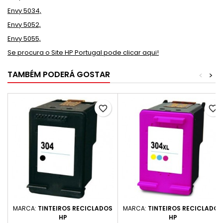
Envy 5034,
Envy 5052,
Envy 5055,
Se procura o Site HP Portugal pode clicar aqui!
TAMBÉM PODERÁ GOSTAR
<
>
favorite_border
favorite_border
MARCA:
TINTEIROS RECICLADOS
MARCA:
TINTEIROS RECICLADOS
HP
HP