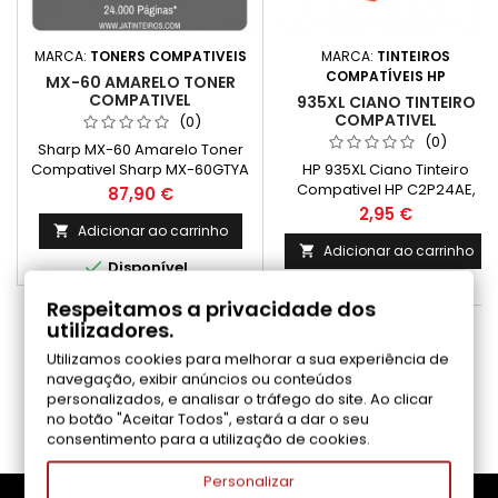
MARCA:
TONERS COMPATIVEIS
MARCA:
TINTEIROS
COMPATÍVEIS HP
MX-60 AMARELO TONER
COMPATIVEL
935XL CIANO TINTEIRO
COMPATIVEL
(0)
(0)
Sharp MX-60 Amarelo Toner
Compativel Sharp MX-60GTYA
HP 935XL Ciano Tinteiro
Capacidade: 24.000 Páginas*
Compativel HP C2P24AE,
Preço
87,90 €
C2P20AE Capacidade: 825
Preço
2,95 €
Pág.
Adicionar ao carrinho

Adicionar ao carrinho


Disponível

Disponível
Respeitamos a privacidade dos
utilizadores.
COMENTÁRIOS (0)
Utilizamos cookies para melhorar a sua experiência de
navegação, exibir anúncios ou conteúdos
personalizados, e analisar o tráfego do site. Ao clicar
Seja o primeiro a fazer uma avaliação
no botão "Aceitar Todos", estará a dar o seu
consentimento para a utilização de cookies.
Personalizar