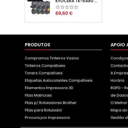
KYOCERA TK-5480 PACK TONERS COMPATÍVEIS
Preço
69,60 €
PRODUTOS
APOIO 
Compramos Tinteiros Vazios
Condiçoe
Tinteiros Compativeis
Contacto
Toners Compatíveis
A Empre
Etiquetas Autocolantes Compatíveis
Horário
Filamentos Impressora 3D
RGPD - R
Fitas Matriciais
de Dados
Fitas p/ Rotuladores Brother
O Melhor
Fitas para Rotulador
Mapa do 
Procura por Impressora
Gestão d