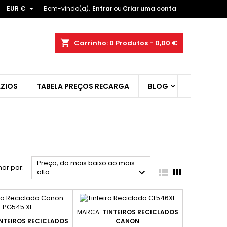

EUR €
Bem-vindo(a),
Entrar
ou
Criar uma conta
×
×
×
×
shopping_cart
Carrinho:
0
Produtos - 0,00 €
ist
ZIOS
TABELA PREÇOS RECARGA
BLOG
)
)
)
Preço, do mais baixo ao mais
ar por:



alto
MARCA:
TINTEIROS RECICLADOS
NTEIROS RECICLADOS
CANON