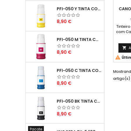
CANO
PFI-050 Y TINTA COMPATÍVEL AMARELO
Preço
8,90 €
Tinteir
com Ca
ESTE T
PFI-050 M TINTA COMPATÍVEL MAGENTA
NÍVEL 
COM IN
A

Preço
8,90 €
Capacid

Últi
Mé
PFI-050 C TINTA COMPATÍVEL CIANO
Mostrand
artigo(s)
Preço
8,90 €
PFI-050 BK TINTA COMPATÍVEL PRETA
Preço
8,90 €
Pacote