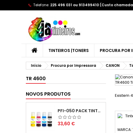
Telefone:
225 496 031 ou 913499410 (Custo chamada 
A
(
(
E
((
Yo
((l
TINTEIROS |TONERS
PROCURA POR 
Início
Procura por Impressora
CANON
Ti
TR 4600
NOVOS PRODUTOS
Existem 4
PFI-050 PACK TINTAS COMPATIVEIS
Preço
33,60 €
MARCA: