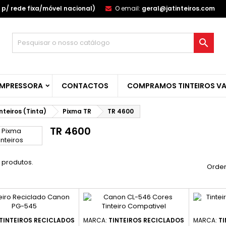
p/ rede fixa/móvel nacional)
O email:
geral@jatinteiros.com
s minhas listas de desejos
(modalTitle))
(title))
ntrar

confirmMessage))
u need to be logged in to save products in your wishlist.
abel))
add_circle_outline
Create new l
IMPRESSORA
CONTACTOS
COMPRAMOS TINTEIROS VA
((cancelText))
((cancelText))
((modalDeleteText)
((loginText)
((cancelText))
((createText)
nteiros (Tinta)
Pixma TR
TR 4600
TR 4600
 produtos.
Orden
TINTEIROS RECICLADOS
MARCA:
TINTEIROS RECICLADOS
MARCA:
TI