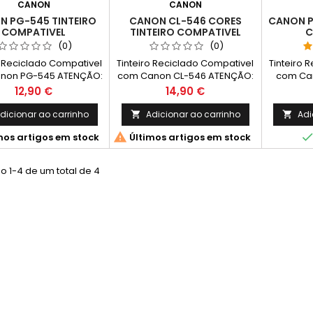
CANON
CANON
N PG-545 TINTEIRO
CANON CL-546 CORES
CANON P
COMPATIVEL
TINTEIRO COMPATIVEL
C
(0)
(0)
o Reciclado Compativel
Tinteiro Reciclado Compativel
Tinteiro 
non PG-545 ATENÇÃO:
com Canon CL-546 ATENÇÃO:
com Can
INTEIRO NÃO INDICA O
ESTE TINTEIRO NÃO INDICA O
Preto 
Preço
Preço
12,90 €
14,90 €
DA TINTA (ACOMPANHA
NÍVEL DA TINTA (ACOMPANHA
Rendi
STRUÇÕES) Cor: Preto
COM INSTRUÇÕES) Cor: Cor
dicionar ao carrinho
Adicionar ao carrinho
Adi


ade: 6 ml Rendimento
(Tricolor) Capacidade: 6 ml

mos artigos em stock
Últimos artigos em stock
dio: 180 Páginas*
Rendimento Médio: 180
Páginas*
o 1-4 de um total de 4