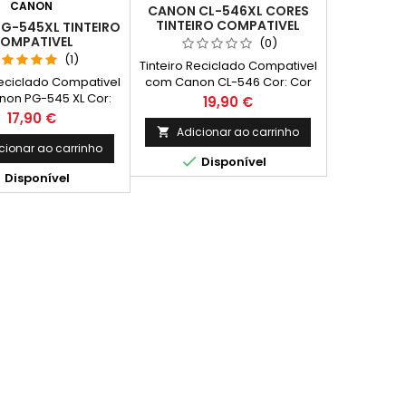
CANON
CANON CL-546XL CORES
TINTEIRO COMPATIVEL
G-545XL TINTEIRO
OMPATIVEL
(0)
(1)
Tinteiro Reciclado Compativel
Reciclado Compativel
com Canon CL-546 Cor: Cor
on PG-545 XL Cor:
(Tricolor) Capacidade: 14,5 ml
Preço
19,90 €
Capacidade: 16 ml
Rendimento Médio: 300
Preço
17,90 €
mento Médio: 400
Páginas*
Adicionar ao carrinho

Páginas*
cionar ao carrinho

Disponível

Disponível