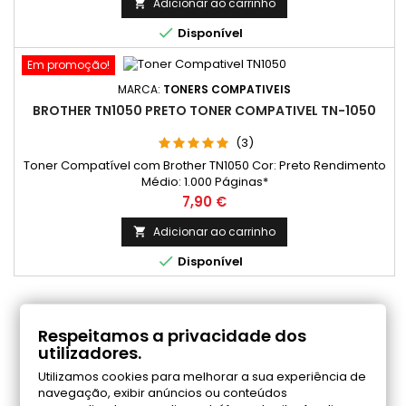
Adicionar ao carrinho


Disponível
Em promoção!
MARCA:
TONERS COMPATIVEIS
BROTHER TN1050 PRETO TONER COMPATIVEL TN-1050
(3)
Toner Compatível com Brother TN1050 Cor: Preto Rendimento
Médio: 1.000 Páginas*
Preço
7,90 €
Adicionar ao carrinho


Disponível
COMENTÁRIOS (0)
Respeitamos a privacidade dos
utilizadores.
Utilizamos cookies para melhorar a sua experiência de
Seja o primeiro a fazer uma avaliação
navegação, exibir anúncios ou conteúdos