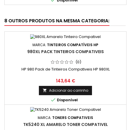

Disponível
8 OUTROS PRODUTOS NA MESMA CATEGORIA:
MARCA:
TINTEIROS COMPATÍVEIS HP
980XL PACK TINTEIROS COMPATIVEIS
(0)
HP 980 Pack de Tinteiros Compativeis HP 980XL
Preço
143,64 €
Adicionar ao carrinho


Disponível
MARCA:
TONERS COMPATIVEIS
TK5240 XL AMARELO TONER COMPATIVEL