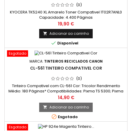
(0)
KYOCERA TK5240 XL Amarelo Toner Compativel 1T02R7ANL0
Capacidade: 4.400 Páginas
Preço
19,90 €
Adicionar ao carrinho


Disponível
Esgotado
MARCA:
TINTEIROS RECICLADOS CANON
CL-561 TINTEIRO COMPATIVEL COR
(0)
Tinteiro Compativel com CL-561 Cor: Tricolor Rendimento
Médio: 180 Páginas* Compatibilidades: Pixma TS 5300; Pixma
TS 5350; Pixma TS 5350a; Pixma TS 5350i; Pixma TS 5351; Pixma
Preço
14,90 €
TS 5351a; Pixma TS 5351i; Pixma TS 5352; Pixma TS 5352a; Pixma
TS 5353; Pixma TS 5353a; Pixma TS 5355; Pixma TS 5355a;
Adicionar ao carrinho

Pixma TS 5400; Pixma TS 5450; Pixma TS 5451; Pixma TS 5452;...

Esgotado
Esgotado