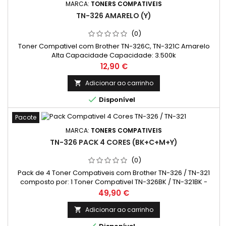
MARCA:
TONERS COMPATIVEIS
TN-326 AMARELO (Y)
(0)
Toner Compativel com Brother TN-326C, TN-321C Amarelo
Alta Capacidade Capacidade: 3.500k
Preço
12,90 €
Adicionar ao carrinho


Disponível
Pacote
MARCA:
TONERS COMPATIVEIS
TN-326 PACK 4 CORES (BK+C+M+Y)
(0)
Pack de 4 Toner Compativeis com Brother TN-326 / TN-321
composto por: 1 Toner Compativel TN-326BK / TN-321BK -
PRETO - ALTA CAPACIDADE; 1 Toner Compativel TN-326C / TN-
Preço
49,90 €
321C - CIANO - ALTA CAPACIDADE;1 Toner Compativel TN-326M
/ TN-321M - MAGENTA - ALTA CAPACIDADE;1 Toner Compativel
Adicionar ao carrinho

TN-326Y / TN-321Y - AMARELO - ALTA CAPACIDADE