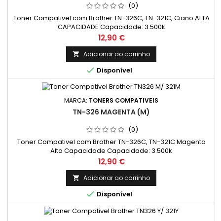
(0)
Toner Compativel com Brother TN-326C, TN-321C, Ciano ALTA
CAPACIDADE Capacidade: 3.500k
Preço
12,90 €
Adicionar ao carrinho


Disponível
MARCA:
TONERS COMPATIVEIS
TN-326 MAGENTA (M)
(0)
Toner Compativel com Brother TN-326C, TN-321C Magenta
Alta Capacidade Capacidade: 3.500k
Preço
12,90 €
Adicionar ao carrinho


Disponível