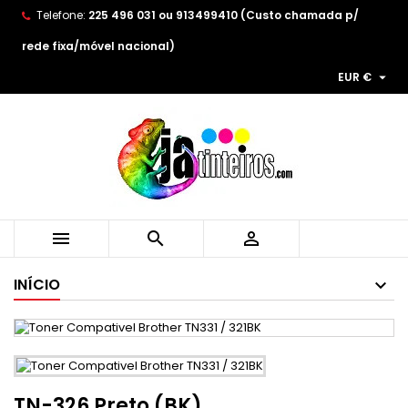
Telefone:
225 496 031 ou 913499410 (Custo chamada p/
×
×
×
As minhas listas de desejos
((title))
Entrar
rede fixa/móvel nacional)

EUR €
You need to be logged in to save products in your
((label))
wishlist.
add_circle_outline
Create new list
((cancelText))
((loginText))
((cancelText))
((createText))



INÍCIO
TN-326 Preto (BK)