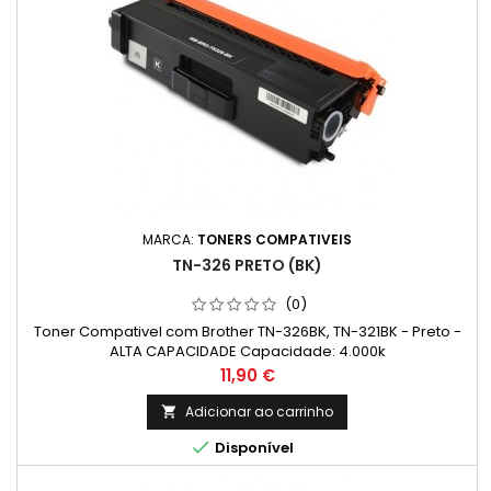
MARCA:
TONERS COMPATIVEIS
TN-326 PRETO (BK)
(0)
Toner Compativel com Brother TN-326BK, TN-321BK - Preto -
ALTA CAPACIDADE Capacidade: 4.000k
Preço
11,90 €
Adicionar ao carrinho


Disponível