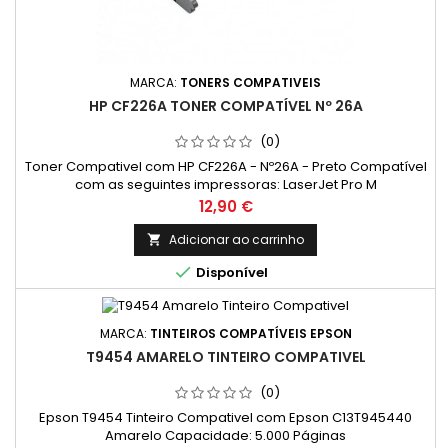
MARCA:
TONERS COMPATIVEIS
HP CF226A TONER COMPATÍVEL Nº 26A
(0)
Toner Compativel com HP CF226A - Nº26A - Preto Compatível
com as seguintes impressoras: LaserJet Pro M
402dn, LaserJet Pro M 402n, LaserJet Pro M 402d, LaserJet Pro
Preço
12,90 €
M 426dw, LaserJet Pro M 426fdn, LaserJet Pro M 426fdw
Adicionar ao carrinho


Disponível
MARCA:
TINTEIROS COMPATÍVEIS EPSON
T9454 AMARELO TINTEIRO COMPATIVEL
(0)
Epson T9454 Tinteiro Compativel com Epson C13T945440
Amarelo Capacidade: 5.000 Páginas