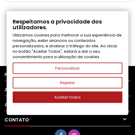
COMENTÁRIOS (0)
Respeitamos a privacidade dos
utilizadores.
Utilizamos cookies para melhorar a sua experiência de
Seja o primeiro a fazer uma avaliação
navegação, exibir anúncios ou conteúdos
personalizados, e analisar o tráfego do site. Ao clicar
no botão "Aceitar Todos", estará a dar o seu
consentimento para a utilização de cookies.
Personalizar

PRODUTOS
Rejeitar

APOIO AO CLIENTE
Aceitar todos

A SUA CONTA

CONTATO