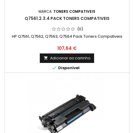
MARCA:
TONERS COMPATIVEIS
Q7561.2.3.4 PACK TONERS COMPATIVEIS
(0)
HP Q7561, Q7562, Q7563, Q7564 Pack Toners Compativeis
Preço
107,64 €
Adicionar ao carrinho


Disponível