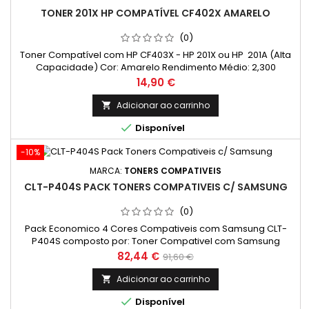
TONER 201X HP COMPATÍVEL CF402X AMARELO
(0)
Toner Compatível com HP CF403X - HP 201X ou HP 201A (Alta
Capacidade) Cor: Amarelo Rendimento Médio: 2,300
Páginas*
Preço
14,90 €
Adicionar ao carrinho


Disponível
-10%
MARCA:
TONERS COMPATIVEIS
CLT-P404S PACK TONERS COMPATIVEIS C/ SAMSUNG
(0)
Pack Economico 4 Cores Compativeis com Samsung CLT-
P404S composto por: Toner Compativel com Samsung
Preto CLT-K404S, K404S Toner Compativel com Samsung
Preço
Preço
82,44 €
91,60 €
Preto CLT-C404S, C404S Toner Compativel com Samsung
normal
Preto CLT-M404S, M404S Toner Compativel com Samsung
Adicionar ao carrinho

Preto CLT-Y404S, Y404S

Disponível