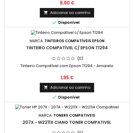
Preço
9,90 €
Adicionar ao carrinho


Disponível
MARCA:
TINTEIROS COMPATÍVEIS EPSON
TINTEIRO COMPATÍVEL C/ EPSON T1294
(0)
Tinteiro Compatível com Epson T1294 - Amarelo
Preço
1,95 €
Adicionar ao carrinho


Disponível
MARCA:
TONERS COMPATIVEIS
207X - W2211X CIANO TONER COMPATIVEL
(0)