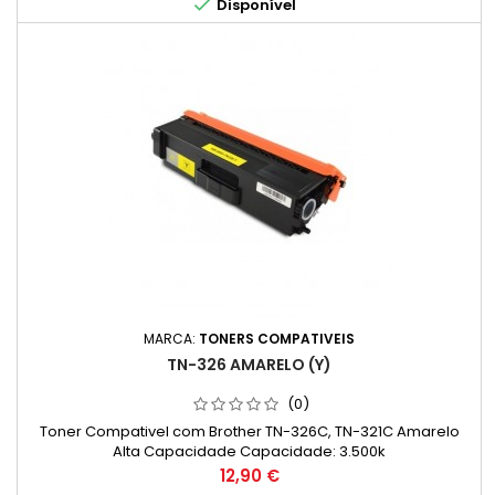

Disponível
MARCA:
TONERS COMPATIVEIS
TN-326 AMARELO (Y)
(0)
Toner Compativel com Brother TN-326C, TN-321C Amarelo
Alta Capacidade Capacidade: 3.500k
Preço
12,90 €