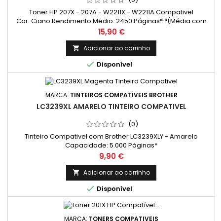
Toner HP 207X - 207A - W2211X - W2211A Compativel
Cor: Ciano Rendimento Médio: 2450 Páginas* *(Média com
base na norma ISO/IEC 24711 e impressão contínua. O
Preço
15,90 €
rendimento real varia consideravelmente com base no
conteúdo das páginas impressas e noutros factores.)
Adicionar ao carrinho


Disponível
MARCA:
TINTEIROS COMPATÍVEIS BROTHER
LC3239XL AMARELO TINTEIRO COMPATIVEL
(0)
Tinteiro Compativel com Brother LC3239XLY - Amarelo
Capacidade: 5.000 Páginas*
Preço
9,90 €
Adicionar ao carrinho


Disponível
MARCA:
TONERS COMPATIVEIS