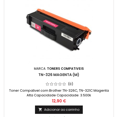
MARCA:
TONERS COMPATIVEIS
TN-326 MAGENTA (M)
(0)
Toner Compativel com Brother TN-326C, TN-321C Magenta
Alta Capacidade Capacidade: 3.500k
Preço
12,90 €
Adicionar ao carrinho
