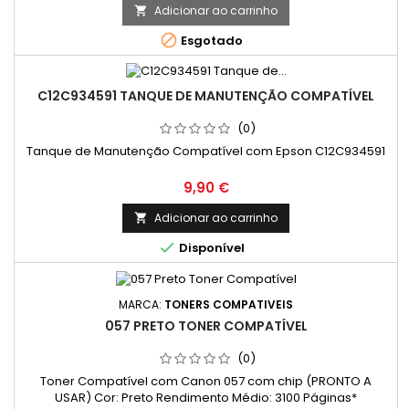
Adicionar ao carrinho


Esgotado
C12C934591 TANQUE DE MANUTENÇÃO COMPATÍVEL
(0)
Tanque de Manutenção Compatível com Epson C12C934591
Preço
9,90 €
Adicionar ao carrinho


Disponível
MARCA:
TONERS COMPATIVEIS
057 PRETO TONER COMPATÍVEL
(0)
Toner Compatível com Canon 057 com chip (PRONTO A
USAR) Cor: Preto Rendimento Médio: 3100 Páginas*