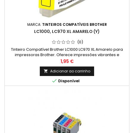
MARCA:
TINTEIROS COMPATÍVEIS BROTHER
LC1000, LC970 XL AMARELO (Y)
(0)
Tinteiro Compatível Brother LC1000 LC970 XL Amarelo para
impressoras Brother. Oferece impressões vibrantes e
duráveis com excelente custo-benefício. Compatível com
Preço
1,95 €
diversos modelos DCP e MFC. Disponível na Jatinteiros.com.
Adicionar ao carrinho


Disponível