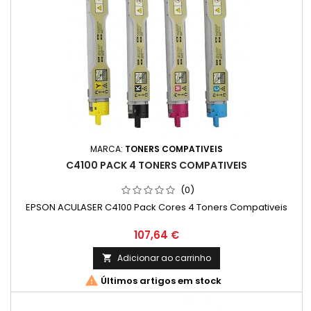
MARCA:
TONERS COMPATIVEIS
C4100 PACK 4 TONERS COMPATIVEIS
(0)
EPSON ACULASER C4100 Pack Cores 4 Toners Compativeis
Preço
107,64 €
Adicionar ao carrinho


Últimos artigos em stock