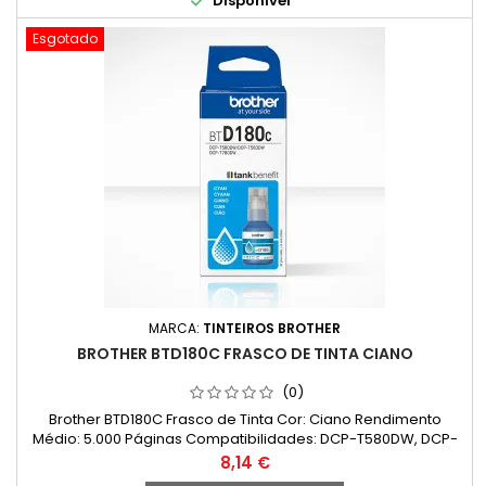

Disponível
Esgotado
MARCA:
TINTEIROS BROTHER
BROTHER BTD180C FRASCO DE TINTA CIANO
(0)
Brother BTD180C Frasco de Tinta Cor: Ciano Rendimento
Médio: 5.000 Páginas Compatibilidades: DCP-T580DW, DCP-
T583DW, DCP-T780DW
Preço
8,14 €