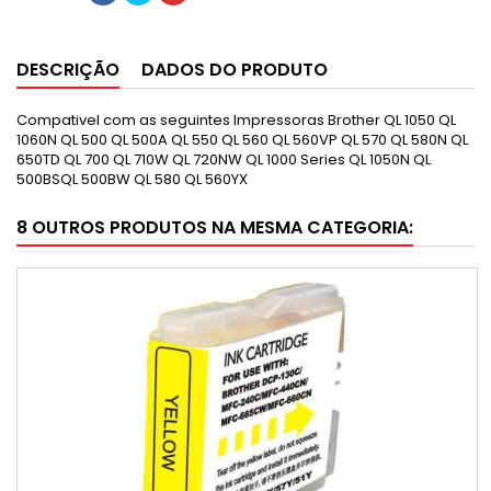
DESCRIÇÃO
DADOS DO PRODUTO
Compativel com as seguintes Impressoras Brother QL 1050
QL
1060N
QL 500
QL 500A
QL 550
QL 560
QL 560VP
QL 570
QL 580N
QL
650TD
QL 700
QL 710W
QL 720NW
QL 1000 Series
QL 1050N
QL
500BS
QL 500BW
QL 580
QL 560YX
8 OUTROS PRODUTOS NA MESMA CATEGORIA: