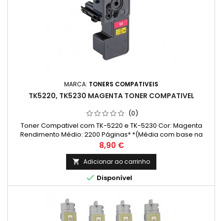
MARCA:
TONERS COMPATIVEIS
TK5220, TK5230 MAGENTA TONER COMPATIVEL
(0)
Toner Compativel com TK-5220 e TK-5230 Cor: Magenta
Rendimento Médio: 2200 Páginas* *(Média com base na
norma ISO/IEC 24711 e impressão contínua. O rendimento real
Preço
8,90 €
varia consideravelmente com base no conteúdo das
páginas impressas e noutros factores.)
Adicionar ao carrinho


Disponível