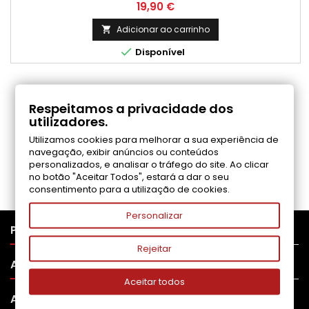
Preço
19,90 €
Adicionar ao carrinho


Disponível
COMENTÁRIOS (0)
Respeitamos a privacidade dos
utilizadores.
Utilizamos cookies para melhorar a sua experiência de
Seja o primeiro a fazer uma avaliação
navegação, exibir anúncios ou conteúdos
personalizados, e analisar o tráfego do site. Ao clicar
no botão "Aceitar Todos", estará a dar o seu
consentimento para a utilização de cookies.
Personalizar

PRODUTOS
Rejeitar

APOIO AO CLIENTE
Aceitar todos

A SUA CONTA