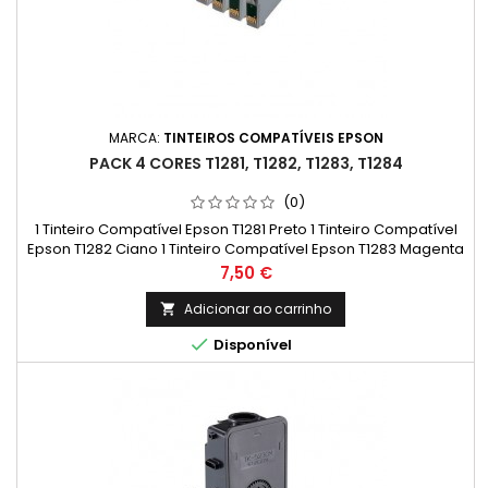
MARCA:
TINTEIROS COMPATÍVEIS EPSON
PACK 4 CORES T1281, T1282, T1283, T1284
(0)
1 Tinteiro Compatível Epson T1281 Preto 1 Tinteiro Compatível
Epson T1282 Ciano 1 Tinteiro Compatível Epson T1283 Magenta
1 Tinteiro Compatível Epson T1284 Amarelo
Preço
7,50 €
Adicionar ao carrinho


Disponível