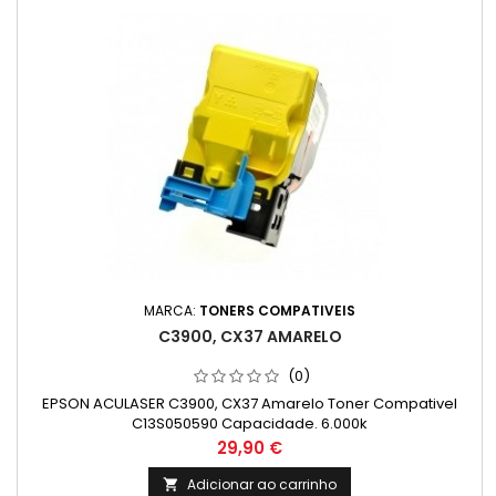
MARCA:
TONERS COMPATIVEIS
C3900, CX37 AMARELO
(0)
EPSON ACULASER C3900, CX37 Amarelo Toner Compativel
C13S050590 Capacidade. 6.000k
Preço
29,90 €
Adicionar ao carrinho
