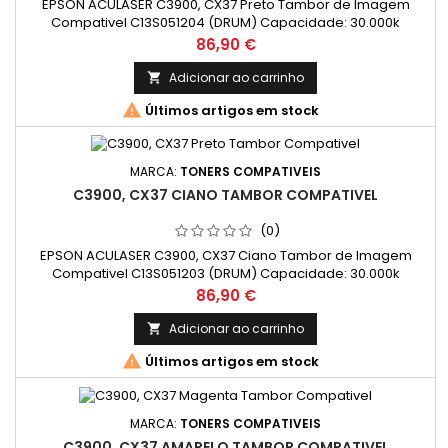
EPSON ACULASER C3900, CX37 Preto Tambor de Imagem
Compativel C13S051204 (DRUM) Capacidade: 30.000k
Preço
86,90 €
Adicionar ao carrinho


Últimos artigos em stock
MARCA:
TONERS COMPATIVEIS
C3900, CX37 CIANO TAMBOR COMPATIVEL
(0)
EPSON ACULASER C3900, CX37 Ciano Tambor de Imagem
Compativel C13S051203 (DRUM) Capacidade: 30.000k
Preço
86,90 €
Adicionar ao carrinho


Últimos artigos em stock
MARCA:
TONERS COMPATIVEIS
C3900, CX37 AMARELO TAMBOR COMPATIVEL