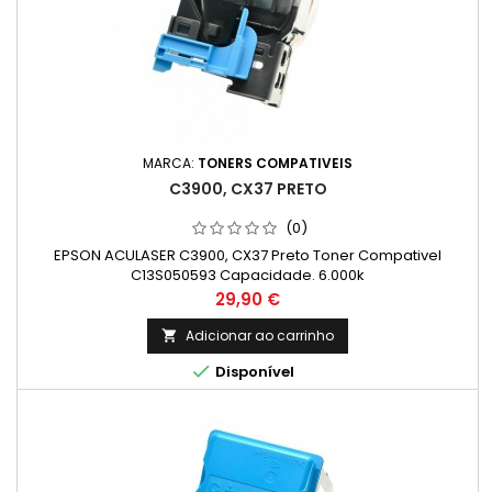
MARCA:
TONERS COMPATIVEIS
C3900, CX37 PRETO
(0)
EPSON ACULASER C3900, CX37 Preto Toner Compativel
C13S050593 Capacidade. 6.000k
Preço
29,90 €
Adicionar ao carrinho


Disponível