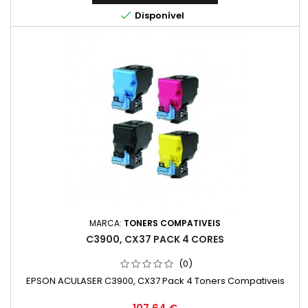

Disponível
MARCA:
TONERS COMPATIVEIS
C3900, CX37 PACK 4 CORES
(0)
EPSON ACULASER C3900, CX37 Pack 4 Toners Compativeis
Preço