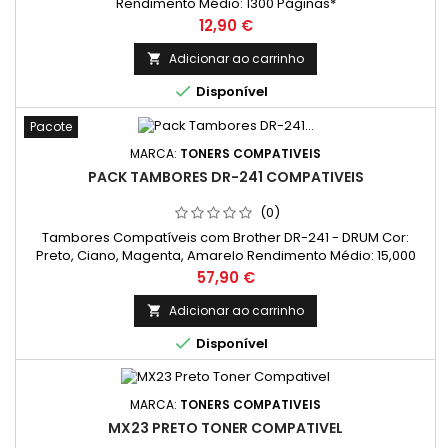
Rendimento Médio: 1300 Páginas*
Preço
12,90 €
Adicionar ao carrinho


Disponível
Pacote
MARCA:
TONERS COMPATIVEIS
PACK TAMBORES DR-241 COMPATIVEIS
(0)
Tambores Compatíveis com Brother DR-241 - DRUM Cor:
Preto, Ciano, Magenta, Amarelo Rendimento Médio: 15,000
Páginas*
Preço
57,90 €
Adicionar ao carrinho


Disponível
MARCA:
TONERS COMPATIVEIS
MX23 PRETO TONER COMPATIVEL