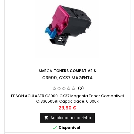
MARCA:
TONERS COMPATIVEIS
C3900, CX37 MAGENTA
(0)
EPSON ACULASER C3900, CX37 Magenta Toner Compativel
C13S050591 Capacidade. 6.000k
Preço
29,90 €
Adicionar ao carrinho


Disponível