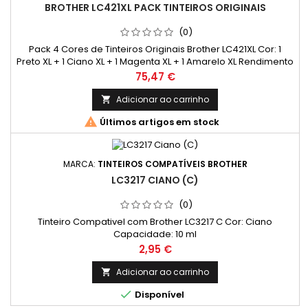
BROTHER LC421XL PACK TINTEIROS ORIGINAIS
(0)
Pack 4 Cores de Tinteiros Originais Brother LC421XL Cor: 1
Preto XL + 1 Ciano XL + 1 Magenta XL + 1 Amarelo XL Rendimento
Médio: 500 Páginas* / cada cor
Preço
75,47 €
Adicionar ao carrinho


Últimos artigos em stock
MARCA:
TINTEIROS COMPATÍVEIS BROTHER
LC3217 CIANO (C)
(0)
Tinteiro Compativel com Brother LC3217 C Cor: Ciano
Capacidade: 10 ml
Preço
2,95 €
Adicionar ao carrinho


Disponível