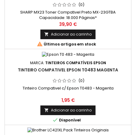
(0)
SHARP MX23 Toner Compativel Preto MX-23GTBA
Capacidade: 18.000 Páginas*
Preço
39,90 €
Adicionar ao carrinho


Últimos artigos em stock
MARCA:
TINTEIROS COMPATÍVEIS EPSON
TINTEIRO COMPATIVEL EPSON T0483 MAGENTA
(0)
Tinteiro Compativel c/ Epson T0483 - Magenta
Preço
1,95 €
Adicionar ao carrinho


Disponível