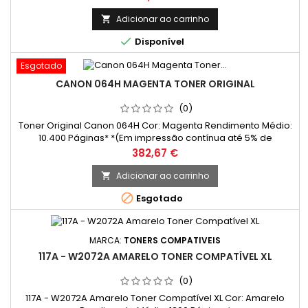
base na norma ISO/IEC 24711 e impressão contínua. O
rendimento real varia consideravelmente com base no
Adicionar ao carrinho

conteúdo das páginas impressas e noutros factores.)

Disponível
Esgotado
CANON 064H MAGENTA TONER ORIGINAL
(0)
Toner Original Canon 064H Cor: Magenta Rendimento Médio:
10.400 Páginas* *(Em impressão contínua até 5% de
cobertura de uma Folha A4)
Preço
382,67 €
Adicionar ao carrinho


Esgotado
MARCA:
TONERS COMPATIVEIS
117A - W2072A AMARELO TONER COMPATÍVEL XL
(0)
117A - W2072A Amarelo Toner Compatível XL Cor: Amarelo