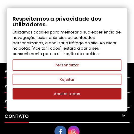
COMENTÁRIOS (0)
Respeitamos a privacidade dos
utilizadores.
Utilizamos cookies para melhorar a sua experiência de
Seja o primeiro a fazer uma avaliação
navegação, exibir anúncios ou conteúdos
personalizados, e analisar o tráfego do site. Ao clicar
no botão "Aceitar Todos", estará a dar o seu
consentimento para a utilização de cookies.
Personalizar

PRODUTOS
Rejeitar

APOIO AO CLIENTE
Aceitar todos

A SUA CONTA

CONTATO