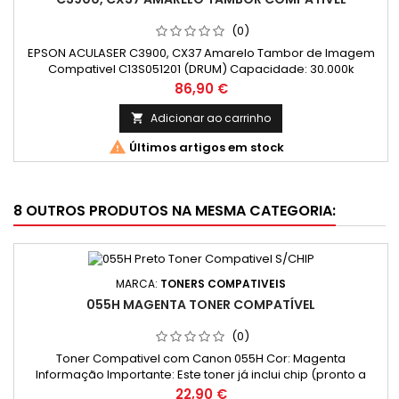
(0)
EPSON ACULASER C3900, CX37 Amarelo Tambor de Imagem
Compativel C13S051201 (DRUM) Capacidade: 30.000k
Preço
86,90 €
Adicionar ao carrinho


Últimos artigos em stock
8 OUTROS PRODUTOS NA MESMA CATEGORIA:
MARCA:
TONERS COMPATIVEIS
055H MAGENTA TONER COMPATÍVEL
(0)
Toner Compativel com Canon 055H Cor: Magenta
Informação Importante: Este toner já inclui chip (pronto a
funcionar). Rendimento Médio: 6000 Páginas* *(Média com
Preço
22,90 €