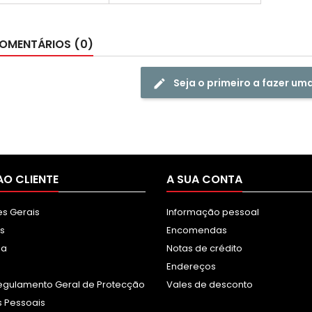
eravelmente com base
Magenta - Rendimento
onteúdo das páginas
Médio: 400 Páginas* 1 X Cor:
pressas e noutros
Amarelo - Rendimento
OMENTÁRIOS (0)
factores.)
Médio: 400 Páginas*
Seja o primeiro a fazer um
AO CLIENTE
A SUA CONTA
s Gerais
Informação pessoal
s
Encomendas
sa
Notas de crédito
Endereços
egulamento Geral de Protecção
Vales de desconto
 Pessoais