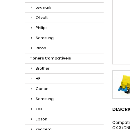
Lexmark
Olivetti
Philips
Samsung
Ricoh
Toners Compatíveis
Brother
HP
Canon
Samsung
DESCR
OKI
Epson
Compativ
CX 37DN
Kyocera