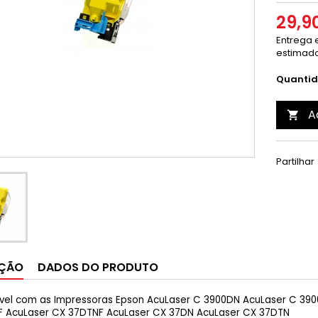
29,9
Entrega e
estimado
Quanti
A

Partilhar
IÇÃO
DADOS DO PRODUTO
el com as Impressoras Epson AcuLaser C 3900DN AcuLaser C 390
F AcuLaser CX 37DTNF AcuLaser CX 37DN AcuLaser CX 37DTN