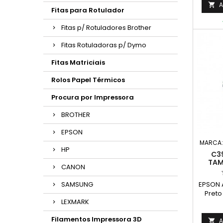
A

Fitas para Rotulador
Fitas p/ Rotuladores Brother
Fitas Rotuladoras p/ Dymo
Fitas Matriciais
Rolos Papel Térmicos
Procura por Impressora
BROTHER
EPSON
MARCA
HP
C3
TAM
CANON
EPSON 
SAMSUNG
Pret
LEXMARK
Com
(DRUM)
Filamentos Impressora 3D
A
