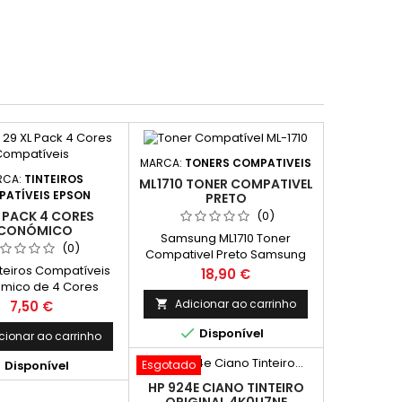
MARCA:
TONERS COMPATIVEIS
RCA:
TINTEIROS
ML1710 TONER COMPATIVEL
ATÍVEIS EPSON
PRETO
 PACK 4 CORES
(0)
CONÓMICO
Samsung ML1710 Toner
(0)
Compativel Preto Samsung
nteiros Compatíveis
ML-1710D3 Capacidade: 3.000
Preço
18,90 €
mico de 4 Cores
Paginas
uído por: 1 Tinteiro
Preço
Adicionar ao carrinho
7,50 €

l Epson 29 XL Preto,

Disponível
2981 - Capacidade: 17
cionar ao carrinho
eiro Compatível Epson

Disponível
Esgotado
ano, T2992 / T2982 -
de: 13 ml 1 Tinteiro
HP 924E CIANO TINTEIRO
ível Epson 29 XL