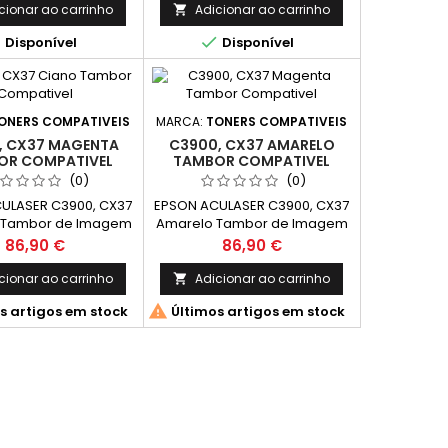
cionar ao carrinho
Adicionar ao carrinho



Disponível
Disponível
ONERS COMPATIVEIS
MARCA:
TONERS COMPATIVEIS
, CX37 MAGENTA
C3900, CX37 AMARELO
OR COMPATIVEL
TAMBOR COMPATIVEL
(0)
(0)
ULASER C3900, CX37
EPSON ACULASER C3900, CX37
 Tambor de Imagem
Amarelo Tambor de Imagem
tivel C13S051202
Compativel C13S051201
Preço
Preço
86,90 €
86,90 €
apacidade: 30.000k
(DRUM) Capacidade: 30.000k
cionar ao carrinho
Adicionar ao carrinho


s artigos em stock
Últimos artigos em stock