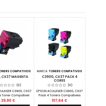
ONERS COMPATIVEIS
MARCA:
TONERS COMPATIVEIS
, CX37 MAGENTA
C3900, CX37 PACK 4
CORES
(0)
(0)
ULASER C3900, CX37
EPSON ACULASER C3900, CX37
 Toner Compativel
Pack 4 Toners Compativeis
0591 Capacidade.
Preço
Preço
29,90 €
107,64 €
6.000k