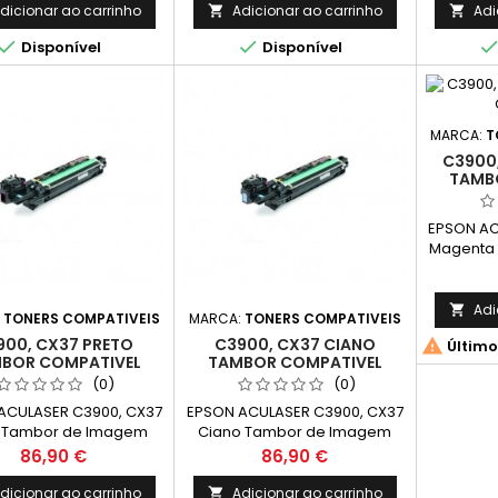
dicionar ao carrinho
Adicionar ao carrinho
Adi




Disponível
Disponível
MARCA:
T
C3900
TAMB
EPSON AC
Magenta
Compa
(DRUM) C
Adi

:
TONERS COMPATIVEIS
MARCA:
TONERS COMPATIVEIS
900, CX37 PRETO
C3900, CX37 CIANO

Último
BOR COMPATIVEL
TAMBOR COMPATIVEL
(0)
(0)
ACULASER C3900, CX37
EPSON ACULASER C3900, CX37
o Tambor de Imagem
Ciano Tambor de Imagem
pativel C13S051204
Compativel C13S051203
Preço
Preço
86,90 €
86,90 €
 Capacidade: 30.000k
(DRUM) Capacidade: 30.000k
dicionar ao carrinho
Adicionar ao carrinho
