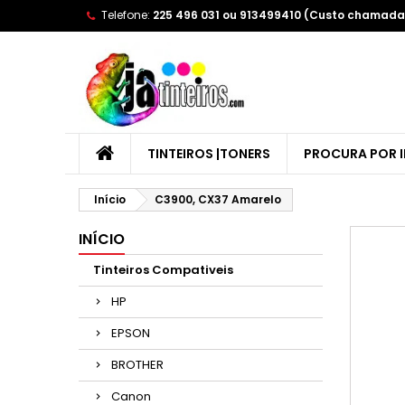
Telefone:
225 496 031 ou 913499410 (Custo chamada 
A
(
E
Yo
((l
TINTEIROS |TONERS
PROCURA POR 
Início
C3900, CX37 Amarelo
INÍCIO
Tinteiros Compativeis
HP
EPSON
BROTHER
Canon