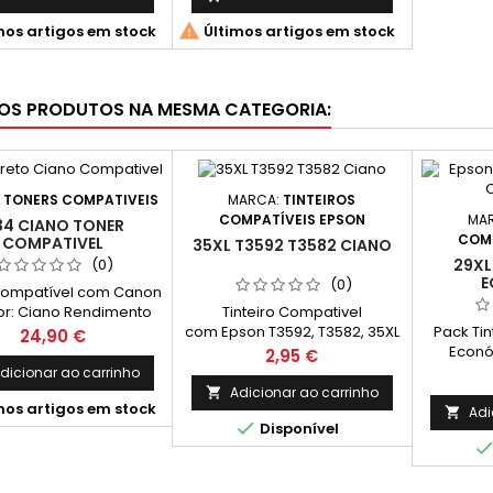

mos artigos em stock
Últimos artigos em stock
OS PRODUTOS NA MESMA CATEGORIA:
:
TONERS COMPATIVEIS
MARCA:
TINTEIROS
MA
COMPATÍVEIS EPSON
34 CIANO TONER
COMP
COMPATIVEL
35XL T3592 T3582 CIANO
29XL
(0)
E
(0)
Compatível com Canon
or: Ciano Rendimento
Tinteiro Compativel
Pack Ti
7,300 Páginas* *(Média
com Epson T3592, T3582, 35XL
Preço
24,90 €
Econó
ase na norma ISO/IEC
Ciano C13T35924010,
Preço
2,95 €
constit
 impressão contínua. O
C13T35824010 Capacidade:
dicionar ao carrinho
Compatíve
dimento real varia
1.900k
Adicionar ao carrinho

mos artigos em stock
T2991 / T
eravelmente com base
Adi


Disponível
ml 1 Tint
onteúdo das páginas
29 XL Ci
pressas e noutros
Capacida
factores.)
Compat