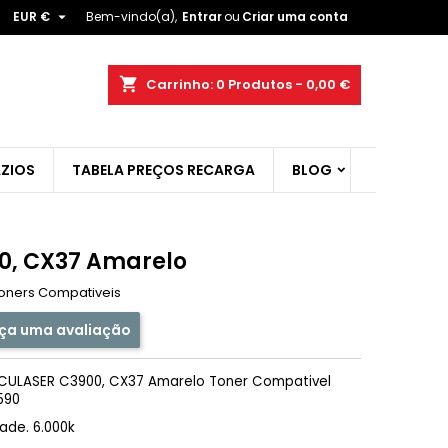

EUR €
Bem-vindo(a),
Entrar
ou
Criar uma conta
×
×
×
shopping_cart
Carrinho:
0
Produtos - 0,00 €
ist
ZIOS
TABELA PREÇOS RECARGA
BLOG
)
)
0, CX37 Amarelo
oners Compativeis
ça uma avaliação
CULASER C3900, CX37 Amarelo Toner Compativel
590
ade. 6.000k