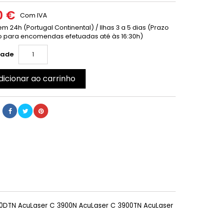
0 €
Com IVA
m 24h (Portugal Continental) / Ilhas 3 a 5 dias (Prazo
 para encomendas efetuadas até às 16:30h)
dade
dicionar ao carrinho
0DTN AcuLaser C 3900N AcuLaser C 3900TN AcuLaser