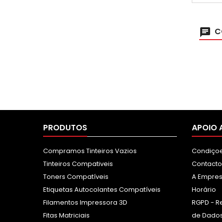
consid
no c
im
C
PRODUTOS
APOIO 
Compramos Tinteiros Vazios
Condiçoe
Tinteiros Compativeis
Contacto
Toners Compatíveis
A Empre
Etiquetas Autocolantes Compatíveis
Horário
Filamentos Impressora 3D
RGPD - R
Fitas Matriciais
de Dados