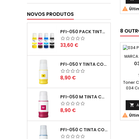

Últi
NOVOS PRODUTOS
8 OUTR
PFI-050 PACK TINTAS COMPATIVEIS
Preço
33,60 €
MARCA
0
PFI-050 Y TINTA COMPATÍVEL AMARELO
Preço
8,90 €
Toner 
034 C
Médio: 
PFI-050 M TINTA COMPATÍVEL MAGENTA
com b
24711 e
A

Preço
8,90 €
ren

Últi
consid
no c
im
PFI-050 C TINTA COMPATÍVEL CIANO