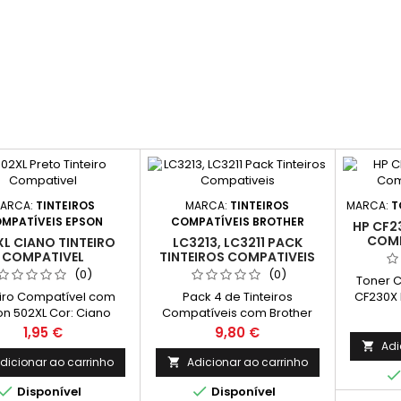
Magenta
Capacida
Compat
Amarelo,
ARCA:
TINTEIROS
MARCA:
TINTEIROS
MARCA:
T
MPATÍVEIS EPSON
COMPATÍVEIS BROTHER
HP CF2
COMP
L CIANO TINTEIRO
LC3213, LC3211 PACK
COMPATIVEL
TINTEIROS COMPATIVEIS
(0)
(0)
Toner 
eiro Compatível com
Pack 4 de Tinteiros
CF230X 
n 502XL Cor: Ciano
Compatíveis com Brother
Pre
dimento Médio: 470
LC3213 XL ou LC3211 1 X Cor:
Médio
Preço
Preço
1,95 €
9,80 €
as* *(Média com base
Preto - Rendimento
Adi

orma ISO/IEC 24711 e
Médio: 400 Páginas* 1 X Cor:
dicionar ao carrinho
Adicionar ao carrinho

ressão contínua. O
Ciano - Rendimento


Disponível
Disponível
dimento real varia
Médio: 400 Páginas* 1 X Cor: