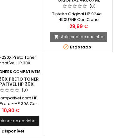
ORIGINAL 4K0U7NE
, T2993 / T2983 -
(0)
de: 13 ml 1 Tinteiro
Tinteiro Original HP 924e -
ível Epson 29 XL
4K0U7NE Cor: Ciano
 T2994 / T2984 -...
Capacidade: 800 Páginas* *
Preço
29,99 €
(Em impressão contínua até
5% de cobertura de uma
Adicionar ao carrinho

Folha A4)

Esgotado
ONERS COMPATIVEIS
30X PRETO TONER
ATÍVEL HP 30X
(0)
Compativel com HP
Preto - HP 30A Cor:
to Rendimento
Preço
10,90 €
: 6,000 Páginas*
cionar ao carrinho

Disponível