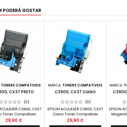
M PODERÁ GOSTAR
:
TONERS COMPATIVEIS
MARCA:
TONERS COMPATIVEIS
MARCA:
T
900, CX37 PRETO
C3900, CX37 CIANO
C3900
(0)
(0)
ACULASER C3900, CX37
EPSON ACULASER C3900, CX37
EPSON AC
o Toner Compativel
Ciano Toner Compativel
Magenta
050593 Capacidade.
C13S050592 Capacidade.
C13S05
Preço
Preço
29,90 €
29,90 €
6.000k
6.000k