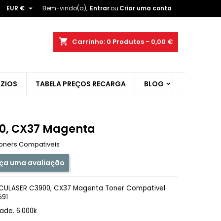

EUR €
Bem-vindo(a),
Entrar
ou
Criar uma conta
×
×
×
shopping_cart
Carrinho:
0
Produtos - 0,00 €
ist
ZIOS
TABELA PREÇOS RECARGA
BLOG
)
)
0, CX37 Magenta
oners Compativeis
ça uma avaliação
CULASER C3900, CX37 Magenta Toner Compativel
591
ade. 6.000k