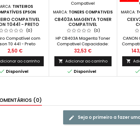
ARCA:
TINTEIROS
MARCA:
TONERS COMPATIVEIS
MARCA:
T
MPATÍVEIS EPSON
CB403A MAGENTA TONER
CEXV
TEIRO COMPATIVEL
COMPATIVEL
C
ON T0441 - PRETO
(0)
(0)
HP CB403A Magenta Toner
CANON C
eiro Compatível com
Compativel Capacidade:
Compati
son T0 441 - Preto
7.500k
Preço
Pre
Preço
32,53 €
143
2,50 €
Adicionar ao carrinho
Adi
dicionar ao carrinho




Disponível
Disponível
OMENTÁRIOS (0)
Seja o primeiro a fazer um