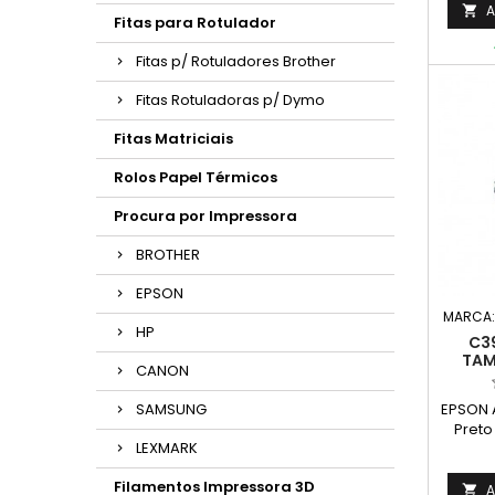
A

Fitas para Rotulador
Fitas p/ Rotuladores Brother
Fitas Rotuladoras p/ Dymo
Fitas Matriciais
Rolos Papel Térmicos
Procura por Impressora
BROTHER
EPSON
MARCA
HP
C3
TAM
CANON
EPSON 
SAMSUNG
Pret
LEXMARK
Com
(DRUM)
Filamentos Impressora 3D
A
