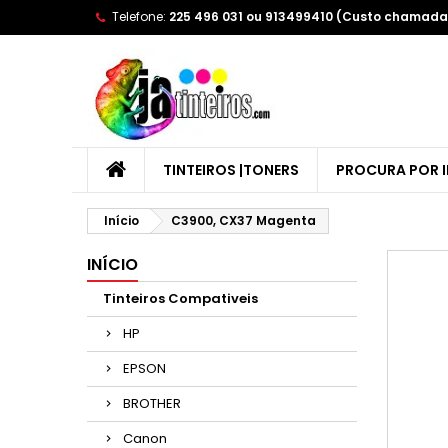
Telefone:
225 496 031 ou 913499410 (Custo chamada 
A
(
E
Yo
((l
TINTEIROS |TONERS
PROCURA POR 
Início
C3900, CX37 Magenta
INÍCIO
Tinteiros Compativeis
HP
EPSON
BROTHER
Canon