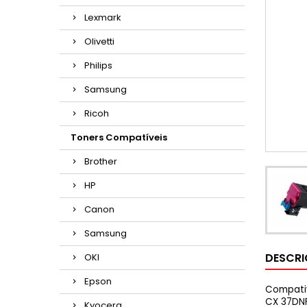
Lexmark
Olivetti
Philips
Samsung
Ricoh
Toners Compatíveis
Brother
HP
Canon
Samsung
DESCR
OKI
Epson
Compativ
CX 37DN
Kyocera