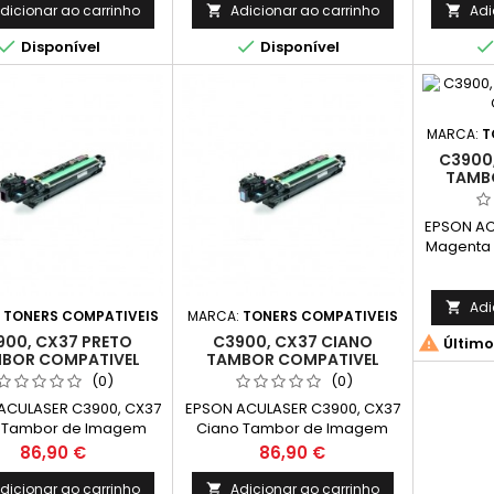
dicionar ao carrinho
Adicionar ao carrinho
Adi




Disponível
Disponível
MARCA:
T
C3900
TAMB
EPSON AC
Magenta
Compa
(DRUM) C
Adi

:
TONERS COMPATIVEIS
MARCA:
TONERS COMPATIVEIS
900, CX37 PRETO
C3900, CX37 CIANO

Último
BOR COMPATIVEL
TAMBOR COMPATIVEL
(0)
(0)
ACULASER C3900, CX37
EPSON ACULASER C3900, CX37
o Tambor de Imagem
Ciano Tambor de Imagem
pativel C13S051204
Compativel C13S051203
Preço
Preço
86,90 €
86,90 €
 Capacidade: 30.000k
(DRUM) Capacidade: 30.000k
dicionar ao carrinho
Adicionar ao carrinho
