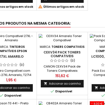

mos artigos em stock
Últimos artigos em stock
OS PRODUTOS NA MESMA CATEGORIA:
ARCA:
TINTEIROS
MARCA:
TONERS COMPATIVEIS
MA
MPATÍVEIS EPSON
COMPA
CEXV34 PACK TONERS
COMPATIVEIS
27XL AMARELO
LC1000,
(0)
(0)
CANON CEXV34 Pack de
eiro Compatível com
Toners Compativeis
Pack Eco
 27XL Amarelo, T2714
Compat
Preço
151,62 €
LC1000 / 
Preço
1,95 €
4 Tint
Adicionar ao carrinho

Pretos; 2 
dicionar ao carrinho
Adi


Disponível
Ciano; 2 

Disponível
Mage
Compa
- 4,00 €