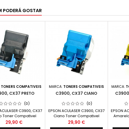
M PODERÁ GOSTAR
:
TONERS COMPATIVEIS
MARCA:
TONERS COMPATIVEIS
MARCA:
T
900, CX37 PRETO
C3900, CX37 CIANO
C3900
(0)
(0)
ACULASER C3900, CX37
EPSON ACULASER C3900, CX37
EPSON AC
o Toner Compativel
Ciano Toner Compativel
Amarelo
050593 Capacidade.
C13S050592 Capacidade.
C13S05
Preço
Preço
29,90 €
29,90 €
6.000k
6.000k