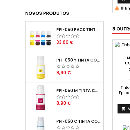

Últi
NOVOS PRODUTOS
8 OUTR
PFI-050 PACK TINTAS COMPATIVEIS
Preço
33,60 €
M
PFI-050 Y TINTA COMPATÍVEL AMARELO
CO
Preço
8,90 €
Tint
PFI-050 M TINTA COMPATÍVEL MAGENTA
Epson
Preço
8,90 €
A

PFI-050 C TINTA COMPATÍVEL CIANO