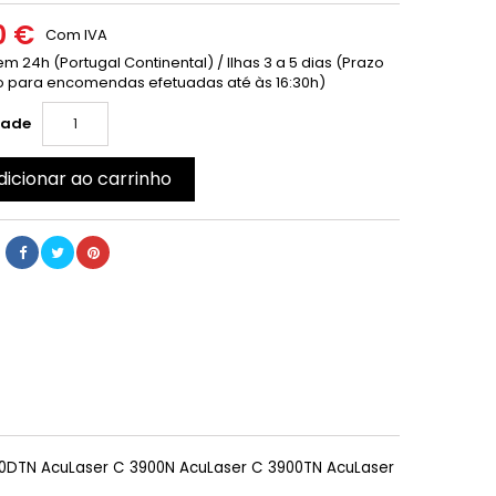
0 €
Com IVA
m 24h (Portugal Continental) / Ilhas 3 a 5 dias (Prazo
 para encomendas efetuadas até às 16:30h)
dade
dicionar ao carrinho
0DTN AcuLaser C 3900N AcuLaser C 3900TN AcuLaser