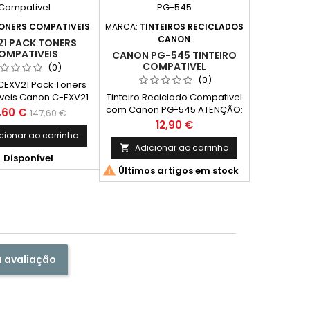
impressas e noutros
factores.)
ONERS COMPATIVEIS
MARCA:
TINTEIROS RECICLADOS
CANON
21 PACK TONERS
OMPATIVEIS
CANON PG-545 TINTEIRO
COMPATIVEL
(0)
(0)
EXV21 Pack Toners
veis Canon C-EXV21
Tinteiro Reciclado Compativel
com Canon PG-545 ATENÇÃO:
ço
Preço
,60 €
147,60 €
ESTE TINTEIRO NÃO INDICA O
Preço
12,90 €
normal
NÍVEL DA TINTA (ACOMPANHA
cionar ao carrinho
COM INSTRUÇÕES) Cor: Preto
Adicionar ao carrinho


Disponível
Capacidade: 6 ml Rendimento

Últimos artigos em stock
Médio: 180 Páginas*
a avaliação