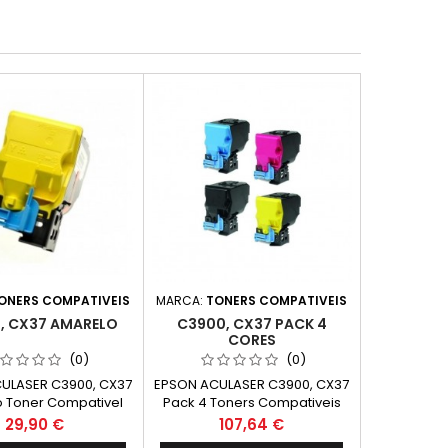
ONERS COMPATIVEIS
MARCA:
TONERS COMPATIVEIS
, CX37 AMARELO
C3900, CX37 PACK 4
CORES
(0)
(0)
ULASER C3900, CX37
EPSON ACULASER C3900, CX37
 Toner Compativel
Pack 4 Toners Compativeis
0590 Capacidade.
Preço
Preço
29,90 €
107,64 €
6.000k