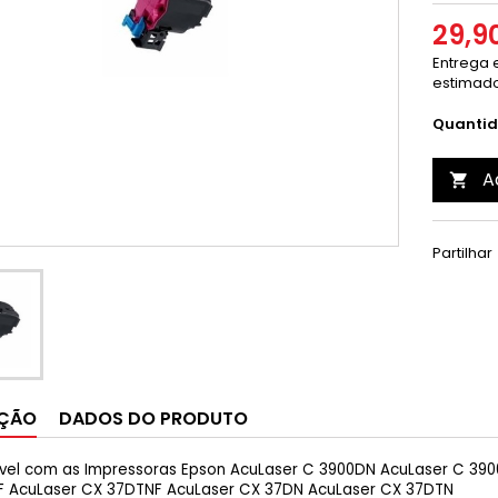
29,9
Entrega e
estimado
Quanti
A

Partilhar
IÇÃO
DADOS DO PRODUTO
el com as Impressoras Epson AcuLaser C 3900DN AcuLaser C 390
F AcuLaser CX 37DTNF AcuLaser CX 37DN AcuLaser CX 37DTN