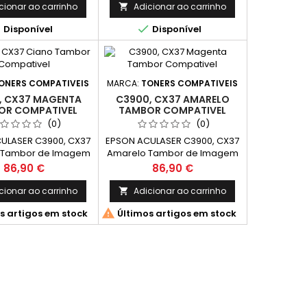
cionar ao carrinho
Adicionar ao carrinho



Disponível
Disponível
ONERS COMPATIVEIS
MARCA:
TONERS COMPATIVEIS
, CX37 MAGENTA
C3900, CX37 AMARELO
OR COMPATIVEL
TAMBOR COMPATIVEL
(0)
(0)
ULASER C3900, CX37
EPSON ACULASER C3900, CX37
 Tambor de Imagem
Amarelo Tambor de Imagem
tivel C13S051202
Compativel C13S051201
Preço
Preço
86,90 €
86,90 €
apacidade: 30.000k
(DRUM) Capacidade: 30.000k
cionar ao carrinho
Adicionar ao carrinho


s artigos em stock
Últimos artigos em stock