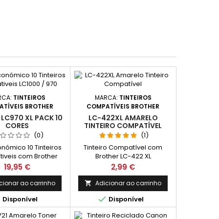
RCA:
TINTEIROS
MARCA:
TINTEIROS
TÍVEIS BROTHER
COMPATÍVEIS BROTHER
 LC970 XL PACK 10
LC-422XL AMARELO
CORES
TINTEIRO COMPATÍVEL
(0)
(1)
nómico 10 Tinteiros
Tinteiro Compatível com
iveis com Brother
Brother LC-422 XL
970 XL composto por:
Cor: Amarelo Rendimento
Preço
Preço
19,95 €
2,99 €
eiros Compativeis
Médio: 1.500 Páginas* *(Média
Tinteiros Compativeis
com base na norma ISO/IEC
cionar ao carrinho
Adicionar ao carrinho

Tinteiros Compativeis
24711 e impressão contínua. O


Disponível
Disponível
nta; 2 Tinteiros
rendimento real varia
tiveis Amarelo.
consideravelmente com base
no conteúdo das páginas