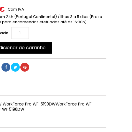
 €
Com IVA
m 24h (Portugal Continental) / Ilhas 3 a 5 dias (Prazo
 para encomendas efetuadas até às 16:30h)
dade
dicionar ao carrinho
DW WorkForce Pro WF-5190DWWorkForce Pro WF-
F WF 5190DW