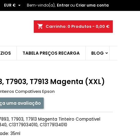

EUR €
Bem-vindo(a),
Entrar
ou
Criar uma conta
×
×
×
shopping_cart
Carrinho:
0
Produtos - 0,00 €
ist
ZIOS
TABELA PREÇOS RECARGA
BLOG
)
)
3, T7903, T7913 Magenta (XXL)
inteiros Compatíveis Epson
ça uma avaliação
893, T7903, T7913 Magenta Tinteiro Compativel
40, C13T79034010, C13T79134010
ade: 35ml