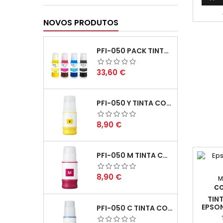
imp
ren
NOVOS PRODUTOS
consid
no c
im
PFI-050 PACK TINTAS COMPATIVEIS
Preço
33,60 €
PFI-050 Y TINTA COMPATÍVEL AMARELO
Preço
8,90 €
PFI-050 M TINTA COMPATÍVEL MAGENTA
Preço
8,90 €
M
CO
TIN
EPSO
PFI-050 C TINTA COMPATÍVEL CIANO