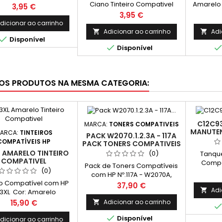
Ciano Tinteiro Compativel
Amarelo 
89140, C13T79014010,
Preço
3,95 €
C13T789240, C13T79024010,
C13T789
9114010 Capacidade:
Preço
3,95 €
C13T79124010 Capacidade:
C13T791
65ml
dicionar ao carrinho
35ml
Adicionar ao carrinho
Adi



Disponível

Disponível
OS PRODUTOS NA MESMA CATEGORIA:
C12C9
MARCA:
TONERS COMPATIVEIS
MANUTE
ARCA:
TINTEIROS
PACK W2070.1.2.3A - 117A
COMPATÍVEIS HP
PACK TONERS COMPATIVEIS
 AMARELO TINTEIRO
(0)
Tanqu
COMPATIVEL
Compa
Pack de Toners Compatíveis
(0)
com HP Nº.117A - W2070A,
ro Compatível com HP
W2071A, W2072A, W2073A
Preço
37,90 €
Adi

3XL Cor: Amarelo
Cor: Preto Rendimento Médio:
ndimento Médio:
Preto 1,000 Páginas* / Cor 700
Preço
Adicionar ao carrinho
15,90 €

Páginas* *(Média com
Páginas*

Disponível
 norma ISO/IEC 24711 e
dicionar ao carrinho