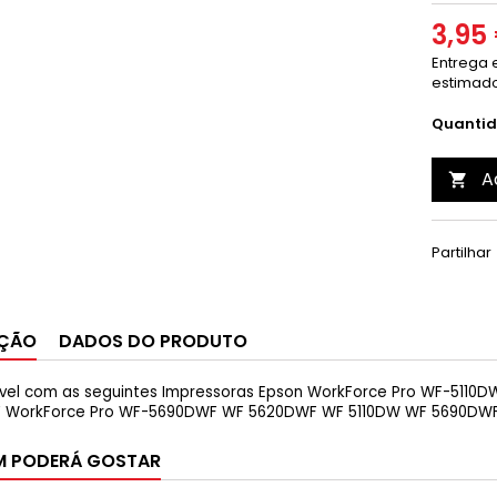
3,95
Entrega e
estimado
Quanti
A

Partilhar
IÇÃO
DADOS DO PRODUTO
el com as seguintes Impressoras Epson WorkForce Pro WF-5110
 WorkForce Pro WF-5690DWF WF 5620DWF WF 5110DW WF 5690DW
M PODERÁ GOSTAR