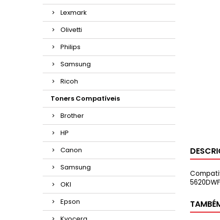
Lexmark
Olivetti
Philips
Samsung
Ricoh
Toners Compatíveis
Brother
HP
Canon
DESCR
Samsung
Compativ
5620DWF
OKI
Epson
TAMBÉ
Kyocera