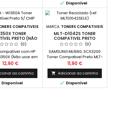

Disponível
ONERS COMPATIVEIS
MARCA:
TONERS COMPATIVEIS
350X TONER
MLT-D1042S TONER
ÍVEL PRETO (NÃO
COMPATIVEL PRETO
R EM HP+ E/OU
(0)
(0)
ORAS DA SÉRIE E)
Compatível com HP
SAMSUNG ML1660, SCX3200
1350X (Não usar em
Toner Compativel Preto MLT-
ou impressoras da
D1042S Capacidade: 1.500
Preço
Preço
12,90 €
11,90 €
Cor: Preto Rendimento
: 2.400 Páginas*
cionar ao carrinho
Adicionar ao carrinho



Disponível
Disponível