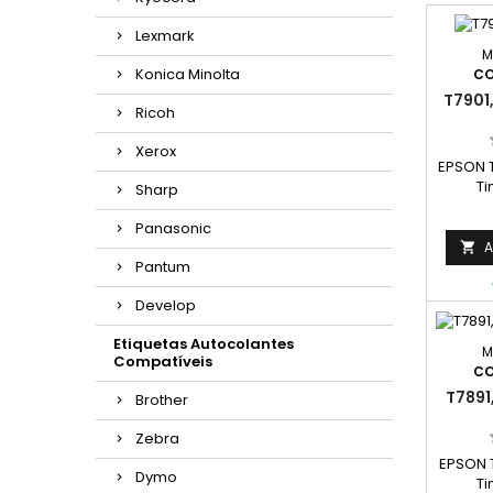
Lexmark
M
Konica Minolta
CO
T7901,
Ricoh
Xerox
EPSON T
Ti
Sharp
C13T7
C
Panasonic
A

Pantum
Develop
Etiquetas Autocolantes
M
Compatíveis
CO
T7891
Brother
Zebra
EPSON T
Dymo
Ti