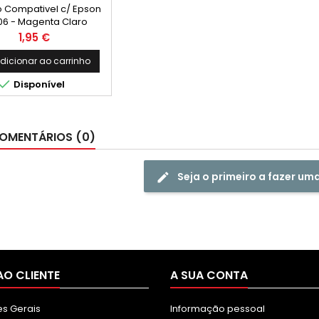
ro Compativel c/ Epson
06 - Magenta Claro
Preço
1,95 €
dicionar ao carrinho

Disponível
OMENTÁRIOS (0)
Seja o primeiro a fazer um
AO CLIENTE
A SUA CONTA
s Gerais
Informação pessoal