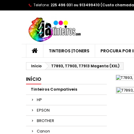
Telefone:
225 496 031 ou 913499410 (Custo chamada 
A
(
E
Yo
((l
TINTEIROS |TONERS
PROCURA POR 
Início
T7893, T7903, T7913 Magenta (XXL)
INÍCIO
Tinteiros Compativeis
HP
EPSON
BROTHER
Canon