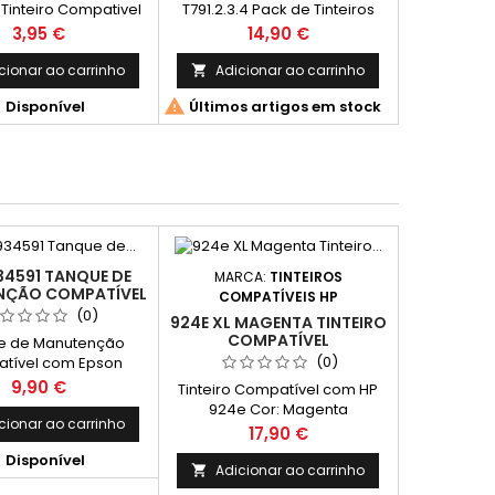
Tinteiro Compativel
T791.2.3.4 Pack de Tinteiros
440, C13T79044010,
Compativeis
Preço
Preço
3,95 €
14,90 €
44010 Capacidade:
35ml
cionar ao carrinho
Adicionar ao carrinho



Disponível
Últimos artigos em stock
34591 TANQUE DE
MARCA:
TINTEIROS
NÇÃO COMPATÍVEL
COMPATÍVEIS HP
(0)
924E XL MAGENTA TINTEIRO
COMPATÍVEL
e de Manutenção
(0)
tível com Epson
C12C934591
Preço
9,90 €
Tinteiro Compatível com HP
924e Cor: Magenta
cionar ao carrinho
Capacidade: 800 Páginas* *
Preço
17,90 €
(Em impressão contínua até

Disponível
5% de cobertura de uma
Adicionar ao carrinho

Folha A4)