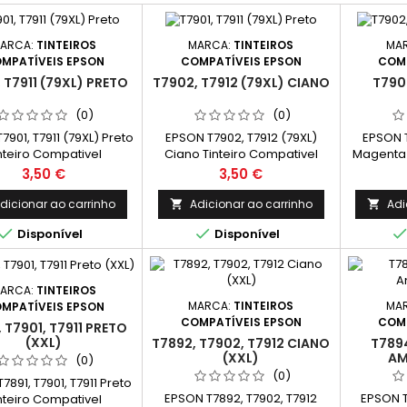
ARCA:
TINTEIROS
MARCA:
TINTEIROS
MA
MPATÍVEIS EPSON
COMPATÍVEIS EPSON
COMP
 T7911 (79XL) PRETO
T7902, T7912 (79XL) CIANO
T790
(0)
(0)
7901, T7911 (79XL) Preto
EPSON T7902, T7912 (79XL)
EPSON T
nteiro Compativel
Ciano Tinteiro Compativel
Magenta 
9014010, C13T79114010
C13T79024010, C13T79124010
C13T790
Preço
Preço
3,50 €
3,50 €
apacidade: 42ml
Capacidade: 19ml
Cap
dicionar ao carrinho
Adicionar ao carrinho
Adi




Disponível
Disponível
ARCA:
TINTEIROS
MARCA:
TINTEIROS
MA
MPATÍVEIS EPSON
COMPATÍVEIS EPSON
COMP
, T7901, T7911 PRETO
(XXL)
T7892, T7902, T7912 CIANO
T7894
(XXL)
AM
(0)
(0)
7891, T7901, T7911 Preto
EPSON T7892, T7902, T7912
EPSON T
nteiro Compativel