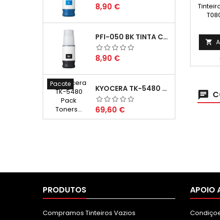
Preço
8,90 €
Tintei
T08
PFI-050 BK TINTA COMPATÍVEL PRETA
A

Preço
8,90 €
Pacote
KYOCERA TK-5480 PACK TONERS COMPATÍVEIS
C
Preço
69,60 €
PRODUTOS
APOIO 
Compramos Tinteiros Vazios
Condiçoe