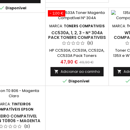
ressão contínua. O

Disponível
dimento real varia
- 2,00 €
eravelmente com base
onteúdo das páginas
pressas e noutros
MARCA:
TONERS COMPATIVEIS
MARCA:
T
factores.)
CC530A, 1, 2, 3 - Nº 304A
W1
PACK TONERS COMPATIVEIS
COMPAT
USA
(0)
IMPRESS
HP CC530A, CC531A, CC532A,
Toner 
CC533A Pack Toners
135X e W
Compativeis HP 304A
HP+ e/
Preço
Preço
47,90 €
49,90 €
série E) 
normal
Médio
Adicionar ao carrinho
Adi



Disponível
ARCA:
TINTEIROS
MPATÍVEIS EPSON
TEIRO COMPATIVEL
N T0806 - MAGENTA
CLARO
(0)