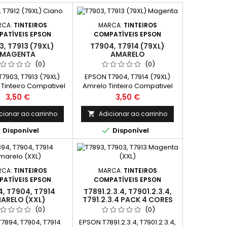
RCA:
TINTEIROS
MARCA:
TINTEIROS
ATÍVEIS EPSON
COMPATÍVEIS EPSON
3, T7913 (79XL)
T7904, T7914 (79XL)
MAGENTA
AMARELO
(0)
(0)
7903, T7913 (79XL)
EPSON T7904, T7914 (79XL)
Tinteiro Compativel
Amrelo Tinteiro Compativel
34010, C13T79134010
C13T79044010, C13T79144010
Preço
Preço
3,50 €
3,50 €
acidade: 19ml
Capacidade: 19ml
cionar ao carrinho
Adicionar ao carrinho



Disponível
Disponível
RCA:
TINTEIROS
MARCA:
TINTEIROS
ATÍVEIS EPSON
COMPATÍVEIS EPSON
, T7904, T7914
T7891.2.3.4, T7901.2.3.4,
ARELO (XXL)
T791.2.3.4 PACK 4 CORES
XXL
(0)
(0)
7894, T7904, T7914
EPSON T7891.2.3.4, T7901.2.3.4,