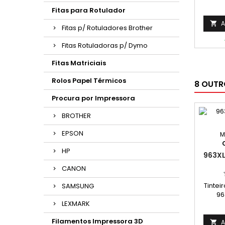
C13T7
Fitas para Rotulador
C13T7
A

Fitas p/ Rotuladores Brother
Fitas Rotuladoras p/ Dymo
Fitas Matriciais
Rolos Papel Térmicos
8 OUTR
Procura por Impressora
BROTHER
EPSON
M
HP
963XL
CANON
Tintei
SAMSUNG
96
LEXMARK
Re
1600 
Filamentos Impressora 3D
base na
A
