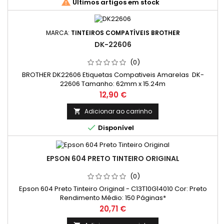

Últimos artigos em stock
MARCA:
TINTEIROS COMPATÍVEIS BROTHER
DK-22606
(0)
BROTHER DK22606 Etiquetas Compativeis Amarelas DK-
22606 Tamanho: 62mm x 15.24m
Preço
12,90 €
Adicionar ao carrinho


Disponível
EPSON 604 PRETO TINTEIRO ORIGINAL
(0)
Epson 604 Preto Tinteiro Original - C13T10G14010 Cor: Preto
Rendimento Médio: 150 Páginas*
Preço
20,71 €