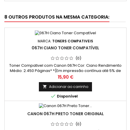
8 OUTROS PRODUTOS NA MESMA CATEGORIA:
MARCA:
TONERS COMPATIVEIS
067H CIANO TONER COMPATÍVEL
(0)
Toner Compativel com Canon 067H Cor: Ciano Rendimento
Médio: 2.450 Páginas* *(Em impressão contínua até 5% de
cobertura de uma Folha A4)
Preço
15,90 €
Adicionar ao carrinho


Disponível
CANON 067H PRETO TONER ORIGINAL
(0)