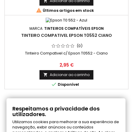
Adicionar ao carrinho


Últimos artigos em stock
MARCA:
TINTEIROS COMPATÍVEIS EPSON
TINTEIRO COMPATIVEL EPSON T0552 CIANO
(0)
Tinteiro Compativel c/ Epson T0552 - Ciano
Preço
2,95 €
Adicionar ao carrinho


Disponível
COMENTÁRIOS (0)
Respeitamos a privacidade dos
utilizadores.
Utilizamos cookies para melhorar a sua experiência de
Seja o primeiro a fazer uma avaliação
navegação, exibir anúncios ou conteúdos