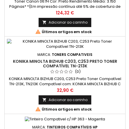
Toner Canon 067H Cor: Preto Rendimento Médio: 3.150
Páginas* *(Em impressão contínua até 5% de cobertura de
uma Folha A4)
Preço
124,32 €
Adicionar ao carrinho


Últimos artigos em stock
MARCA:
TONERS COMPATIVEIS
KONIKA MINOLTA BIZHUB C203, C253 PRETO TONER
COMPATÍVEL TN-213K
(0)
KONIKA MINOLTA BIZHUB C203, C253 Preto Toner Compatível
TN-213K, TN213K Compatível com: KONIKA MINOLTA BIZHUB C
203, C 253
Preço
32,90 €
Adicionar ao carrinho


Últimos artigos em stock
MARCA:
TINTEIROS COMPATÍVEIS HP