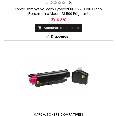
(0)
Toner Compatível com Kyocera TK-5270 Cor: Ciano
Rendimento Médio: 13,500 Páginas*
Preço
39,90 €
Adicionar ao carrinho


Disponível
MARCA:
TONERS COMPATIVEIS