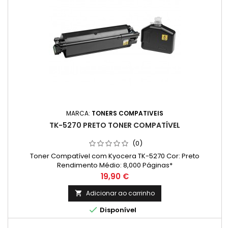
MARCA:
TONERS COMPATIVEIS
TK-5270 PRETO TONER COMPATÍVEL
(0)
Toner Compatível com Kyocera TK-5270 Cor: Preto
Rendimento Médio: 8,000 Páginas*
Preço
19,90 €
Adicionar ao carrinho


Disponível