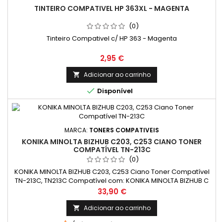
TINTEIRO COMPATIVEL HP 363XL - MAGENTA
(0)
Tinteiro Compativel c/ HP 363 - Magenta
Preço
2,95 €
Adicionar ao carrinho


Disponível
MARCA:
TONERS COMPATIVEIS
KONIKA MINOLTA BIZHUB C203, C253 CIANO TONER
COMPATÍVEL TN-213C
(0)
KONIKA MINOLTA BIZHUB C203, C253 Ciano Toner Compatível
TN-213C, TN213C Compatível com: KONIKA MINOLTA BIZHUB C
203, C 253
Preço
33,90 €
Adicionar ao carrinho
