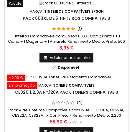
Pacote
MARCA:
TINTEIROS COMPATÍVEIS EPSON
PACK 603XL DE 5 TINTEIROS COMPATIVEIS
(1)
Tinteiros Compatíveis com Epson 603XL Cor: 2 Pretos + 1
Ciano + 1 Magenta + 1 Amarelo Rendimento Médio: Preto: 500
Páginas* Cada Cor: 350 Páginas*
Preço
8,95 €
Adicionar ao carrinho


Disponível
- 2,00 €
Em promoção!
MARCA:
TONERS COMPATIVEIS
CE320,1,2,3A Nº.128A PACK TONERS COMPATIVEIS
(0)
Pack 4 de Tinteiros Compatíveis com 128A - CE320A, CE321A,
CE322A, CE323A 1 X Cor: Preto - Rendimento Médio: 2,200
Páginas* 1 X Cor: Ciano - Rendimento Médio: 1,400 Páginas* 1
Preço
Preço
55,90 €
57,90 €
X Cor: Magenta - Rendimento Médio: 1,400 Páginas* 1 X Cor:
normal
Amarelo - Rendimento Médio: 1,400 Páginas*
Adicionar ao carrinho
