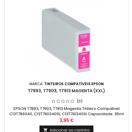
MARCA:
TINTEIROS COMPATÍVEIS EPSON
T7893, T7903, T7913 MAGENTA (XXL)
(0)
EPSON T7893, T7903, T7913 Magenta Tinteiro Compativel
C13T789340, C13T79034010, C13T79134010 Capacidade: 35ml
Preço
3,95 €
Adicionar ao carrinho
