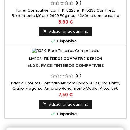
(0)
Toner Compativel com TK-5220 e TK-5230 Cor: Preto
Rendimento Médio: 2600 Páginas* *(Média com base na
norma ISO/IEC 24711 e impressão contínua. O rendimento real
Preço
8,90 €
varia consideravelmente com base no conteúdo das
páginas impressas e noutros factores.)
Adicionar ao carrinho


Disponível
MARCA:
TINTEIROS COMPATÍVEIS EPSON
502XL PACK TINTEIROS COMPATIVEIS
(0)
Pack 4 Tinteiros Compatíveis com Epson 502XL Cor: Preto,
Ciano, Magenta, Amarelo Rendimento Médio: Preto: 550
Páginas* Cada cor: 470 Páginas* *(Média com base na
Preço
7,50 €
norma ISO/IEC 24711 e impressão contínua. O rendimento real
varia consideravelmente com base no conteúdo das
Adicionar ao carrinho

páginas impressas e noutros factores.)

Disponível