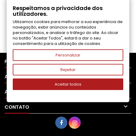
COMENTÁRIOS (0)
Respeitamos a privacidade dos
utilizadores.
Utilizamos cookies para melhorar a sua experiência de
Seja o primeiro a fazer uma avaliação
navegação, exibir anúncios ou conteúdos
personalizados, e analisar o tráfego do site. Ao clicar
no botão "Aceitar Todos", estará a dar o seu
consentimento para a utilização de cookies.
Personalizar

PRODUTOS
Rejeitar

APOIO AO CLIENTE
Aceitar todos

A SUA CONTA

CONTATO