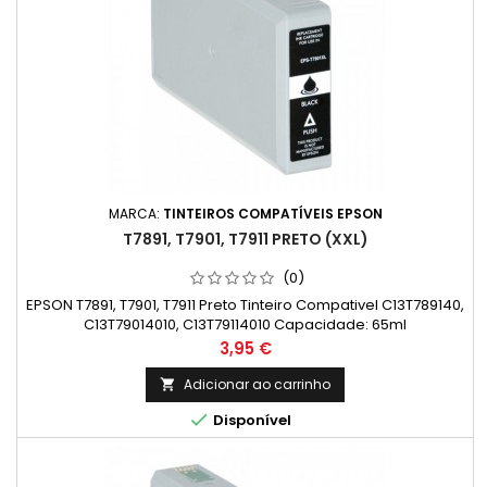
MARCA:
TINTEIROS COMPATÍVEIS EPSON
T7891, T7901, T7911 PRETO (XXL)
(0)
EPSON T7891, T7901, T7911 Preto Tinteiro Compativel C13T789140,
C13T79014010, C13T79114010 Capacidade: 65ml
Preço
3,95 €
Adicionar ao carrinho


Disponível