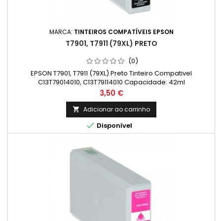
MARCA:
TINTEIROS COMPATÍVEIS EPSON
T7901, T7911 (79XL) PRETO
(0)
EPSON T7901, T7911 (79XL) Preto Tinteiro Compativel
C13T79014010, C13T79114010 Capacidade: 42ml
Preço
3,50 €
Adicionar ao carrinho


Disponível