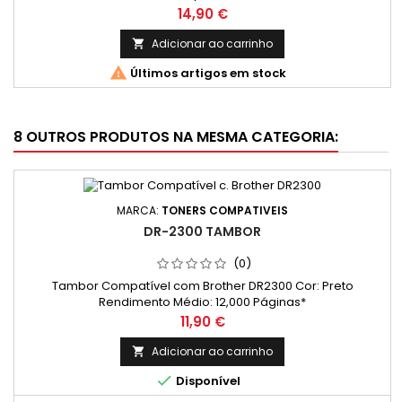
Preço
14,90 €
Adicionar ao carrinho


Últimos artigos em stock
8 OUTROS PRODUTOS NA MESMA CATEGORIA:
MARCA:
TONERS COMPATIVEIS
DR-2300 TAMBOR
(0)
Tambor Compatível com Brother DR2300 Cor: Preto
Rendimento Médio: 12,000 Páginas*
Preço
11,90 €
Adicionar ao carrinho


Disponível