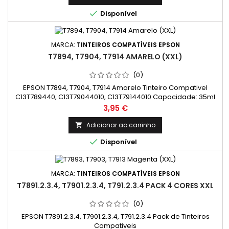

Disponível
MARCA:
TINTEIROS COMPATÍVEIS EPSON
T7894, T7904, T7914 AMARELO (XXL)
(0)
EPSON T7894, T7904, T7914 Amarelo Tinteiro Compativel
C13T789440, C13T79044010, C13T79144010 Capacidade: 35ml
Preço
3,95 €
Adicionar ao carrinho


Disponível
MARCA:
TINTEIROS COMPATÍVEIS EPSON
T7891.2.3.4, T7901.2.3.4, T791.2.3.4 PACK 4 CORES XXL
(0)
EPSON T7891.2.3.4, T7901.2.3.4, T791.2.3.4 Pack de Tinteiros
Compativeis