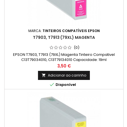
MARCA:
TINTEIROS COMPATÍVEIS EPSON
T7903, T7913 (79XL) MAGENTA
(0)
EPSON T7903, T7913 (79XL) Magenta Tinteiro Compativel
C13T79034010, C13T79134010 Capacidade: 19ml
Preço
3,50 €
Adicionar ao carrinho


Disponível