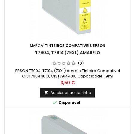
MARCA:
TINTEIROS COMPATÍVEIS EPSON
T7904, T7914 (79XL) AMARELO
(0)
EPSON T7904, T7914 (79XL) Amrelo Tinteiro Compativel
C13T79044010, C13T79144010 Capacidade: 19ml
Preço
3,50 €
Adicionar ao carrinho


Disponível