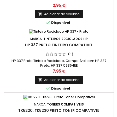
Preço
2,95 €
Adicionar ao carrinho


Disponível
MARCA:
TINTEIROS RECICLADOS HP
HP 337 PRETO TINTEIRO COMPATÍVEL
(0)
HP 337 Preto Tinteiro Reciclado, Compatível com HP 337
Preto, HP 337 C9364EE
Preço
7,95 €
Adicionar ao carrinho


Disponível
MARCA:
TONERS COMPATIVEIS
TK5220, TK5230 PRETO TONER COMPATIVEL