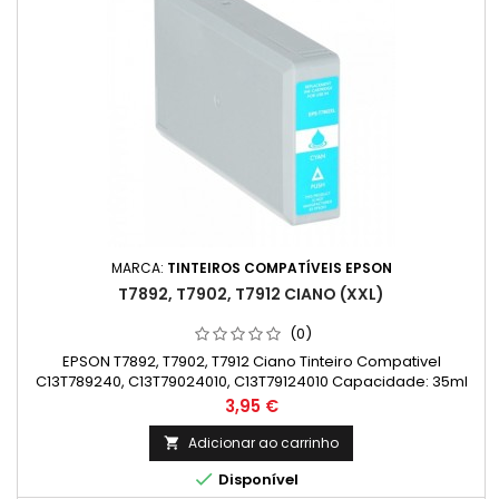
MARCA:
TINTEIROS COMPATÍVEIS EPSON
T7892, T7902, T7912 CIANO (XXL)
(0)
EPSON T7892, T7902, T7912 Ciano Tinteiro Compativel
C13T789240, C13T79024010, C13T79124010 Capacidade: 35ml
Preço
3,95 €
Adicionar ao carrinho


Disponível