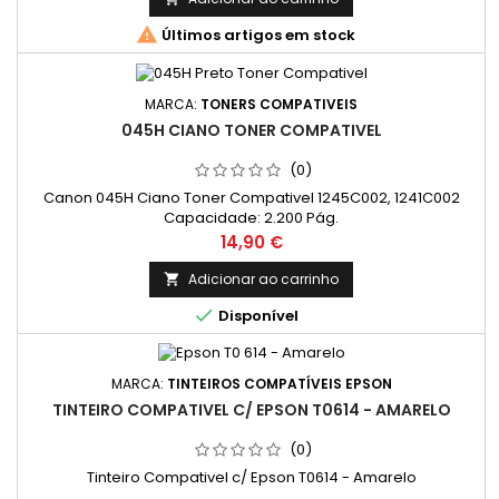

Últimos artigos em stock
MARCA:
TONERS COMPATIVEIS
045H CIANO TONER COMPATIVEL
(0)
Canon 045H Ciano Toner Compativel 1245C002, 1241C002
Capacidade: 2.200 Pág.
Preço
14,90 €
Adicionar ao carrinho


Disponível
MARCA:
TINTEIROS COMPATÍVEIS EPSON
TINTEIRO COMPATIVEL C/ EPSON T0614 - AMARELO
(0)
Tinteiro Compativel c/ Epson T0614 - Amarelo