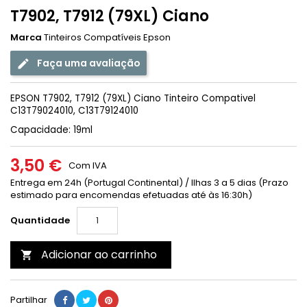
T7902, T7912 (79XL) Ciano
Marca
Tinteiros Compatíveis Epson
Faça uma avaliação
EPSON T7902, T7912 (79XL) Ciano Tinteiro Compativel
C13T79024010, C13T79124010
Capacidade: 19ml
3,50 €
Com IVA
Entrega em 24h (Portugal Continental) / Ilhas 3 a 5 dias (Prazo
estimado para encomendas efetuadas até às 16:30h)
Quantidade
Adicionar ao carrinho

Partilhar