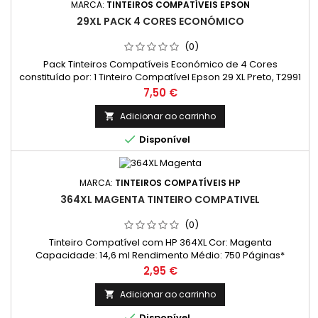
MARCA:
TINTEIROS COMPATÍVEIS EPSON
29XL PACK 4 CORES ECONÓMICO
(0)
Pack Tinteiros Compatíveis Económico de 4 Cores
constituído por: 1 Tinteiro Compatível Epson 29 XL Preto, T2991
/ T2981 - Capacidade: 17 ml 1 Tinteiro Compatível Epson 29 XL
Preço
7,50 €
Ciano, T2992 / T2982 - Capacidade: 13 ml 1 Tinteiro
Compatível Epson 29 XL Magenta, T2993 / T2983 -
Adicionar ao carrinho

Capacidade: 13 ml 1 Tinteiro Compatível Epson 29 XL Amarelo,

Disponível
T2994 / T2984 -...
MARCA:
TINTEIROS COMPATÍVEIS HP
364XL MAGENTA TINTEIRO COMPATIVEL
(0)
Tinteiro Compatível com HP 364XL Cor: Magenta
Capacidade: 14,6 ml Rendimento Médio: 750 Páginas*
Preço
2,95 €
Adicionar ao carrinho


Disponível