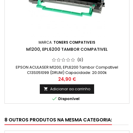
MARCA:
TONERS COMPATIVEIS
M1200, EPL6200 TAMBOR COMPATIVEL
(0)
EPSON ACULASER M1200, EPL6200 Tambor Compativel
C13S051099 (DRUM) Capacidade: 20.000k
Preço
24,90 €
Adicionar ao carrinho


Disponível
8 OUTROS PRODUTOS NA MESMA CATEGORIA: