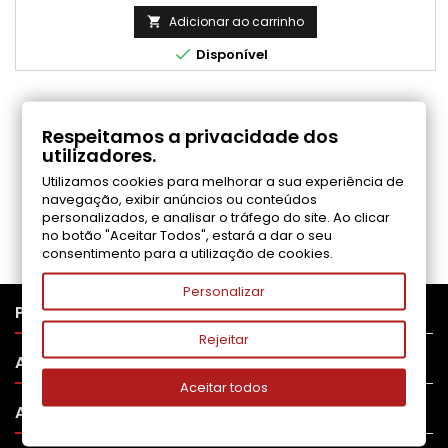
Adicionar ao carrinho


Disponível
COMENTÁRIOS (0)
Respeitamos a privacidade dos
utilizadores.
Utilizamos cookies para melhorar a sua experiência de
Seja o primeiro a fazer uma avaliação
navegação, exibir anúncios ou conteúdos
personalizados, e analisar o tráfego do site. Ao clicar
no botão "Aceitar Todos", estará a dar o seu
consentimento para a utilização de cookies.
Personalizar

PRODUTOS
Rejeitar

APOIO AO CLIENTE
Aceitar todos

A SUA CONTA