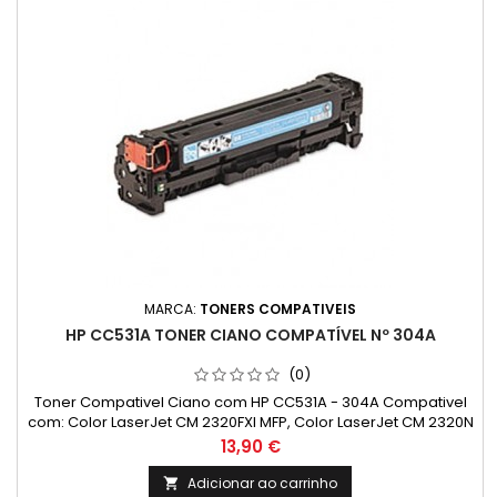
MARCA:
TONERS COMPATIVEIS
HP CC531A TONER CIANO COMPATÍVEL Nº 304A
(0)
Toner Compativel Ciano com HP CC531A - 304A Compativel
com: Color LaserJet CM 2320FXI MFP, Color LaserJet CM 2320N
MFPColor, LaserJet CM 2320NF MFP, Color LaserJet CP
Preço
13,90 €
2020, Color LaserJet CM 2323, Color LaserJet CP 2025, Color
LaserJet CP 2025DN, Color LaserJet CP 2025N, Color LaserJet
Adicionar ao carrinho
