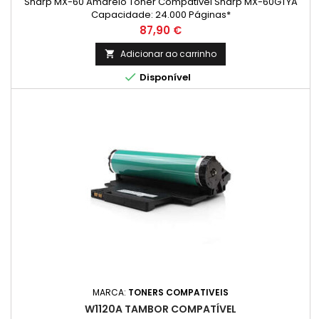
Sharp MX-60 Amarelo Toner Compativel Sharp MX-60GTYA
Capacidade: 24.000 Páginas*
Preço
87,90 €
Adicionar ao carrinho


Disponível
MARCA:
TONERS COMPATIVEIS
W1120A TAMBOR COMPATÍVEL