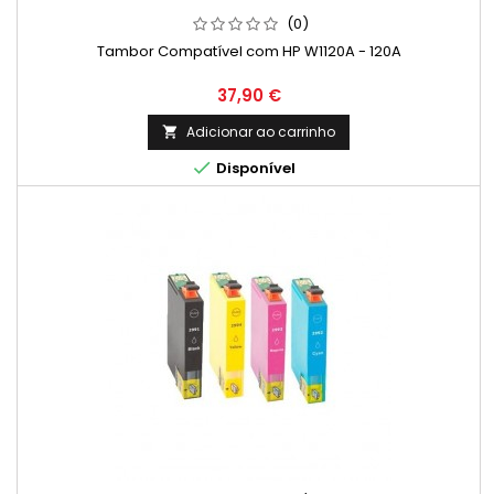
(0)
Tambor Compatível com HP W1120A - 120A
Preço
37,90 €
Adicionar ao carrinho


Disponível