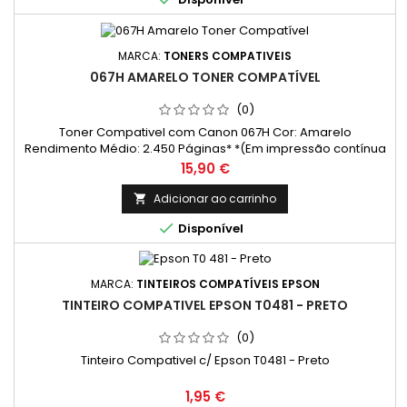
MARCA:
TONERS COMPATIVEIS
067H AMARELO TONER COMPATÍVEL
(0)
Toner Compativel com Canon 067H Cor: Amarelo
Rendimento Médio: 2.450 Páginas* *(Em impressão contínua
até 5% de cobertura de uma Folha A4)
Preço
15,90 €
Adicionar ao carrinho


Disponível
MARCA:
TINTEIROS COMPATÍVEIS EPSON
TINTEIRO COMPATIVEL EPSON T0481 - PRETO
(0)
Tinteiro Compativel c/ Epson T0481 - Preto
Preço
1,95 €