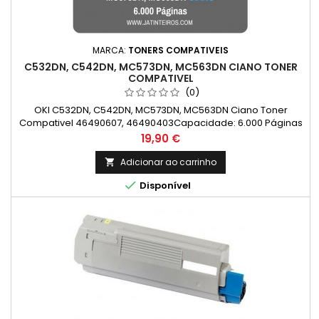
MARCA:
TONERS COMPATIVEIS
C532DN, C542DN, MC573DN, MC563DN CIANO TONER
COMPATIVEL
(0)
OKI C532DN, C542DN, MC573DN, MC563DN Ciano Toner
Compativel 46490607, 46490403Capacidade: 6.000 Páginas
Preço
19,90 €
Adicionar ao carrinho


Disponível