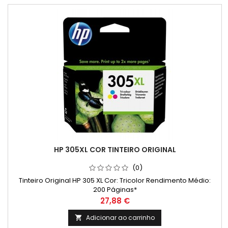
HP 305XL COR TINTEIRO ORIGINAL
(0)
Tinteiro Original HP 305 XL Cor: Tricolor Rendimento Médio:
200 Páginas*
Preço
27,88 €
Adicionar ao carrinho
