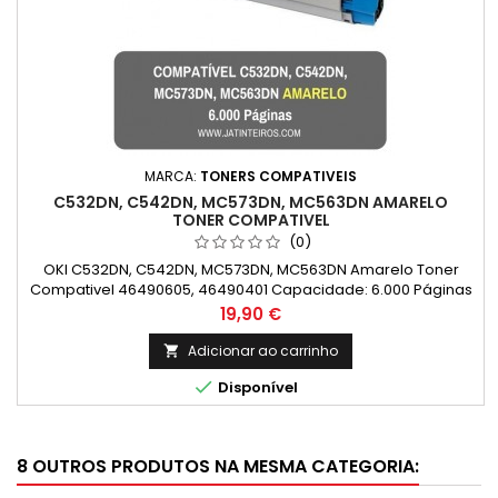
MARCA:
TONERS COMPATIVEIS
C532DN, C542DN, MC573DN, MC563DN AMARELO
TONER COMPATIVEL
(0)
OKI C532DN, C542DN, MC573DN, MC563DN Amarelo Toner
Compativel 46490605, 46490401 Capacidade: 6.000 Páginas
Preço
19,90 €
Adicionar ao carrinho


Disponível
8 OUTROS PRODUTOS NA MESMA CATEGORIA: