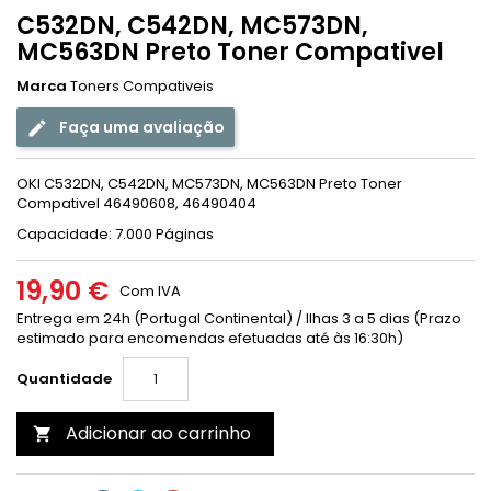
C532DN, C542DN, MC573DN,
MC563DN Preto Toner Compativel
Marca
Toners Compativeis
Faça uma avaliação
OKI C532DN, C542DN, MC573DN, MC563DN Preto Toner
Compativel 46490608, 46490404
Capacidade: 7.000 Páginas
19,90 €
Com IVA
Entrega em 24h (Portugal Continental) / Ilhas 3 a 5 dias (Prazo
estimado para encomendas efetuadas até às 16:30h)
Quantidade
Adicionar ao carrinho
