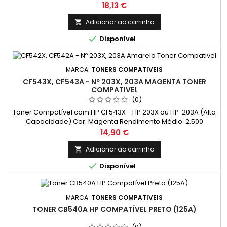
Preço
18,13 €
Adicionar ao carrinho


Disponível
MARCA:
TONERS COMPATIVEIS
CF543X, CF543A - Nº 203X, 203A MAGENTA TONER
COMPATIVEL
(0)
Toner Compatível com HP CF543X - HP 203X ou HP 203A (Alta
Capacidade) Cor: Magenta Rendimento Médio: 2,500
Páginas*
Preço
14,90 €
Adicionar ao carrinho


Disponível
MARCA:
TONERS COMPATIVEIS
TONER CB540A HP COMPATÍVEL PRETO (125A)