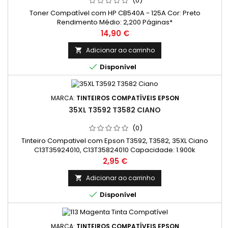
(0)
Toner Compatível com HP CB540A - 125A Cor: Preto
Rendimento Médio: 2,200 Páginas*
Preço
14,90 €
Adicionar ao carrinho


Disponível
MARCA:
TINTEIROS COMPATÍVEIS EPSON
35XL T3592 T3582 CIANO
(0)
Tinteiro Compativel com Epson T3592, T3582, 35XL Ciano
C13T35924010, C13T35824010 Capacidade: 1.900k
Preço
2,95 €
Adicionar ao carrinho


Disponível
MARCA:
TINTEIROS COMPATÍVEIS EPSON