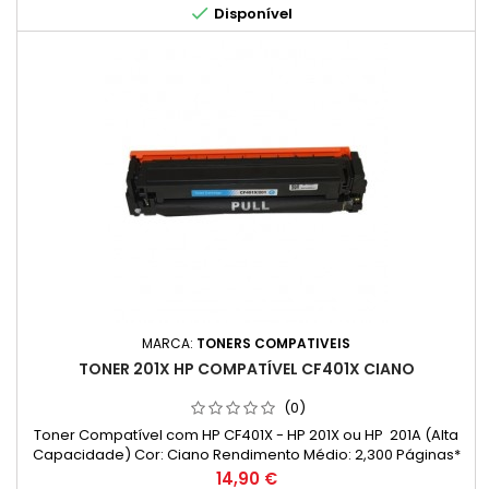

Disponível
MARCA:
TONERS COMPATIVEIS
TONER 201X HP COMPATÍVEL CF401X CIANO
(0)
Toner Compatível com HP CF401X - HP 201X ou HP 201A (Alta
Capacidade) Cor: Ciano Rendimento Médio: 2,300 Páginas*
Preço
14,90 €