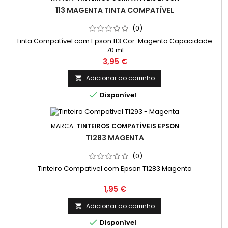
113 MAGENTA TINTA COMPATÍVEL
(0)
Tinta Compatível com Epson 113 Cor: Magenta Capacidade:
70 ml
Preço
3,95 €
Adicionar ao carrinho


Disponível
MARCA:
TINTEIROS COMPATÍVEIS EPSON
T1283 MAGENTA
(0)
Tinteiro Compativel com Epson T1283 Magenta
Preço
1,95 €
Adicionar ao carrinho


Disponível