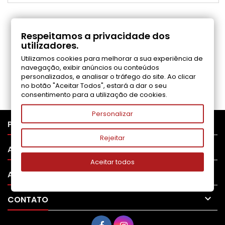
COMENTÁRIOS (0)
Respeitamos a privacidade dos
utilizadores.
Utilizamos cookies para melhorar a sua experiência de
Seja o primeiro a fazer uma avaliação
navegação, exibir anúncios ou conteúdos
personalizados, e analisar o tráfego do site. Ao clicar
no botão "Aceitar Todos", estará a dar o seu
consentimento para a utilização de cookies.
Personalizar

PRODUTOS
Rejeitar

APOIO AO CLIENTE
Aceitar todos

A SUA CONTA

CONTATO