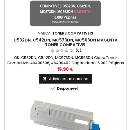
MARCA:
TONERS COMPATIVEIS
C532DN, C542DN, MC573DN, MC563DN MAGENTA
TONER COMPATIVEL
(0)
OKI C532DN, C542DN, MC573DN, MC563DN Ciano Toner
Compativel 46490606, 46490402 Capacidade: 6.000 Páginas
Preço
19,90 €
Adicionar ao carrinho


Disponível