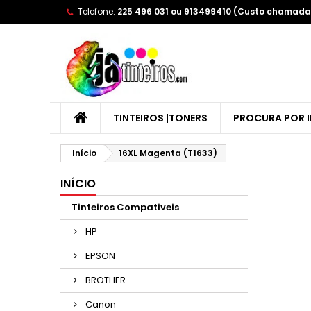
Telefone:
225 496 031 ou 913499410 (Custo chamada 
A
(
E
Yo
((l
TINTEIROS |TONERS
PROCURA POR 
Início
16XL Magenta (T1633)
INÍCIO
Tinteiros Compativeis
HP
EPSON
BROTHER
Canon