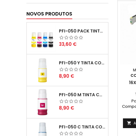
NOVOS PRODUTOS
PFI-050 PACK TINTAS COMPATIVEIS
Preço
33,60 €
PFI-050 Y TINTA COMPATÍVEL AMARELO
M
Preço
CO
8,90 €
16
PFI-050 M TINTA COMPATÍVEL MAGENTA
Pa
Compat
Preço
8,90 €
consti
Compatí
T1631
A

PFI-050 C TINTA COMPATÍVEL CIANO
Tintei