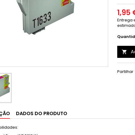
1,95 
Entrega e
estimado
Quanti
A

Partilhar
IÇÃO
DADOS DO PRODUTO
ilidades: