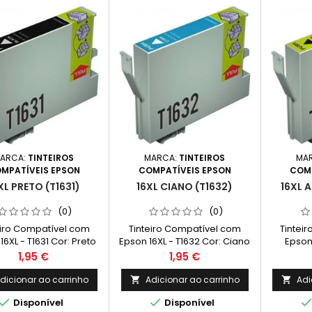
ARCA:
TINTEIROS
MARCA:
TINTEIROS
MA
MPATÍVEIS EPSON
COMPATÍVEIS EPSON
COMP
XL PRETO (T1631)
16XL CIANO (T1632)
16XL 
(0)
(0)
eiro Compatível com
Tinteiro Compatível com
Tintei
16XL - T1631 Cor: Preto
Epson 16XL - T1632 Cor: Ciano
Epson 
apacidade: 17 ml
Capacidade: 11,6 ml
Amarelo 
Preço
Preço
1,95 €
1,95 €
dicionar ao carrinho
Adicionar ao carrinho
Adi




Disponível
Disponível