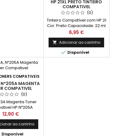
HP 21XL PRETO TINTEIRO
XL em preto e 1 de
COMPATIVEL
P 933 XL em ciano,...
(0)
Tinteiro Compatível com HP 21
Cor: Preto Capacidade: 22 ml
Rendimento Médio: 475
Preço
6,95 €
Páginas*
Adicionar ao carrinho


Disponível
ONERS COMPATIVEIS
 Nº205A MAGENTA
R COMPATIVEL
(0)
33A Magenta Toner
tivel HP Nº205A
idade: 900 Pág.
Preço
12,90 €
cionar ao carrinho

Disponível