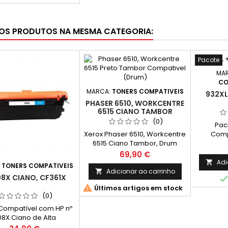
apacidade: 11,6 ml2
ros Compatíveis Epson
L Magenta, T1633 -
OS PRODUTOS NA MESMA CATEGORIA:
ade: 11,6 ml2 Tinteiros
atíveis Epson 16XL
, T1634 - Capacidade:
11,6 ml
Pacote
MA
CO
MARCA:
TONERS COMPATIVEIS
932XL
PHASER 6510, WORKCENTRE
6515 CIANO TAMBOR
COMPATIVEL (DRUM)
(0)
Pack
Xerox Phaser 6510, Workcentre
Comp
6515 Ciano Tambor, Drum
constit
Compativel 108R01417
Compatí
Preço
69,90 €
Capacidade: 48.000 Pág.
Preto
Adi

:
TONERS COMPATIVEIS
Compatí
Adicionar ao carrinho

8X CIANO, CF361X
Ciano

Últimos artigos em stock
Compatí
(0)
Magenta
Compatí
Compatível com HP nº
Amarel
08X Ciano de Alta
inclui 2 
pacidade CF361X