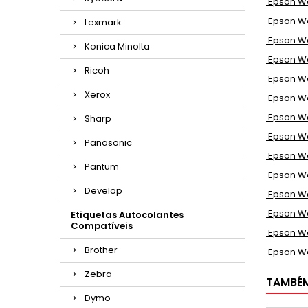
Epson Wo
Epson Wo
Lexmark
Epson Wo
Konica Minolta
Epson Wo
Ricoh
Epson Wo
Xerox
Epson Wo
Epson Wo
Sharp
Epson Wo
Panasonic
Epson Wo
Pantum
Epson Wo
Develop
Epson Wo
Epson Wo
Etiquetas Autocolantes
Compatíveis
Epson Wo
Brother
Epson Wo
Zebra
TAMBÉ
Dymo