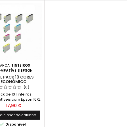
ARCA:
TINTEIROS
MPATÍVEIS EPSON
XL PACK 10 CORES
ECONÓMICO
(0)
ck de 10 Tinteiros
íveis com Epson 16XL
tuído por: 4 Tinteiros
Preço
17,90 €
veis Epson 16XL Preto,
 - Capacidade: 17 ml2
dicionar ao carrinho
ros Compatíveis Epson

Disponível
16XL Ciano, T1632