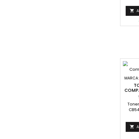
Capaci
A

MARCA
T
COMPA
Toner
CB54
Rend
A
