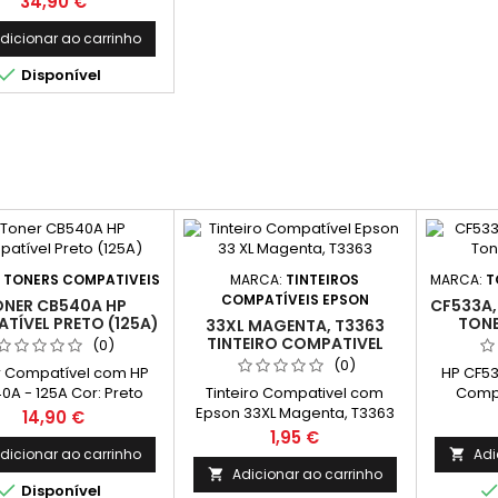
Preço
34,90 €
HP 932 
dade: 9.500 páginas.
cada cor H
dicionar ao carrinho

Disponível
:
TONERS COMPATIVEIS
MARCA:
TINTEIROS
MARCA:
T
COMPATÍVEIS EPSON
ONER CB540A HP
CF533A,
TÍVEL PRETO (125A)
TONE
33XL MAGENTA, T3363
TINTEIRO COMPATIVEL
(0)
(0)
 Compatível com HP
HP CF5
0A - 125A Cor: Preto
Tinteiro Compativel com
Compa
imento Médio: 2,200
Epson 33XL Magenta, T3363
Capac
Preço
14,90 €
Páginas*
Alta Capacidade Compatível
Preço
1,95 €
com Epson Expression
dicionar ao carrinho
Adi

Premium XP-530, XP-630, XP-
Adicionar ao carrinho


Disponível
635, XP-830