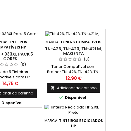
RCA:
TINTEIROS
MARCA:
TONERS COMPATIVEIS
MPATÍVEIS HP
TN-426, TN-423, TN-421 M,
MAGENTA
 + 933XL PACK 5
CORES
(0)
(0)
Toner Compatível com
 de 5 Tinteiros
Brother TN-426, TN-423, TN-
atíveis com HP
421 M Magenta de Alta
Preço
12,90 €
uído por: 2 Tinteiro
Capacidade Capacidade:
Preço
14,75 €
vel c/ HP 932 XL -
4.000k
Adicionar ao carrinho

 - 40ml 1 Tinteiro
cionar ao carrinho

Disponível
vel c/ HP 933 XL -

Disponível
 - 14ml 1 Tinteiro
vel c/ HP 933 XL -
 - 14ml 1 Tinteiro
vel c/ HP 933 XL -
MARCA:
TINTEIROS RECICLADOS
o - 14ml Este pack
HP
tinteiros compatíveis