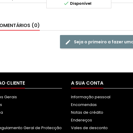

Disponível
OMENTÁRIOS (0)
Seja o primeiro a fazer um
AO CLIENTE
A SUA CONTA
s Gerais
Informação pessoal
s
Encomendas
sa
Notas de crédito
Endereços
egulamento Geral de Protecção
Vales de desconto