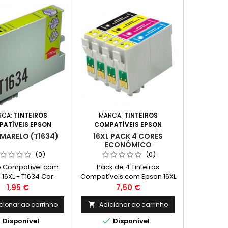
RCA:
TINTEIROS
MARCA:
TINTEIROS
ATÍVEIS EPSON
COMPATÍVEIS EPSON
AMARELO (T1634)
16XL PACK 4 CORES
ECONÓMICO
(0)
(0)
ro Compatível com
Pack de 4 Tinteiros
16XL - T1634 Cor:
Compatíveis com Epson 16XL
Capacidade: 11,6 ml
constituído por: 1 Tinteiros
Preço
Preço
1,95 €
7,50 €
Compatíveis Epson 16XL Preto,
T1631 - Capacidade: 17 ml 1
cionar ao carrinho
Adicionar ao carrinho

Tinteiros Compatíveis Epson


Disponível
Disponível
16XL Ciano, T1632