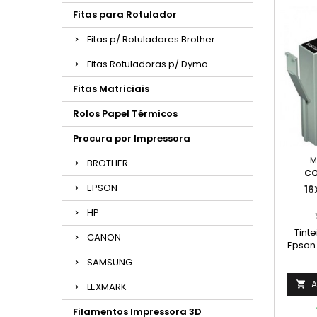
Fitas para Rotulador
Fitas p/ Rotuladores Brother
Fitas Rotuladoras p/ Dymo
Fitas Matriciais
Rolos Papel Térmicos
Procura por Impressora
M
BROTHER
CO
EPSON
16
HP
Tint
CANON
Epson 
C
SAMSUNG
A

LEXMARK
Filamentos Impressora 3D