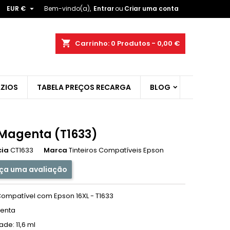

EUR €
Bem-vindo(a),
Entrar
ou
Criar uma conta
×
×
×
shopping_cart
Carrinho:
0
Produtos - 0,00 €
ist
ZIOS
TABELA PREÇOS RECARGA
BLOG
)
)
 Magenta (T1633)
cia
CT1633
Marca
Tinteiros Compatíveis Epson
ça uma avaliação
 Compatível com Epson 16XL - T1633
genta
de: 11,6 ml