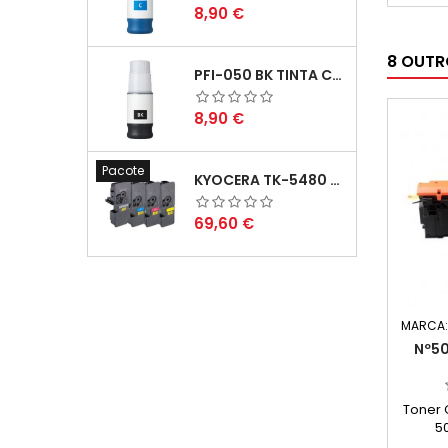
- C
Preço
8,90 €
Tintei
16X
8 OUTR
Capacid
PFI-050 BK TINTA COMPATÍVEL PRETA
Comp
Amarelo
Preço
8,90 €
Pacote
KYOCERA TK-5480 PACK TONERS COMPATÍVEIS
Preço
69,60 €
MARCA
Nº50
Toner 
5
Ca