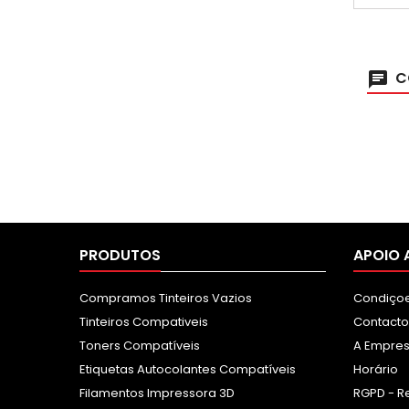
C
PRODUTOS
APOIO 
Compramos Tinteiros Vazios
Condiçoe
Tinteiros Compativeis
Contacto
Toners Compatíveis
A Empre
Etiquetas Autocolantes Compatíveis
Horário
Filamentos Impressora 3D
RGPD - R