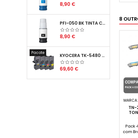
- C
Preço
8,90 €
Tintei
16X
8 OUTR
Capacid
PFI-050 BK TINTA COMPATÍVEL PRETA
Comp
Amarelo
Preço
8,90 €
Pacote
KYOCERA TK-5480 PACK TONERS COMPATÍVEIS
Preço
69,60 €
MARCA
TN-
TON
Pack 
com Br
Alta Ca