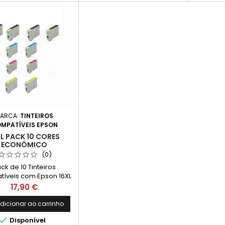
ARCA:
TINTEIROS
MPATÍVEIS EPSON
XL PACK 10 CORES
ECONÓMICO
(0)
ck de 10 Tinteiros
íveis com Epson 16XL
tuído por: 4 Tinteiros
Preço
17,90 €
veis Epson 16XL Preto,
 - Capacidade: 17 ml2
dicionar ao carrinho
ros Compatíveis Epson

Disponível
16XL Ciano, T1632