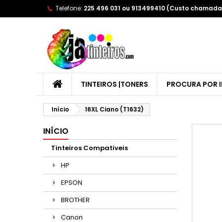
Telefone:
225 496 031 ou 913499410 (Custo chamada 
A
(
E
Yo
((l
TINTEIROS |TONERS
PROCURA POR 
Início
16XL Ciano (T1632)
INÍCIO
Tinteiros Compativeis
HP
EPSON
BROTHER
Canon