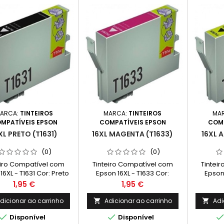
ARCA:
TINTEIROS
MARCA:
TINTEIROS
MA
MPATÍVEIS EPSON
COMPATÍVEIS EPSON
COMP
XL PRETO (T1631)
16XL MAGENTA (T1633)
16XL 
(0)
(0)
eiro Compatível com
Tinteiro Compatível com
Tintei
16XL - T1631 Cor: Preto
Epson 16XL - T1633 Cor:
Epson 
apacidade: 17 ml
Magenta Capacidade: 11,6 ml
Amarelo 
Preço
Preço
1,95 €
1,95 €
dicionar ao carrinho
Adicionar ao carrinho
Adi




Disponível
Disponível