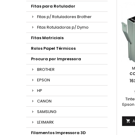
Fitas para Rotulador
Fitas p/ Rotuladores Brother
Fitas Rotuladoras p/ Dymo
Fitas Matriciais
Rolos Papel Térmicos
Procura por Impressora
M
BROTHER
CO
EPSON
16
HP
Tint
CANON
Epson 
C
SAMSUNG
A

LEXMARK
Filamentos Impressora 3D