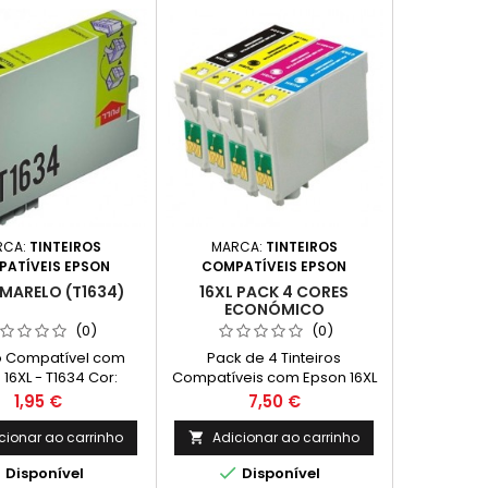
RCA:
TINTEIROS
MARCA:
TINTEIROS
ATÍVEIS EPSON
COMPATÍVEIS EPSON
AMARELO (T1634)
16XL PACK 4 CORES
ECONÓMICO
(0)
(0)
ro Compatível com
Pack de 4 Tinteiros
16XL - T1634 Cor:
Compatíveis com Epson 16XL
Capacidade: 11,6 ml
constituído por: 1 Tinteiros
Preço
Preço
1,95 €
7,50 €
Compatíveis Epson 16XL Preto,
T1631 - Capacidade: 17 ml 1
cionar ao carrinho
Adicionar ao carrinho

Tinteiros Compatíveis Epson


Disponível
Disponível
16XL Ciano, T1632