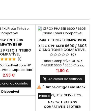
RCA:
TINTEIROS
MARCA:
TONERS COMPATIVEIS
MPATÍVEIS HP
XEROX PHASER 6600 / 6605
CIANO TONER COMPATÍVEL
L PRETO TINTEIRO
OMPATÍVEL
(0)
(1)
Toner Compatível XEROX
 Compatível com HP
PHASER 6600 / 6605 Ciano,
: Preto Capacidade:
Toner Ciano Compatível com
Preço
11,90 €
endimento Médio: 550
XEROX 106R02229 de Alta
Preço
2,95 €
Páginas*
Capacidade Compatível
Adicionar ao carrinho

com: Phaser
cionar ao carrinho

Últimos artigos em stock
6600, WorkCentre 6605

Disponível
Pacote
MARCA:
TINTEIROS
COMPATÍVEIS BROTHER