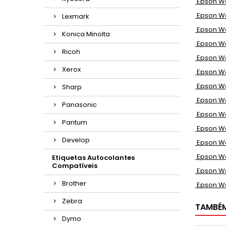
Epson Wo
Epson Wo
Lexmark
Epson Wo
Konica Minolta
Epson Wo
Ricoh
Epson Wo
Xerox
Epson Wo
Epson Wo
Sharp
Epson Wo
Panasonic
Epson Wo
Pantum
Epson Wo
Develop
Epson Wo
Epson Wo
Etiquetas Autocolantes
Compatíveis
Epson Wo
Brother
Epson Wo
Zebra
TAMBÉ
Dymo