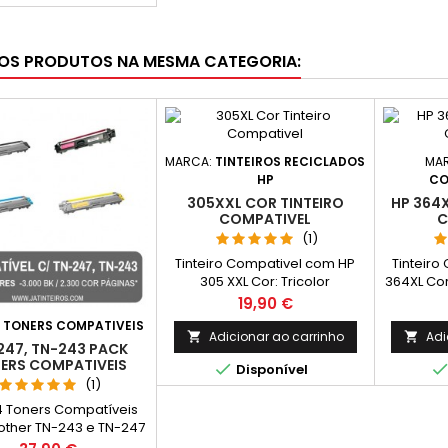
apacidade: 11,6 ml2
ros Compatíveis Epson
L Magenta, T1633 -
OS PRODUTOS NA MESMA CATEGORIA:
ade: 11,6 ml2 Tinteiros
atíveis Epson 16XL
, T1634 - Capacidade:
11,6 ml
MARCA:
TINTEIROS RECICLADOS
MA
HP
CO
305XXL COR TINTEIRO
HP 364X
COMPATIVEL
C
(1)
Tinteiro Compativel com HP
Tinteiro
305 XXL Cor: Tricolor
364XL Cor
Rendimento Médio: 450
18,6 ml R
Preço
19,90 €
Páginas* *(Média com base
:
TONERS COMPATIVEIS
na norma ISO/IEC 24711 e
Adicionar ao carrinho
Adi


247, TN-243 PACK
impressão contínua. O
ERS COMPATIVEIS

Disponível
rendimento real varia
(1)
consideravelmente com base
no conteúdo das páginas
4 Toners Compatíveis
impressas e noutros
other TN-243 e TN-247
factores.)
pacidade Cor: 1 Preto, 1