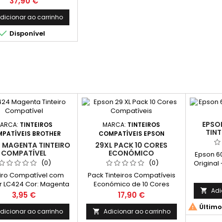
Preço
37,90 €
 1 Magenta, 1 Amarelo
imento Médio: 3.000
dicionar ao carrinho
inas* / Preto 2.300

Disponível
Páginas* / Cor
EPSO
ARCA:
TINTEIROS
MARCA:
TINTEIROS
TINT
PATÍVEIS BROTHER
COMPATÍVEIS EPSON
 MAGENTA TINTEIRO
29XL PACK 10 CORES
COMPATÍVEL
ECONÓMICO
Epson 6
(0)
(0)
Original
Amar
eiro Compatível com
Pack Tinteiros Compatíveis
Médi
r LC424 Cor: Magenta
Económico de 10 Cores
Adi

dimento Médio: 750
constituído por: 4 Tinteiro
Preço
Preço
3,95 €
17,90 €
s* *Rendimento médio
Compatível Epson 29 XL Preto,

Último
inas: (Média com base
T2991 / T2981 - Capacidade: 17
dicionar ao carrinho
Adicionar ao carrinho

orma ISO/IEC 24711 e
ml 2 Tinteiro Compatível