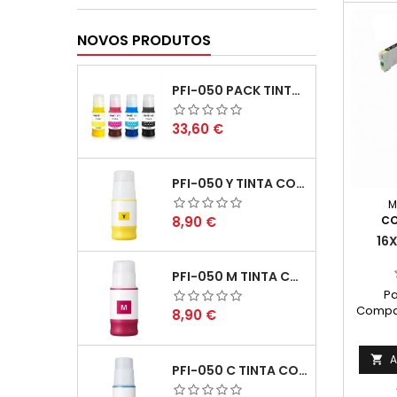
NOVOS PRODUTOS
PFI-050 PACK TINTAS COMPATIVEIS
Preço
33,60 €
PFI-050 Y TINTA COMPATÍVEL AMARELO
M
Preço
CO
8,90 €
16
PFI-050 M TINTA COMPATÍVEL MAGENTA
Pa
Compat
Preço
8,90 €
consti
Compatí
T1631
A

PFI-050 C TINTA COMPATÍVEL CIANO
Tintei