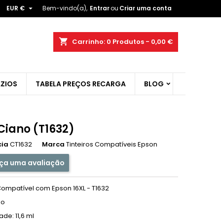

EUR €
Bem-vindo(a),
Entrar
ou
Criar uma conta
×
×
×
shopping_cart
Carrinho:
0
Produtos - 0,00 €
ist
ZIOS
TABELA PREÇOS RECARGA
BLOG
)
)
Ciano (T1632)
cia
CT1632
Marca
Tinteiros Compatíveis Epson
ça uma avaliação
 Compatível com Epson 16XL - T1632
no
de: 11,6 ml