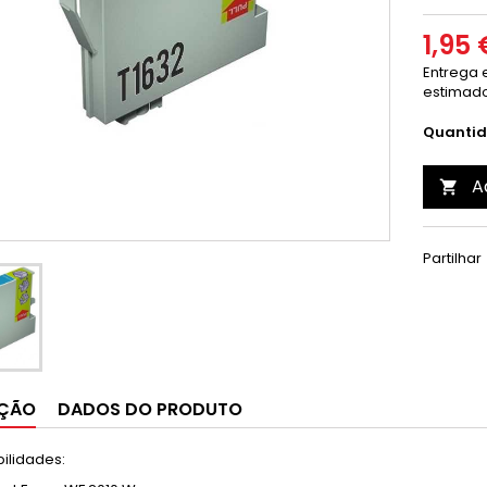
1,95 
Entrega e
estimado
Quanti
A

Partilhar
IÇÃO
DADOS DO PRODUTO
ilidades: