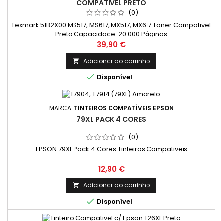
COMPATIVEL PRETO
(0)
Lexmark 51B2X00 MS517, MS617, MX517, MX617 Toner Compativel
Preto Capacidade: 20.000 Páginas
Preço
39,90 €
Adicionar ao carrinho


Disponível
MARCA:
TINTEIROS COMPATÍVEIS EPSON
79XL PACK 4 CORES
(0)
EPSON 79XL Pack 4 Cores Tinteiros Compativeis
Preço
12,90 €
Adicionar ao carrinho


Disponível