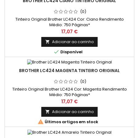
BROTHER LC424 CIANO TINTEIRO ORIGINAL
(0)
Tinteiro Original Brother LC424 Cor: Ciano Rendimento
Médio: 750 Páginas*
Preço
17,07 €
Adicionar ao carrinho


Disponível
BROTHER LC424 MAGENTA TINTEIRO ORIGINAL
(0)
Tinteiro Original Brother LC424 Cor: Magenta Rendimento
Médio: 750 Páginas*
Preço
17,07 €
Adicionar ao carrinho


Últimos artigos em stock