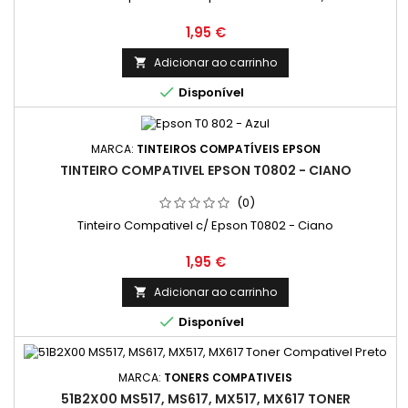
Preço
1,95 €
Adicionar ao carrinho


Disponível
MARCA:
TINTEIROS COMPATÍVEIS EPSON
TINTEIRO COMPATIVEL EPSON T0802 - CIANO
(0)
Tinteiro Compativel c/ Epson T0802 - Ciano
Preço
1,95 €
Adicionar ao carrinho


Disponível
MARCA:
TONERS COMPATIVEIS
51B2X00 MS517, MS617, MX517, MX617 TONER