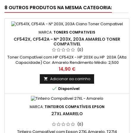
8 OUTROS PRODUTOS NA MESMA CATEGORIA:
MARCA:
TONERS COMPATIVEIS
CF542X, CF542A - Nº 203X, 203A AMARELO TONER
COMPATIVEL
(0)
Toner Compatível com HP CF542X - HP 203X ou HP 203A (Alta
Capacidade) Cor: Amarelo Rendimento Médio: 2,500
Páginas*
Preço
14,90 €
Adicionar ao carrinho


Disponível
MARCA:
TINTEIROS COMPATÍVEIS EPSON
27XL AMARELO
(0)
Tinteiro Compatível com Epson 27XL Amarelo, T2714