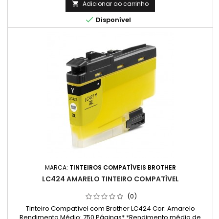
consideravelmente com base no conteúdo das páginas
Adicionar ao carrinho

impressas e noutros factores.)

Disponível
MARCA:
TINTEIROS COMPATÍVEIS BROTHER
LC424 AMARELO TINTEIRO COMPATÍVEL
(0)
Tinteiro Compatível com Brother LC424 Cor: Amarelo
Rendimento Médio: 750 Páginas* *Rendimento médio de