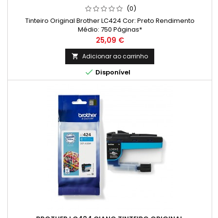
(0)
Tinteiro Original Brother LC424 Cor: Preto Rendimento
Médio: 750 Páginas*
Preço
25,09 €
Adicionar ao carrinho


Disponível