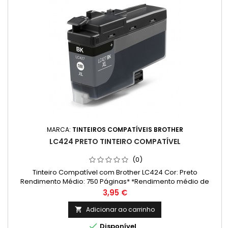
MARCA:
TINTEIROS COMPATÍVEIS BROTHER
LC424 PRETO TINTEIRO COMPATÍVEL
(0)
Tinteiro Compatível com Brother LC424 Cor: Preto
Rendimento Médio: 750 Páginas* *Rendimento médio de
páginas: (Média com base na norma ISO/IEC 24711 e
Preço
3,95 €
impressão contínua. O rendimento real varia
consideravelmente com base no conteúdo das páginas
Adicionar ao carrinho

impressas e noutros factores.)

Disponível