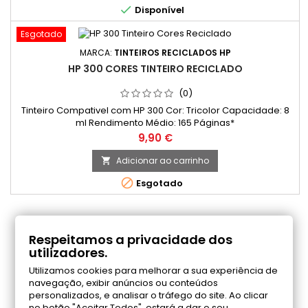

Disponível
Esgotado
MARCA:
TINTEIROS RECICLADOS HP
HP 300 CORES TINTEIRO RECICLADO
(0)
Tinteiro Compativel com HP 300 Cor: Tricolor Capacidade: 8
ml Rendimento Médio: 165 Páginas*
Preço
9,90 €
Adicionar ao carrinho


Esgotado
COMENTÁRIOS (0)
Respeitamos a privacidade dos
utilizadores.
Utilizamos cookies para melhorar a sua experiência de
Seja o primeiro a fazer uma avaliação
navegação, exibir anúncios ou conteúdos
personalizados, e analisar o tráfego do site. Ao clicar
no botão "Aceitar Todos", estará a dar o seu