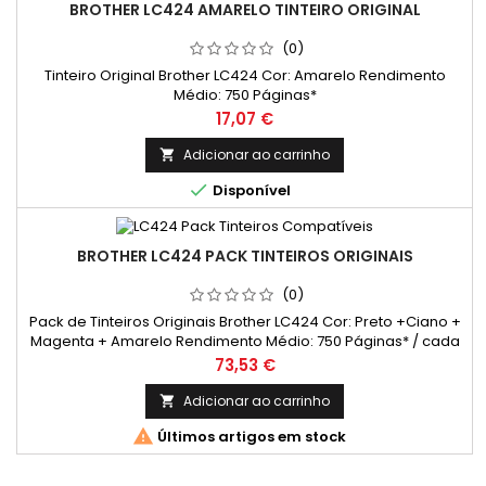
BROTHER LC424 AMARELO TINTEIRO ORIGINAL
(0)
Tinteiro Original Brother LC424 Cor: Amarelo Rendimento
Médio: 750 Páginas*
Preço
17,07 €
Adicionar ao carrinho


Disponível
BROTHER LC424 PACK TINTEIROS ORIGINAIS
(0)
Pack de Tinteiros Originais Brother LC424 Cor: Preto +Ciano +
Magenta + Amarelo Rendimento Médio: 750 Páginas* / cada
cor
Preço
73,53 €
Adicionar ao carrinho


Últimos artigos em stock