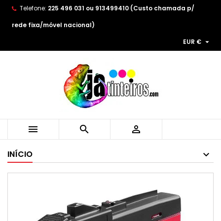
Telefone:
225 496 031 ou 913499410 (Custo chamada p/
×
×
×
As minhas listas de desejos
((title))
Entrar
rede fixa/móvel nacional)

EUR €
You need to be logged in to save products in your
((label))
wishlist.
add_circle_outline
Create new list
((cancelText))
((loginText))
((cancelText))
((createText))



INÍCIO