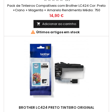
Pack de Tinteiros Compatíveis com Brother LC424 Cor: Preto
+Ciano + Magenta + Amarelo Rendimento Médio: 750
Páginas* / cada cor *Rendimento médio de páginas: (Média
Preço
14,90 €
com base na norma ISO/IEC 24711 e impressão contínua. O
rendimento real varia consideravelmente com base no
Adicionar ao carrinho

conteúdo das páginas impressas e noutros factores.)

Últimos artigos em stock
BROTHER LC424 PRETO TINTEIRO ORIGINAL