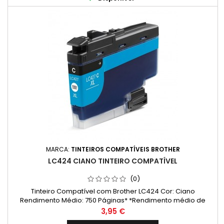
MARCA:
TINTEIROS COMPATÍVEIS BROTHER
LC424 CIANO TINTEIRO COMPATÍVEL
(0)
Tinteiro Compatível com Brother LC424 Cor: Ciano
Rendimento Médio: 750 Páginas* *Rendimento médio de
páginas: (Média com base na norma ISO/IEC 24711 e
Preço
3,95 €
impressão contínua. O rendimento real varia