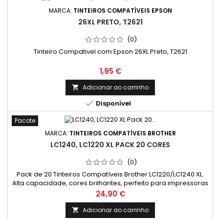
MARCA:
TINTEIROS COMPATÍVEIS EPSON
26XL PRETO, T2621
(0)
Tinteiro Compativel com Epson 26XL Preto, T2621
Preço
1,95 €
Adicionar ao carrinho


Disponível
Pacote
MARCA:
TINTEIROS COMPATÍVEIS BROTHER
LC1240, LC1220 XL PACK 20 CORES
(0)
Pack de 20 Tinteiros Compatíveis Brother LC1220/LC1240 XL.
Alta capacidade, cores brilhantes, perfeito para impressoras
Brother.
Preço
24,90 €
Adicionar ao carrinho
