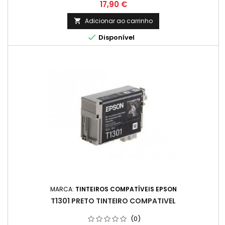
Preço
17,90 €
Adicionar ao carrinho


Disponível
MARCA:
TINTEIROS COMPATÍVEIS EPSON
T1301 PRETO TINTEIRO COMPATIVEL
(0)