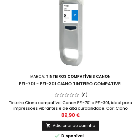
MARCA:
TINTEIROS COMPATÍVEIS CANON
PFI-701 - PFI-301 CIANO TINTEIRO COMPATIVEL
(0)
Tinteiro Ciano compatível Canon PFI-701 e PFI-301, ideal para
impressões vibrantes e de alta durabilidade. Cor: Ciano
Capacidade: 700ml
Preço
89,90 €
Adicionar ao carrinho


Disponível