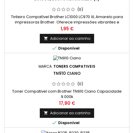
(0)
Tinteiro Compatível Brother LC1000 LC970 XL Amarelo para
impressoras Brother. Oferece impressões vibrantes e
duráveis com excelente custo-benefício. Compatível com
Preço
1,95 €
diversos modelos DCP e MFC. Disponível na Jatinteiros.com.
Adicionar ao carrinho


Disponível
MARCA:
TONERS COMPATIVEIS
TN910 CIANO
(0)
Toner Compativel com Brother TN910 Ciano Capacidade
9.000k
Preço
17,90 €
Adicionar ao carrinho


Disponível