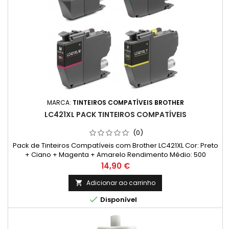
MARCA:
TINTEIROS COMPATÍVEIS BROTHER
LC421XL PACK TINTEIROS COMPATÍVEIS
(0)
Pack de Tinteiros Compatíveis com Brother LC421XL Cor: Preto
+ Ciano + Magenta + Amarelo Rendimento Médio: 500
Páginas* / cada cor
Preço
14,90 €
Adicionar ao carrinho


Disponível