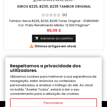
XEROX B225, B230, B235 TAMBOR ORIGINAL
(0)
Tambor Xerox B225, B230, B235 Toner Original - 013R00691
Cor: Preto Rendimento Médio: 12.000 Páginas*
Preço
86,09 €
Adicionar ao carrinho


Últimos artigos em stock
COMENTÁRIOS (0)
Respeitamos a privacidade dos
utilizadores.
Utilizamos cookies para melhorar a sua experiência de
Seja o primeiro a fazer uma avaliação
navegação, exibir anúncios ou conteúdos
personalizados, e analisar o tráfego do site. Ao clicar
no botão "Aceitar Todos", estará a dar o seu
consentimento para a utilização de cookies.
Personalizar