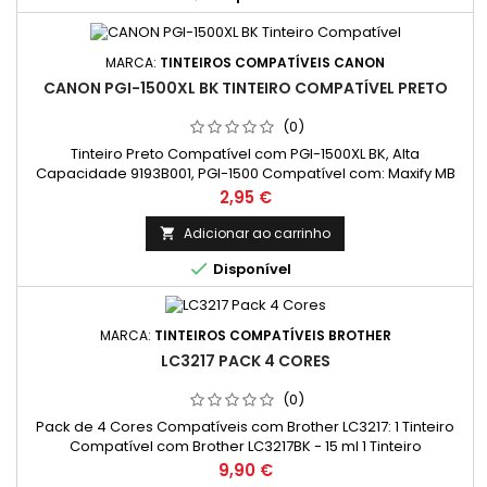
MARCA:
TINTEIROS COMPATÍVEIS CANON
CANON PGI-1500XL BK TINTEIRO COMPATÍVEL PRETO
(0)
Tinteiro Preto Compatível com PGI-1500XL BK, Alta
Capacidade 9193B001, PGI-1500 Compatível com: Maxify MB
2050, Maxify MB 2350, Maxify MB 2150, Maxify MB 2750
Preço
2,95 €
Adicionar ao carrinho


Disponível
MARCA:
TINTEIROS COMPATÍVEIS BROTHER
LC3217 PACK 4 CORES
(0)
Pack de 4 Cores Compatíveis com Brother LC3217: 1 Tinteiro
Compatível com Brother LC3217BK - 15 ml 1 Tinteiro
Compatível com Brother LC3217C - 10 ml 1 Tinteiro Compatível
Preço
9,90 €
com Brother LC3217M - 10 ml 1 Tinteiro Compatível com Brother