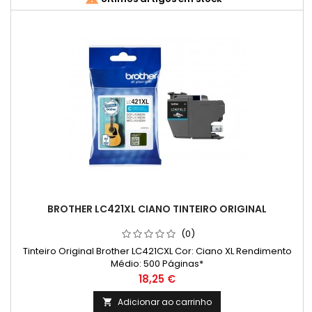
BROTHER LC421XL CIANO TINTEIRO ORIGINAL
(0)
Tinteiro Original Brother LC421CXL Cor: Ciano XL Rendimento
Médio: 500 Páginas*
Preço
18,25 €
Adicionar ao carrinho
