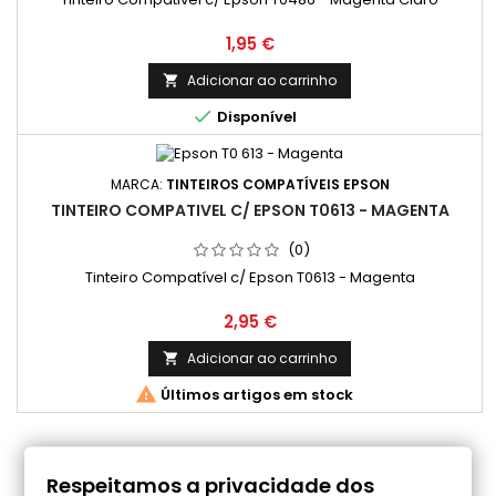
Preço
1,95 €
Adicionar ao carrinho


Disponível
MARCA:
TINTEIROS COMPATÍVEIS EPSON
TINTEIRO COMPATIVEL C/ EPSON T0613 - MAGENTA
(0)
Tinteiro Compatível c/ Epson T0613 - Magenta
Preço
2,95 €
Adicionar ao carrinho


Últimos artigos em stock
COMENTÁRIOS (0)
Respeitamos a privacidade dos