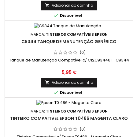
LC3217Y - 10 ml
Adicionar ao carrinho


Disponível
MARCA:
TINTEIROS COMPATÍVEIS EPSON
C9344 TANQUE DE MANUTENÇÃO GENÉRICO
(0)
Tanque de Manutenção Compatível c/ C12C934461 - C9344
Preço
5,95 €
Adicionar ao carrinho


Disponível
MARCA:
TINTEIROS COMPATÍVEIS EPSON
TINTEIRO COMPATIVEL EPSON T0486 MAGENTA CLARO
(0)
Tinteiro Compativel c/ Epson T0486 - Magenta Claro