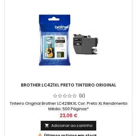
BROTHER LC421XL PRETO TINTEIRO ORIGINAL
(0)
Tinteiro Original Brother LC421BKXL Cor: Preto XL Rendimento
Médio: 500 Páginas*
Preço
23,06 €
Adicionar ao carrinho


Últimos artigos em stock