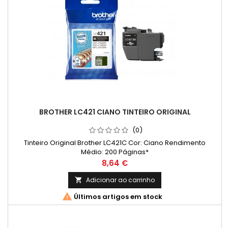
BROTHER LC421 CIANO TINTEIRO ORIGINAL
(0)
Tinteiro Original Brother LC421C Cor: Ciano Rendimento
Médio: 200 Páginas*
Preço
8,64 €
Adicionar ao carrinho


Últimos artigos em stock