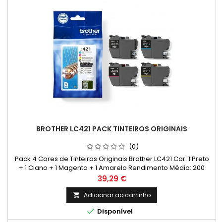
BROTHER LC421 PACK TINTEIROS ORIGINAIS
(0)
Pack 4 Cores de Tinteiros Originais Brother LC421 Cor: 1 Preto
+ 1 Ciano + 1 Magenta + 1 Amarelo Rendimento Médio: 200
Páginas* / cada cor
Preço
39,29 €
Adicionar ao carrinho


Disponível