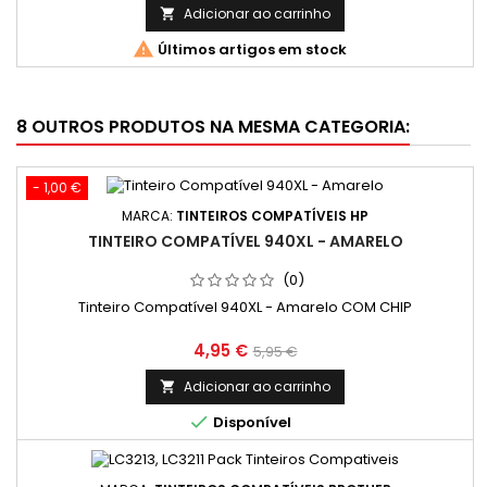
Adicionar ao carrinho


Últimos artigos em stock
8 OUTROS PRODUTOS NA MESMA CATEGORIA:
- 1,00 €
MARCA:
TINTEIROS COMPATÍVEIS HP
TINTEIRO COMPATÍVEL 940XL - AMARELO
(0)
Tinteiro Compatível 940XL - Amarelo COM CHIP
Preço
Preço
4,95 €
5,95 €
normal
Adicionar ao carrinho


Disponível