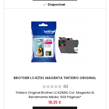

Disponível
BROTHER LC421XL MAGENTA TINTEIRO ORIGINAL
(0)
Tinteiro Original Brother LC421MXL Cor: Magenta XL
Rendimento Médio: 500 Páginas*
Preço
18,25 €