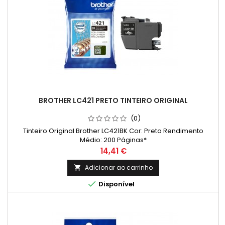
BROTHER LC421 PRETO TINTEIRO ORIGINAL
(0)
Tinteiro Original Brother LC421BK Cor: Preto Rendimento
Médio: 200 Páginas*
Preço
14,41 €
Adicionar ao carrinho


Disponível