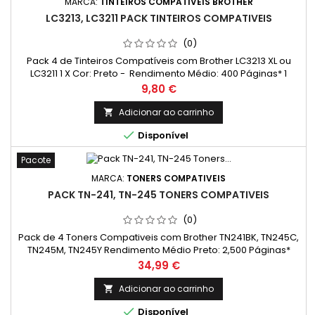
MARCA:
TINTEIROS COMPATÍVEIS BROTHER
LC3213, LC3211 PACK TINTEIROS COMPATIVEIS
(0)
Pack 4 de Tinteiros Compatíveis com Brother LC3213 XL ou
LC3211 1 X Cor: Preto - Rendimento Médio: 400 Páginas* 1
X Cor: Ciano - Rendimento Médio: 400 Páginas* 1 X Cor:
Preço
9,80 €
Magenta - Rendimento Médio: 400 Páginas* 1 X Cor: Amarelo
- Rendimento Médio: 400 Páginas*
Adicionar ao carrinho


Disponível
Pacote
MARCA:
TONERS COMPATIVEIS
PACK TN-241, TN-245 TONERS COMPATIVEIS
(0)
Pack de 4 Toners Compativeis com Brother TN241BK, TN245C,
TN245M, TN245Y Rendimento Médio Preto: 2,500 Páginas*
Rendimento Médio cada Cor: 1,300 Páginas*
Preço
34,99 €
Adicionar ao carrinho


Disponível