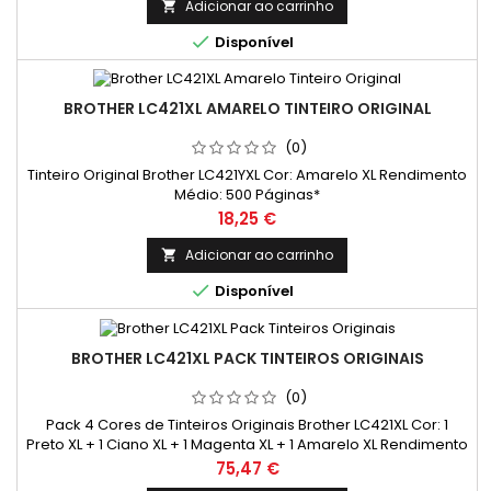
Adicionar ao carrinho


Disponível
BROTHER LC421XL AMARELO TINTEIRO ORIGINAL
(0)
Tinteiro Original Brother LC421YXL Cor: Amarelo XL Rendimento
Médio: 500 Páginas*
Preço
18,25 €
Adicionar ao carrinho


Disponível
BROTHER LC421XL PACK TINTEIROS ORIGINAIS
(0)
Pack 4 Cores de Tinteiros Originais Brother LC421XL Cor: 1
Preto XL + 1 Ciano XL + 1 Magenta XL + 1 Amarelo XL Rendimento
Médio: 500 Páginas* / cada cor
Preço
75,47 €