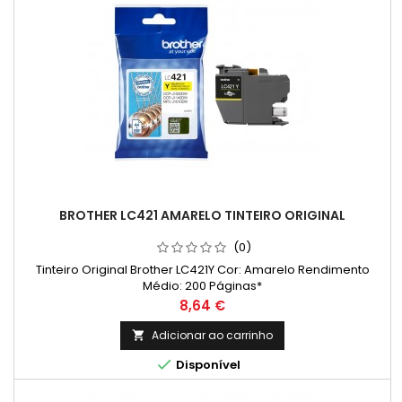
BROTHER LC421 AMARELO TINTEIRO ORIGINAL
(0)
Tinteiro Original Brother LC421Y Cor: Amarelo Rendimento
Médio: 200 Páginas*
Preço
8,64 €
Adicionar ao carrinho


Disponível