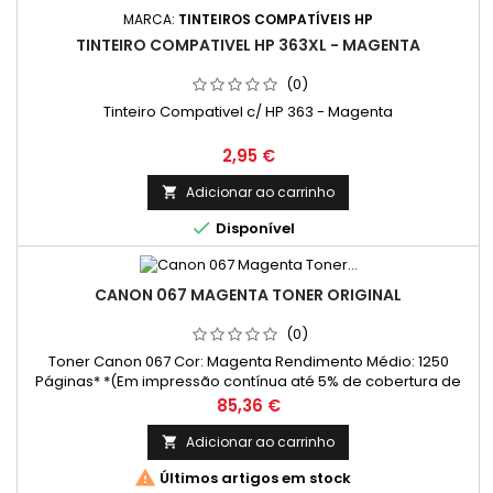
MARCA:
TINTEIROS COMPATÍVEIS HP
TINTEIRO COMPATIVEL HP 363XL - MAGENTA
(0)
Tinteiro Compativel c/ HP 363 - Magenta
Preço
2,95 €
Adicionar ao carrinho


Disponível
CANON 067 MAGENTA TONER ORIGINAL
(0)
Toner Canon 067 Cor: Magenta Rendimento Médio: 1250
Páginas* *(Em impressão contínua até 5% de cobertura de
uma Folha A4)
Preço
85,36 €
Adicionar ao carrinho


Últimos artigos em stock