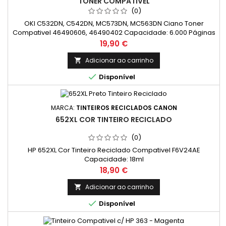
TONER COMPATIVEL
(0)
OKI C532DN, C542DN, MC573DN, MC563DN Ciano Toner
Compativel 46490606, 46490402 Capacidade: 6.000 Páginas
Preço
19,90 €
Adicionar ao carrinho


Disponível
MARCA:
TINTEIROS RECICLADOS CANON
652XL COR TINTEIRO RECICLADO
(0)
HP 652XL Cor Tinteiro Reciclado Compativel F6V24AE
Capacidade: 18ml
Preço
18,90 €
Adicionar ao carrinho


Disponível