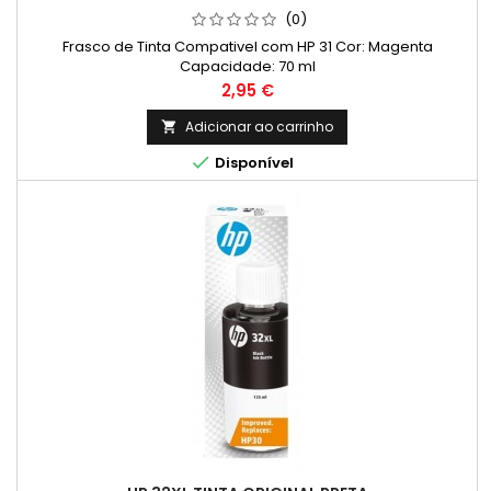
(0)
Frasco de Tinta Compativel com HP 31 Cor: Magenta
Capacidade: 70 ml
Preço
2,95 €
Adicionar ao carrinho


Disponível