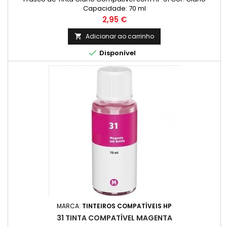
Capacidade: 70 ml
Preço
2,95 €
Adicionar ao carrinho


Disponível
MARCA:
TINTEIROS COMPATÍVEIS HP
31 TINTA COMPATÍVEL MAGENTA