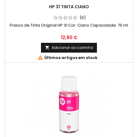
HP 31 TINTA CIANO
(0)
Frasco de Tinta Original HP 31 Cor: Ciano Capacidade: 70 ml
Preço
12,90 €
Adicionar ao carrinho


Últimos artigos em stock