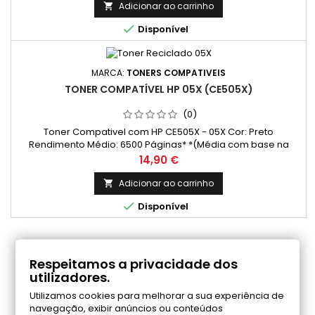
Adicionar ao carrinho


Disponível
MARCA:
TONERS COMPATIVEIS
TONER COMPATÍVEL HP 05X (CE505X)
(0)
Toner Compativel com HP CE505X - 05X Cor: Preto
Rendimento Médio: 6500 Páginas* *(Média com base na
norma ISO/IEC 24711 e impressão contínua. O rendimento real
Preço
14,90 €
varia consideravelmente com base no conteúdo das
páginas impressas e noutros factores.)
Adicionar ao carrinho


Disponível
COMENTÁRIOS (0)
Respeitamos a privacidade dos
utilizadores.
Utilizamos cookies para melhorar a sua experiência de
Seja o primeiro a fazer uma avaliação
navegação, exibir anúncios ou conteúdos