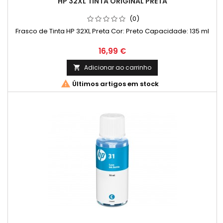
HP 32XL TINTA ORIGINAL PRETA
(0)
Frasco de Tinta HP 32XL Preta Cor: Preto Capacidade: 135 ml
Preço
16,99 €
Adicionar ao carrinho


Últimos artigos em stock