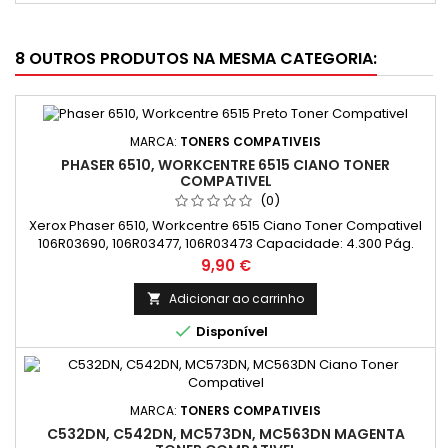
8 OUTROS PRODUTOS NA MESMA CATEGORIA:
MARCA:
TONERS COMPATIVEIS
PHASER 6510, WORKCENTRE 6515 CIANO TONER
COMPATIVEL
(0)
Xerox Phaser 6510, Workcentre 6515 Ciano Toner Compativel
106R03690, 106R03477, 106R03473 Capacidade: 4.300 Pág.
Preço
9,90 €
Adicionar ao carrinho


Disponível
MARCA:
TONERS COMPATIVEIS
C532DN, C542DN, MC573DN, MC563DN MAGENTA