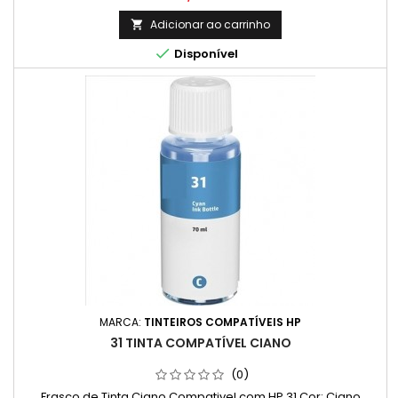
Adicionar ao carrinho


Disponível
MARCA:
TINTEIROS COMPATÍVEIS HP
31 TINTA COMPATÍVEL CIANO
(0)
Frasco de Tinta Ciano Compativel com HP 31 Cor: Ciano