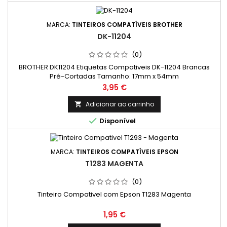
MARCA:
TINTEIROS COMPATÍVEIS BROTHER
DK-11204
(0)
BROTHER DK11204 Etiquetas Compativeis DK-11204 Brancas
Pré-Cortadas Tamanho: 17mm x 54mm
Preço
3,95 €
Adicionar ao carrinho


Disponível
MARCA:
TINTEIROS COMPATÍVEIS EPSON
T1283 MAGENTA
(0)
Tinteiro Compativel com Epson T1283 Magenta
Preço
1,95 €