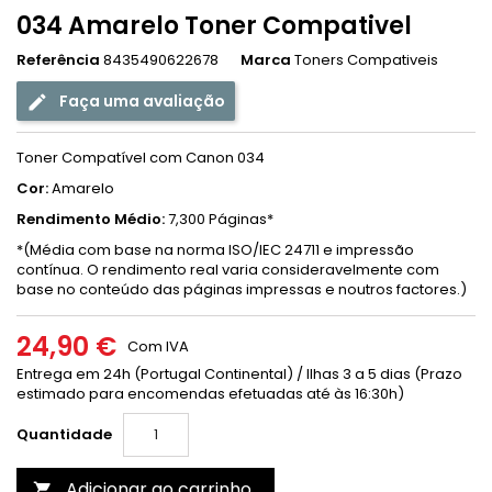
034 Amarelo Toner Compativel
Referência
8435490622678
Marca
Toners Compativeis
Faça uma avaliação
Toner Compatível com Canon 034
Cor:
Amarelo
Rendimento Médio:
7,300 Páginas*
*(
Média com base na norma ISO/IEC 24711 e impressão
contínua. O rendimento real varia consideravelmente com
base no conteúdo das páginas impressas e noutros factores.)
24,90 €
Com IVA
Entrega em 24h (Portugal Continental) / Ilhas 3 a 5 dias (Prazo
estimado para encomendas efetuadas até às 16:30h)
Quantidade
Adicionar ao carrinho
