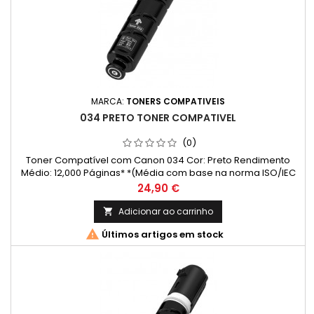
MARCA:
TONERS COMPATIVEIS
034 PRETO TONER COMPATIVEL
(0)
Toner Compatível com Canon 034 Cor: Preto Rendimento
Médio: 12,000 Páginas* *(Média com base na norma ISO/IEC
24711 e impressão contínua. O rendimento real varia
Preço
24,90 €
consideravelmente com base no conteúdo das páginas
impressas e noutros factores.)
Adicionar ao carrinho


Últimos artigos em stock