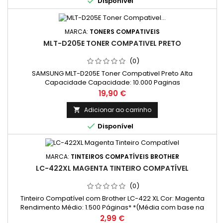

Disponível
MARCA:
TONERS COMPATIVEIS
MLT-D205E TONER COMPATIVEL PRETO
(0)
SAMSUNG MLT-D205E Toner Compativel Preto Alta
Capacidade Capacidade: 10.000 Paginas
Preço
19,90 €
Adicionar ao carrinho


Disponível
MARCA:
TINTEIROS COMPATÍVEIS BROTHER
LC-422XL MAGENTA TINTEIRO COMPATÍVEL
(0)
Tinteiro Compatível com Brother LC-422 XL Cor: Magenta
Rendimento Médio: 1.500 Páginas* *(Média com base na
norma ISO/IEC 24711 e impressão contínua. O rendimento real
Preço
2,99 €