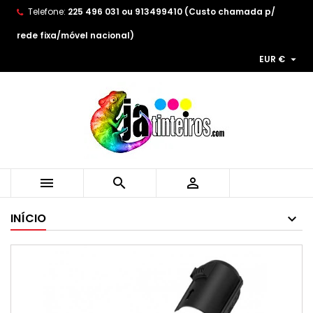
Telefone:
225 496 031 ou 913499410 (Custo chamada p/
×
×
×
As minhas listas de desejos
((title))
Entrar
rede fixa/móvel nacional)

EUR €
You need to be logged in to save products in your
((label))
wishlist.
add_circle_outline
Create new list
((cancelText))
((loginText))
((cancelText))
((createText))



INÍCIO