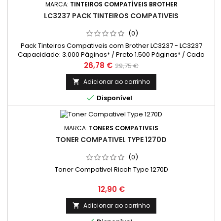
MARCA:
TINTEIROS COMPATÍVEIS BROTHER
LC3237 PACK TINTEIROS COMPATIVEIS
(0)
Pack Tinteiros Compativeis com Brother LC3237 - LC3237
Capacidade: 3.000 Páginas* / Preto 1.500 Páginas* / Cada
Cor
Preço
Preço
26,78 €
29,75 €
normal
Adicionar ao carrinho


Disponível
MARCA:
TONERS COMPATIVEIS
TONER COMPATIVEL TYPE 1270D
(0)
Toner Compativel Ricoh Type 1270D
Preço
12,90 €
Adicionar ao carrinho
