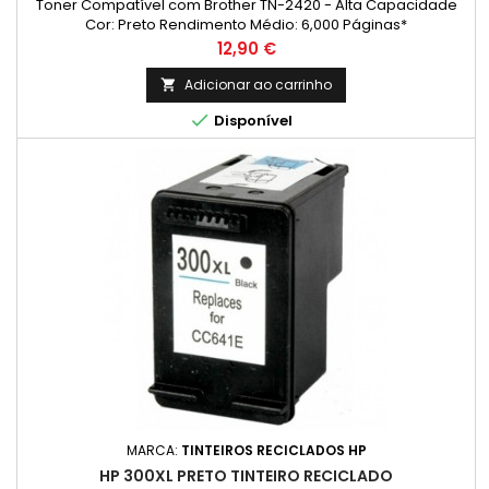
Toner Compatível com Brother TN-2420 - Alta Capacidade
Cor: Preto Rendimento Médio: 6,000 Páginas*
Preço
12,90 €
Adicionar ao carrinho


Disponível
MARCA:
TINTEIROS RECICLADOS HP
HP 300XL PRETO TINTEIRO RECICLADO