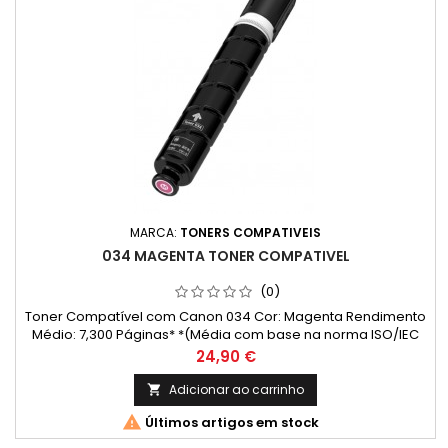
MARCA:
TONERS COMPATIVEIS
034 MAGENTA TONER COMPATIVEL
(0)
Toner Compatível com Canon 034 Cor: Magenta Rendimento
Médio: 7,300 Páginas* *(Média com base na norma ISO/IEC
24711 e impressão contínua. O rendimento real varia
Preço
24,90 €
consideravelmente com base no conteúdo das páginas
impressas e noutros factores.)
Adicionar ao carrinho


Últimos artigos em stock