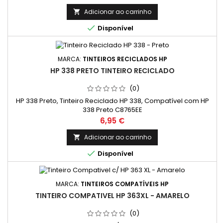
varia consideravelmente com base no conteúdo das
páginas impressas e noutros factores.)
Adicionar ao carrinho


Disponível
MARCA:
TINTEIROS RECICLADOS HP
HP 338 PRETO TINTEIRO RECICLADO
(0)
HP 338 Preto, Tinteiro Reciclado HP 338, Compatível com HP
338 Preto C8765EE
Preço
6,95 €
Adicionar ao carrinho


Disponível
MARCA:
TINTEIROS COMPATÍVEIS HP
TINTEIRO COMPATIVEL HP 363XL - AMARELO
(0)