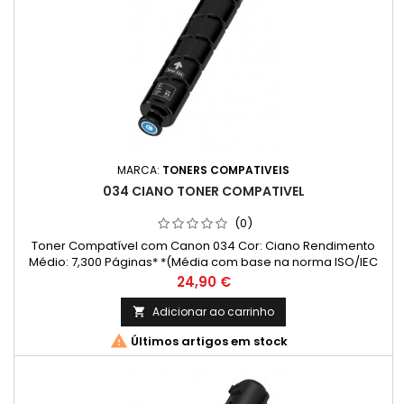
MARCA:
TONERS COMPATIVEIS
034 CIANO TONER COMPATIVEL
(0)
Toner Compatível com Canon 034 Cor: Ciano Rendimento
Médio: 7,300 Páginas* *(Média com base na norma ISO/IEC
24711 e impressão contínua. O rendimento real varia
Preço
24,90 €
consideravelmente com base no conteúdo das páginas
impressas e noutros factores.)
Adicionar ao carrinho


Últimos artigos em stock