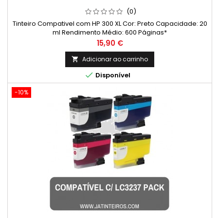
(0)
Tinteiro Compativel com HP 300 XL Cor: Preto Capacidade: 20
ml Rendimento Médio: 600 Páginas*
Preço
15,90 €
Adicionar ao carrinho


Disponível
-10%