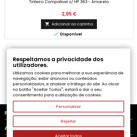
Tinteiro Compativel c/ HP 363 - Amarelo
Preço
2,95 €
Adicionar ao carrinho


Disponível
COMENTÁRIOS (0)
Respeitamos a privacidade dos
utilizadores.
Utilizamos cookies para melhorar a sua experiência de
Seja o primeiro a fazer uma avaliação
navegação, exibir anúncios ou conteúdos
personalizados, e analisar o tráfego do site. Ao clicar
no botão "Aceitar Todos", estará a dar o seu
consentimento para a utilização de cookies.
Personalizar

PRODUTOS
Rejeitar

APOIO AO CLIENTE
Aceitar todos