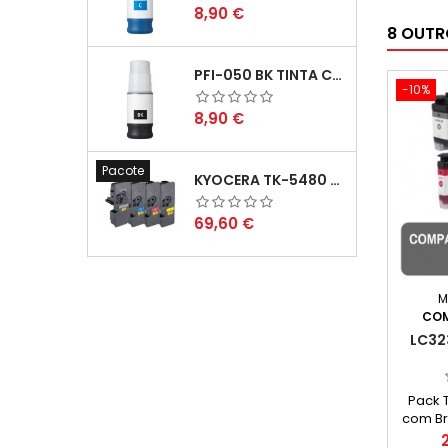
Preço
8,90 €
8 OUTR
PFI-050 BK TINTA COMPATÍVEL PRETA
-10%
Preço
8,90 €
Pacote
KYOCERA TK-5480 PACK TONERS COMPATÍVEIS
Preço
69,60 €
M
COM
LC32
Pack 
com Br
Capacid