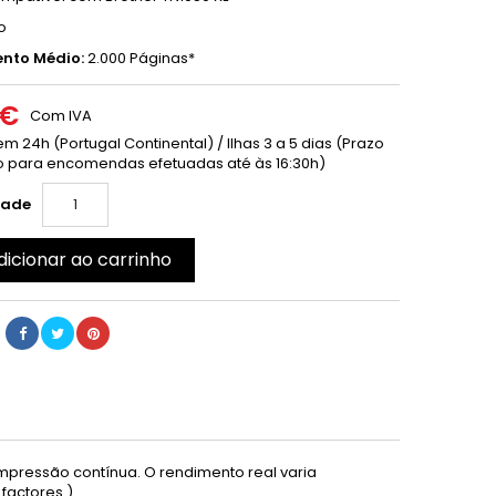
o
nto Médio:
2.000 Páginas*
 €
Com IVA
m 24h (Portugal Continental) / Ilhas 3 a 5 dias (Prazo
 para encomendas efetuadas até às 16:30h)
dade
dicionar ao carrinho
mpressão contínua. O rendimento real varia
factores.)