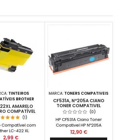
RCA:
TINTEIROS
MARCA:
TONERS COMPATIVEIS
TÍVEIS BROTHER
CF531A, Nº205A CIANO
TONER COMPATIVEL
22XL AMARELO
IRO COMPATÍVEL
(0)
(1)
HP CF531A Ciano Toner
ro Compatível com
Compativel HP Nº205A
ther LC-422 XL
Capacidade: 900 Pág.
Preço
12,90 €
marelo Rendimento
Preço
2,99 €