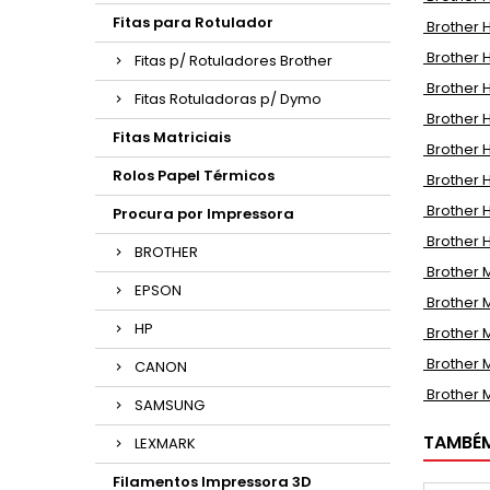
Fitas para Rotulador
Brother HL
Brother HL
Fitas p/ Rotuladores Brother
Brother HL
Fitas Rotuladoras p/ Dymo
Brother HL
Fitas Matriciais
Brother H
Rolos Papel Térmicos
Brother H
Brother H
Procura por Impressora
Brother H
BROTHER
Brother M
EPSON
Brother M
HP
Brother M
Brother 
CANON
Brother 
SAMSUNG
TAMBÉ
LEXMARK
Filamentos Impressora 3D