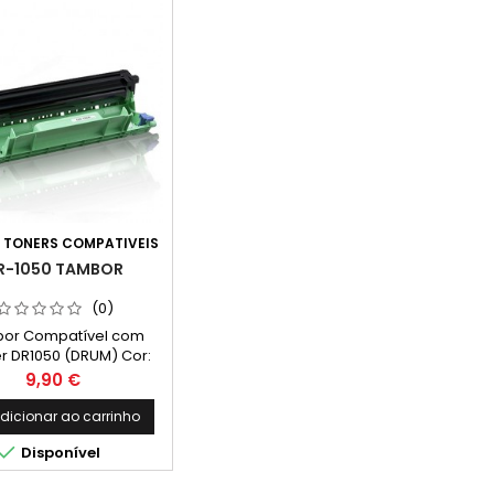
:
TONERS COMPATIVEIS
R-1050 TAMBOR
(0)
or Compatível com
er DR1050 (DRUM) Cor:
reto Rendimento
Preço
9,90 €
io: 10.000 Páginas*
dicionar ao carrinho

Disponível