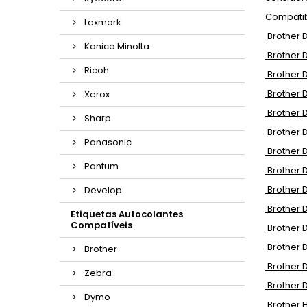
Compatib
Lexmark
Brother D
Konica Minolta
Brother D
Ricoh
Brother D
Brother D
Xerox
Brother D
Sharp
Brother 
Panasonic
Brother D
Pantum
Brother 
Brother 
Develop
Brother D
Etiquetas Autocolantes
Compatíveis
Brother 
Brother 
Brother
Brother D
Zebra
Brother 
Dymo
Brother HL