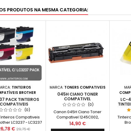
OS PRODUTOS NA MESMA CATEGORIA:
ARCA:
TINTEIROS
MARCA:
TONERS COMPATIVEIS
MA
PATÍVEIS BROTHER
COMPA
045H CIANO TONER
COMPATIVEL
37 PACK TINTEIROS
LC-4
COMPATIVEIS
TINTE
(0)
(0)
Canon 045H Ciano Toner
Tinteiros Compativeis
Compativel 1245C002,
Tintei
other LC3237 - LC3237
1241C002 Capacidade: 2.200
Bro
Preço
14,90 €
ade: 3.000 Páginas* /
Pág.
Cor: A
Preço
Preço
26,78 €
29,75 €