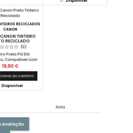

Disponível
NTEIROS RECICLADOS
CANON
 CANON TINTEIRO
TO RECICLADO
(0)
eiro Preto PG 510
do, Compatível com
n PG-510 Preto
Preço
19,90 €
cionar ao carrinho

Disponível
Nota
a avaliação