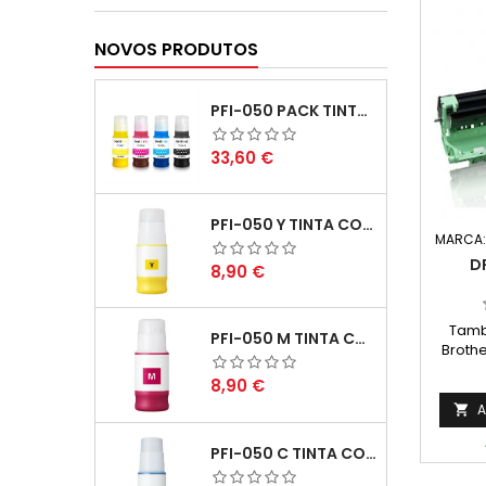
NOVOS PRODUTOS
PFI-050 PACK TINTAS COMPATIVEIS
Preço
33,60 €
PFI-050 Y TINTA COMPATÍVEL AMARELO
MARCA
D
Preço
8,90 €
Tamb
PFI-050 M TINTA COMPATÍVEL MAGENTA
Broth
P
Preço
8,90 €
Méd
A

PFI-050 C TINTA COMPATÍVEL CIANO