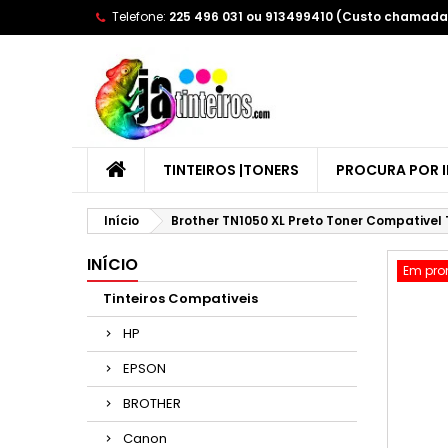
Telefone:
225 496 031 ou 913499410 (Custo chamada 
A
(
E
Yo
((l
TINTEIROS |TONERS
PROCURA POR 
Início
Brother TN1050 XL Preto Toner Compativel
INÍCIO
Em pr
Tinteiros Compativeis
HP
EPSON
BROTHER
Canon