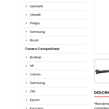
Lexmark
Olivetti
Philips
Samsung
Ricoh
Toners Compatíveis
Brother
HP
Canon
Samsung
OKI
DESCR
Epson
*Rendime
consider
Kyocera