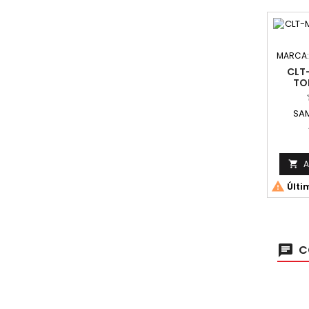
MARCA
CLT
TO
SA
Compa
Capac
A


Últi
C