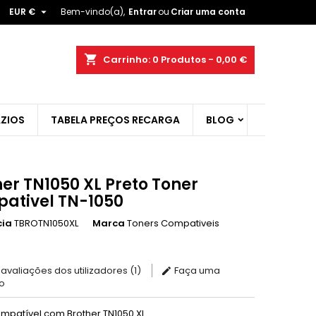

EUR €
Bem-vindo(a),
Entrar
ou
Criar uma conta
×
×
×
shopping_cart
Carrinho:
0
Produtos - 0,00 €
ist
ZIOS
TABELA PREÇOS RECARGA
BLOG
)
)
er TN1050 XL Preto Toner
ativel TN-1050
cia
TBROTN1050XL
Marca
Toners Compativeis
 avaliações dos utilizadores (1)
Faça uma
o
mpatível com Brother TN1050 XL