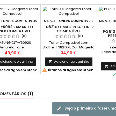
:
TONERS COMPATIVEIS
MARCA:
TONERS COMPATIVEIS
MARCA:
TI
-Y6092S AMARELO
TN821XXL MAGENTA TONER
NER COMPATIVEL
COMPATÍVEL
PG 510
PRE
(0)
(0)
MSUNG CLT-Y6092S
Toner Compatível com
Amarelo Toner
Brother TN821XXL Cor: Magenta
Tint
tivel CLP770, CLP775
Rendimento Médio: 12.000
Recicla
Preço
Preço
49,90 €
34,90 €
idade: 7.000 Páginas
Páginas*
Cano
dicionar ao carrinho
Adicionar ao carrinho

Adi


mos artigos em stock
Últimos artigos em stock
OMENTÁRIOS (1)
Seja o primeiro a fazer um