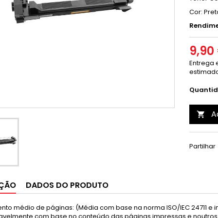
Cor: Pret
Rendime
9,90
Entrega e
estimado
Quanti
A

Partilhar
IÇÃO
DADOS DO PRODUTO
nto médio de páginas: (Média com base na norma ISO/IEC 24711 e i
avelmente com base no conteúdo das páginas impressas e noutros 