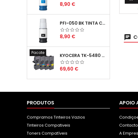
Preço
8,90 €
PFI-050 BK TINTA COMPATÍVEL PRETA
Preço
8,90 €
C
Pacote
KYOCERA TK-5480 PACK TONERS COMPATÍVEIS
Preço
69,60 €
PRODUTOS
APOIO 
Compramos Tinteiros Vazios
Condiçoe
Tinteiros Compativeis
Contacto
Toners Compatíveis
A Empre