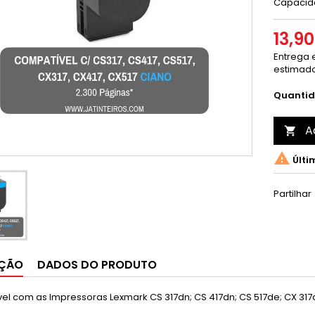
Capacida
13,9
Entrega e
estimado
Quanti
A


Últi
Partilhar
IÇÃO
DADOS DO PRODUTO
l com as Impressoras Lexmark CS 317dn; CS 417dn; CS 517de; CX 317d