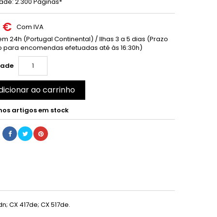
de: 2.300 Páginas*
0 €
Com IVA
m 24h (Portugal Continental) / Ilhas 3 a 5 dias (Prazo
 para encomendas efetuadas até às 16:30h)
dade
dicionar ao carrinho
mos artigos em stock
n; CX 417de; CX 517de.