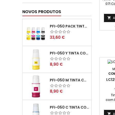
071 C
Médio
NOVOS PRODUTOS
impress
cobert
A

PFI-050 PACK TINTAS COMPATIVEIS
Preço
33,60 €
PFI-050 Y TINTA COMPATÍVEL AMARELO
Preço
8,90 €
M
COM
LC12
PFI-050 M TINTA COMPATÍVEL MAGENTA
Preço
8,90 €
Ti
com B
Capac
PFI-050 C TINTA COMPATÍVEL CIANO
Ca
A
