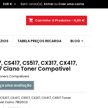

EUR €
Bem-vindo(a),
Entrar
ou
Criar uma conta
×
×
×
shopping_cart
Carrinho:
0
Produtos - 0,00 €
ist
ZIOS
TABELA PREÇOS RECARGA
BLOG
)
)
, CS417, CS517, CX317, CX417,
7 Ciano Toner Compativel
oners Compativeis
ça uma avaliação
S317, CS417, CS517, CX317, CX417, CX517 Toner
el Ciano 71B20C0