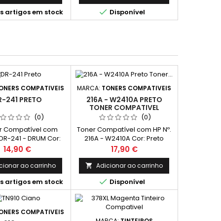
Páginas*

s artigos em stock
Disponível
ONERS COMPATIVEIS
MARCA:
TONERS COMPATIVEIS
R-241 PRETO
216A - W2410A PRETO
TONER COMPATIVEL
(0)
(0)
 Compatível com
Toner Compatível com HP Nº.
 DR-241 - DRUM Cor:
216A - W2410A Cor: Preto
to Rendimento
Rendimento Médio: 1,050
Preço
Preço
14,90 €
17,90 €
: 15,000 Páginas*
Páginas*
cionar ao carrinho
Adicionar ao carrinho


s artigos em stock
Disponível
ONERS COMPATIVEIS
MARCA:
TINTEIROS