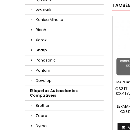
TAMBÉ
Lexmark
Konica Minolta
Ricoh
Xerox
Sharp
Panasonic
Pantum
Develop
MARCA
CS317,
Etiquetas Autocolantes
CX417,
Compatíveis
Brother
LEXMAR
CX317
Zebra
Compa
Capaci
Dymo
A
