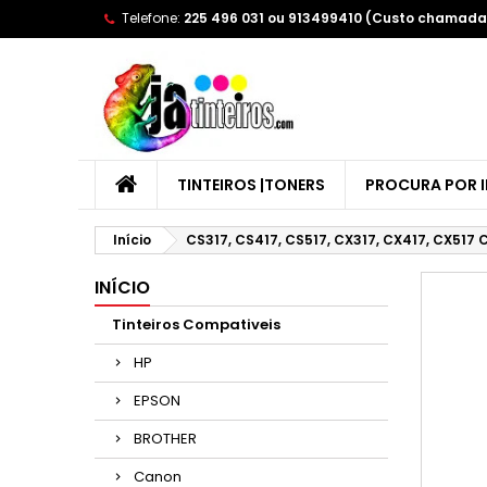
Telefone:
225 496 031 ou 913499410 (Custo chamada 
A
(
E
Yo
((l
TINTEIROS |TONERS
PROCURA POR 
Início
CS317, CS417, CS517, CX317, CX417, CX517
INÍCIO
Tinteiros Compativeis
HP
EPSON
BROTHER
Canon