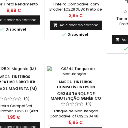
T
or: Preto Rendimento
Tinteiro Compatível com
: 1.100 Páginas* *(Em
Brother LC229 XL BK Preto de
Preço
9,99 €
ão contínua até 5% de
Alta Capacidade
Preço
3,95 €
Toner
ura de uma Folha A4)
dicionar ao carrinho
Brot
Adicionar ao carrinho


Cap
Disponível

Disponível
Adi

ARCA:
TINTEIROS
MARCA:
TINTEIROS
PATÍVEIS BROTHER
COMPATÍVEIS EPSON
5 XL MAGENTA (M)
C9344 TANQUE DE
MANUTENÇÃO GENÉRICO
(0)
(0)
nteiro Compatível
Tanque de Manutenção
rother LC125 XL (Alta
Compatível c/ C12C934461 -
idade) Cor: Magenta
Preço
1,95 €
C9344
pacidade: 16,6 ml
Preço
5,95 €
dicionar ao carrinho