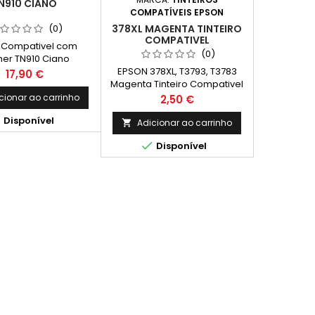
N910 CIANO
COMPATÍVEIS EPSON
378XL MAGENTA TINTEIRO
(0)
COMPATIVEL
 Compativel com
(0)
her TN910 Ciano
EPSON 378XL, T3793, T3783
acidade 9.000k
Preço
17,90 €
Magenta Tinteiro Compativel
C13T37934010, C13T37834010
Preço
cionar ao carrinho
2,50 €
Capacidade: 830 Páginas

Disponível
Adicionar ao carrinho


Disponível