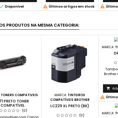
CX 317dn; CX 417de; CX 517de.



Disponível
Últimos artigos em stock
Último
OS PRODUTOS NA MESMA CATEGORIA:
MARCA:
T
D
Tambor
Brother
Pre
Médio
Adi

:
TONERS COMPATIVEIS
MARCA:
TINTEIROS

Último
COMPATÍVEIS BROTHER
71 PRETO TONER
COMPATÍVEL
LC229 XL PRETO (BK)
(0)
MARCA:
T
(0)
Compatível com Canon