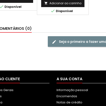
Adicionar ao carrinho


Disponível

Disponível
OMENTÁRIOS (0)
Seja o primeiro a fazer um
AO CLIENTE
A SUA CONTA
s Gerais
Informação pessoal
s
Encomendas
sa
Notas de crédito