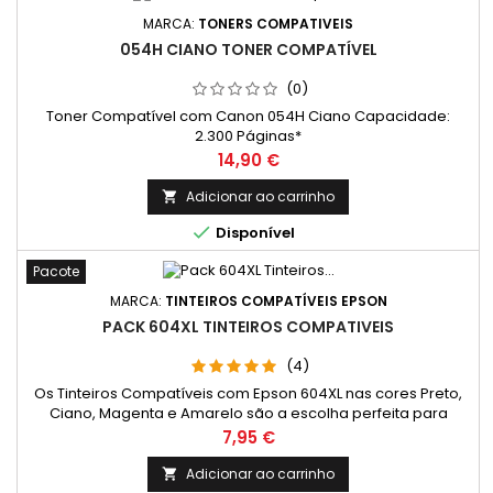
MARCA:
TONERS COMPATIVEIS
054H CIANO TONER COMPATÍVEL
(0)
Toner Compatível com Canon 054H Ciano Capacidade:
2.300 Páginas*
Preço
14,90 €
Adicionar ao carrinho


Disponível
Pacote
MARCA:
TINTEIROS COMPATÍVEIS EPSON
PACK 604XL TINTEIROS COMPATIVEIS
(4)
Os Tinteiros Compatíveis com Epson 604XL nas cores Preto,
Ciano, Magenta e Amarelo são a escolha perfeita para
quem busca qualidade e economia em cada impressão.
Preço
7,95 €
Desenvolvidos para impressoras Epson, esses cartuchos
oferecem excelente performance e são ideais para quem
Adicionar ao carrinho

precisa de impressões de alta qualidade, com cores