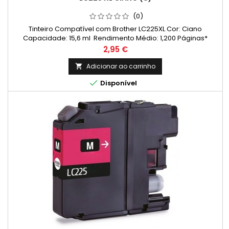
(0)
Tinteiro Compatível com Brother LC225XL Cor: Ciano
Capacidade: 15,6 ml Rendimento Médio: 1,200 Páginas*
Preço
2,95 €
Adicionar ao carrinho


Disponível