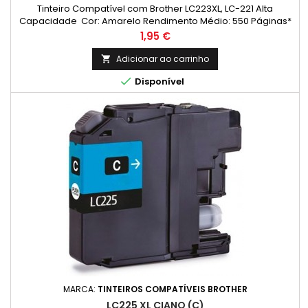
Tinteiro Compatível com Brother LC223XL, LC-221 Alta
Capacidade Cor: Amarelo Rendimento Médio: 550 Páginas*
Preço
1,95 €
Adicionar ao carrinho


Disponível
MARCA:
TINTEIROS COMPATÍVEIS BROTHER
LC225 XL CIANO (C)