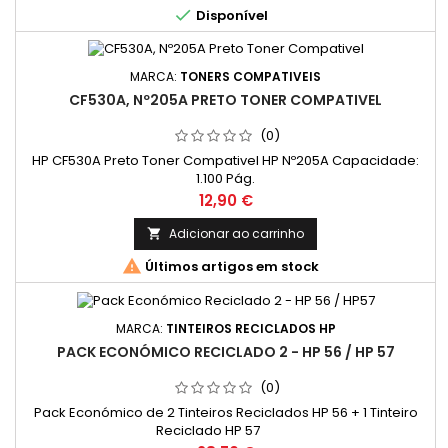

Disponível
vibrantes e nítidas. Com um...
MARCA:
TONERS COMPATIVEIS
CF530A, Nº205A PRETO TONER COMPATIVEL
(0)
HP CF530A Preto Toner Compativel HP Nº205A Capacidade:
1.100 Pág.
Preço
12,90 €
Adicionar ao carrinho


Últimos artigos em stock
MARCA:
TINTEIROS RECICLADOS HP
PACK ECONÓMICO RECICLADO 2 - HP 56 / HP 57
(0)
Pack Económico de 2 Tinteiros Reciclados HP 56 + 1 Tinteiro
Reciclado HP 57