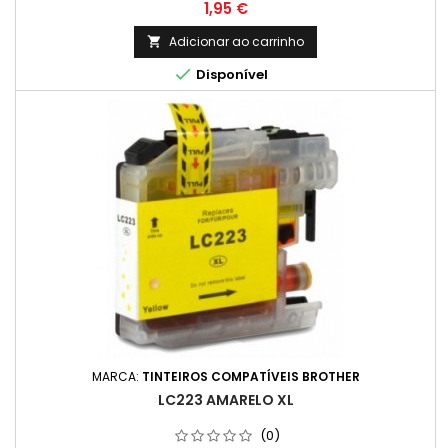
Preço
1,95 €
Adicionar ao carrinho


Disponível
MARCA:
TINTEIROS COMPATÍVEIS BROTHER
LC223 AMARELO XL
(0)