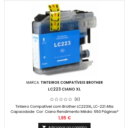
MARCA:
TINTEIROS COMPATÍVEIS BROTHER
LC223 CIANO XL
(0)
Tinteiro Compatível com Brother LC223XL, LC-221 Alta
Capacidade Cor: Ciano Rendimento Médio: 550 Páginas*
Preço
1,95 €
Adicionar ao carrinho
