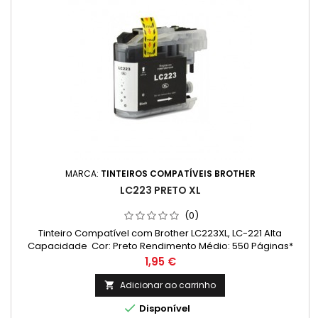
MARCA:
TINTEIROS COMPATÍVEIS BROTHER
LC223 PRETO XL
(0)
Tinteiro Compatível com Brother LC223XL, LC-221 Alta
Capacidade Cor: Preto Rendimento Médio: 550 Páginas*
Preço
1,95 €
Adicionar ao carrinho


Disponível