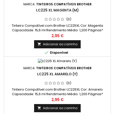
MARCA:
TINTEIROS COMPATÍVEIS BROTHER
LC225 XL MAGENTA (M)
(0)
Tinteiro Compatível com Brother LC225XL Cor: Magenta
Capacidade: 15,6 ml Rendimento Médio: 1,200 Páginas*
Preço
2,95 €
Adicionar ao carrinho


Disponível
MARCA:
TINTEIROS COMPATÍVEIS BROTHER
LC225 XL AMARELO (Y)
(0)
Tinteiro Compatível com Brother LC225XL Cor: Amarelo
Capacidade: 15,6 ml Rendimento Médio: 1,200 Páginas*
Preço
2,95 €
Adicionar ao carrinho
