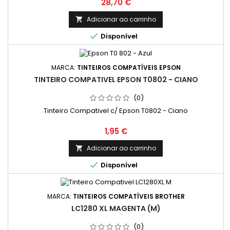
Preço
28,70 €
Adicionar ao carrinho


Disponível
MARCA:
TINTEIROS COMPATÍVEIS EPSON
TINTEIRO COMPATIVEL EPSON T0802 - CIANO
(0)
Tinteiro Compativel c/ Epson T0802 - Ciano
Preço
1,95 €
Adicionar ao carrinho


Disponível
MARCA:
TINTEIROS COMPATÍVEIS BROTHER
LC1280 XL MAGENTA (M)
(0)