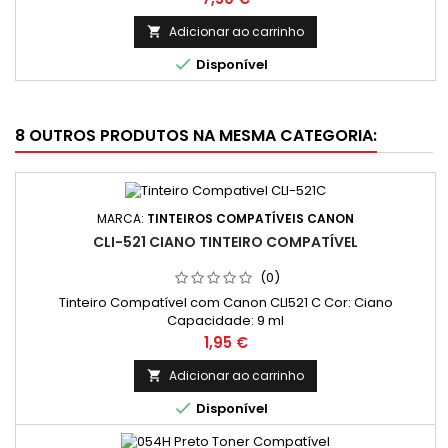
Adicionar ao carrinho


Disponível
8 OUTROS PRODUTOS NA MESMA CATEGORIA:
MARCA:
TINTEIROS COMPATÍVEIS CANON
CLI-521 CIANO TINTEIRO COMPATÍVEL
(0)
Tinteiro Compatível com Canon CLI521 C Cor: Ciano
Capacidade: 9 ml
Preço
1,95 €
Adicionar ao carrinho


Disponível