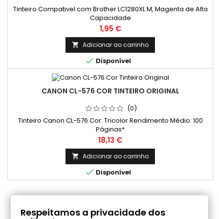
Tinteiro Compativel com Brother LC1280XL M, Magenta de Alta
Capacidade
Preço
1,95 €
Adicionar ao carrinho


Disponível
CANON CL-576 COR TINTEIRO ORIGINAL
(0)
Tinteiro Canon CL-576 Cor: Tricolor Rendimento Médio: 100
Páginas*
Preço
18,13 €
Adicionar ao carrinho


Disponível
COMENTÁRIOS (0)
Respeitamos a privacidade dos