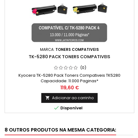
MARCA:
TONERS COMPATIVEIS
TK-5280 PACK TONERS COMPATIVEIS
(0)
Kyocera TK-5280 Pack Toners Compativeis TK5280
Capacidade: 11.000 Paginas*
Preço
119,60 €
Adicionar ao carrinho


Disponível
8 OUTROS PRODUTOS NA MESMA CATEGORIA: