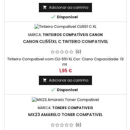
Adicionar ao carrinho


Disponível
MARCA:
TINTEIROS COMPATÍVEIS CANON
CANON CLI551XL C TINTEIRO COMPATIVEL
(0)
Tinteiro Compativel com CLI-551 XL Cor: Ciano Capacidade: 13
ml
Preço
1,95 €
Adicionar ao carrinho


Disponível
MARCA:
TONERS COMPATIVEIS
MX23 AMARELO TONER COMPATIVEL
(0)