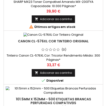
SHARP MX23 Toner Compativel Amarelo MX-23GTYA
Capacidade: 10.000 Páginas*
Preço
39,90 €
Adicionar ao carrinho


Últimos artigos em stock
CANON CL-576XL COR TINTEIRO ORIGINAL
(0)
Tinteiro Canon CL-576XL Cor: Tricolor Rendimento Médio: 300
Páginas*
Preço
33,37 €
Adicionar ao carrinho


Disponível
101.5MM X 152MM - 500 ETIQUETAS BRANCAS
PERFURADAS COMPATIVEIS