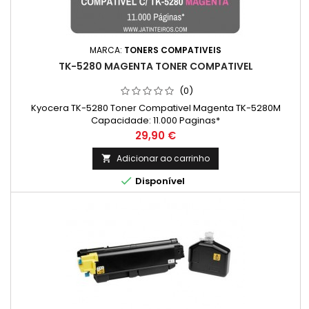
MARCA:
TONERS COMPATIVEIS
TK-5280 MAGENTA TONER COMPATIVEL
(0)
Kyocera TK-5280 Toner Compativel Magenta TK-5280M
Capacidade: 11.000 Paginas*
Preço
29,90 €
Adicionar ao carrinho


Disponível