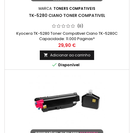
MARCA:
TONERS COMPATIVEIS
TK-5280 CIANO TONER COMPATIVEL
(0)
Kyocera TK-5280 Toner Compativel Ciano TK-5280C
Capacidade: 11.000 Paginas*
Preço
29,90 €
Adicionar ao carrinho


Disponível