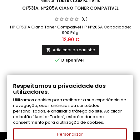
MARCA:
TONERS COMPATIVEIS
CF531A, Nº205A CIANO TONER COMPATIVEL
(0)
HP CF531A Ciano Toner Compativel HP Nº205A Capacidade:
900 Pág.
Preço
12,90 €
Adicionar ao carrinho


Disponível
COMENTÁRIOS (0)
Respeitamos a privacidade dos
utilizadores.
Utilizamos cookies para melhorar a sua experiência de
Seja o primeiro a fazer uma avaliação
navegação, exibir anúncios ou conteúdos
personalizados, e analisar o tráfego do site. Ao clicar
no botão "Aceitar Todos", estará a dar o seu
consentimento para a utilização de cookies.
Personalizar