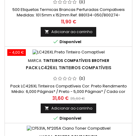
(0)
500 Etiquetas Termicas Brancas Perfuradas Compativeis
Medidas: 101.5mm x 152mm Ref. 880134-050/800274-
205/3005676/880026-050
Preço
11,90 €
Adicionar ao carrinho


Disponível
- 4,00 €
MARCA:
TINTEIROS COMPATÍVEIS BROTHER
PACK LC426XL TINTEIROS COMPATÍVEIS
(0)
Pack LC426XL Tinteiros Compatíveis Cor: Preto Rendimento
Médio: 6,000 Páginas* / Preto - 5,000 Páginas* / Cada cor
Preço
Preço
31,60 €
35,60 €
normal
Adicionar ao carrinho


Disponível