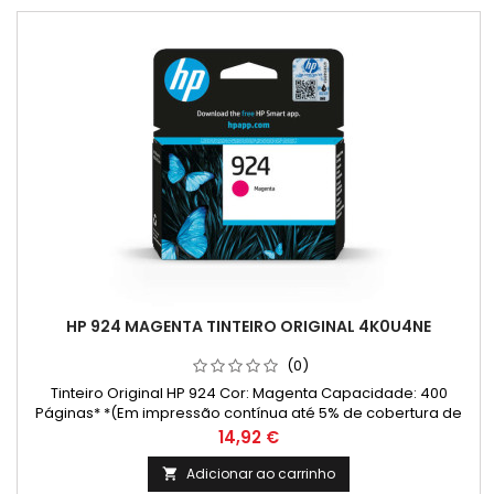
HP 924 MAGENTA TINTEIRO ORIGINAL 4K0U4NE
(0)
Tinteiro Original HP 924 Cor: Magenta Capacidade: 400
Páginas* *(Em impressão contínua até 5% de cobertura de
uma Folha A4)
Preço
14,92 €
Adicionar ao carrinho
