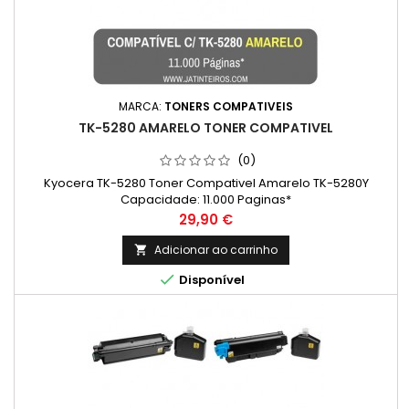
MARCA:
TONERS COMPATIVEIS
TK-5280 AMARELO TONER COMPATIVEL
(0)
Kyocera TK-5280 Toner Compativel Amarelo TK-5280Y
Capacidade: 11.000 Paginas*
Preço
29,90 €
Adicionar ao carrinho


Disponível