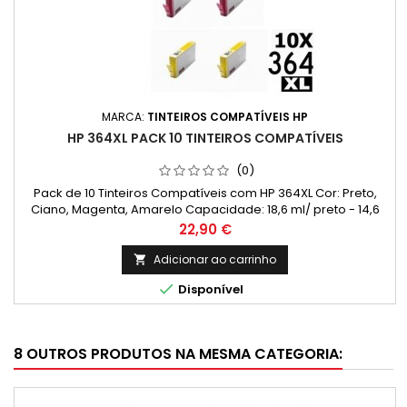
MARCA:
TINTEIROS COMPATÍVEIS HP
HP 364XL PACK 10 TINTEIROS COMPATÍVEIS
(0)
Pack de 10 Tinteiros Compatíveis com HP 364XL Cor: Preto,
Ciano, Magenta, Amarelo Capacidade: 18,6 ml/ preto - 14,6
ml/ cada cor Rendimento Médio: 550 Páginas* / preto - 750
Preço
22,90 €
Páginas*/ cada cor
Adicionar ao carrinho


Disponível
8 OUTROS PRODUTOS NA MESMA CATEGORIA: