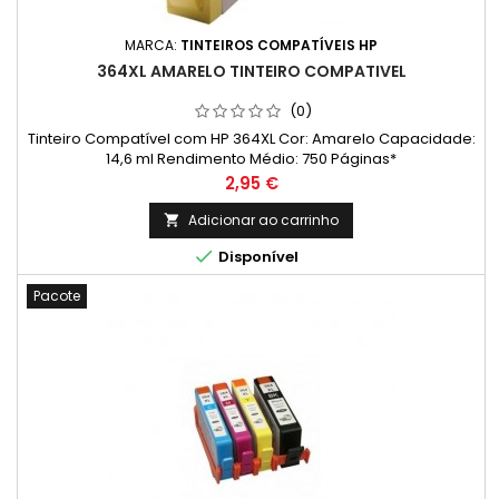
MARCA:
TINTEIROS COMPATÍVEIS HP
364XL AMARELO TINTEIRO COMPATIVEL
(0)
Tinteiro Compatível com HP 364XL Cor: Amarelo Capacidade:
14,6 ml Rendimento Médio: 750 Páginas*
Preço
2,95 €
Adicionar ao carrinho


Disponível
Pacote