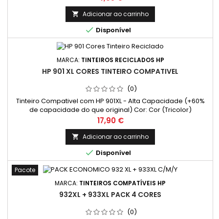
Adicionar ao carrinho


Disponível
MARCA:
TINTEIROS RECICLADOS HP
HP 901 XL CORES TINTEIRO COMPATIVEL
(0)
Tinteiro Compativel com HP 901XL - Alta Capacidade (+60%
de capacidade do que original) Cor: Cor (Tricolor)
Capacidade: 18 ml
Preço
17,90 €
Adicionar ao carrinho


Disponível
Pacote
MARCA:
TINTEIROS COMPATÍVEIS HP
932XL + 933XL PACK 4 CORES
(0)