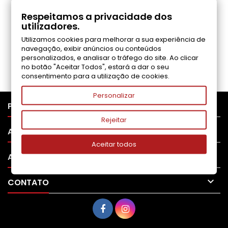
COMENTÁRIOS (0)
Respeitamos a privacidade dos
utilizadores.
Utilizamos cookies para melhorar a sua experiência de
Seja o primeiro a fazer uma avaliação
navegação, exibir anúncios ou conteúdos
personalizados, e analisar o tráfego do site. Ao clicar
no botão "Aceitar Todos", estará a dar o seu
consentimento para a utilização de cookies.
Personalizar

PRODUTOS
Rejeitar

APOIO AO CLIENTE
Aceitar todos

A SUA CONTA

CONTATO