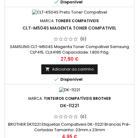

Disponível
MARCA:
TONERS COMPATIVEIS
CLT-M504S MAGENTA TONER COMPATIVEL
(0)
SAMSUNG CLT-M504S Magenta Toner Compativel Samsung
CLP415, CLX4195 Capacidade: 1.800 Pág.
Preço
27,90 €
Adicionar ao carrinho


Disponível
MARCA:
TINTEIROS COMPATÍVEIS BROTHER
DK-11221
(0)
BROTHER DK11221 Etiquetas Compativeis DK-11221 Brancas Pré-
Cortadas Tamanho: 23mm x 23mm
Preço
4,95 €