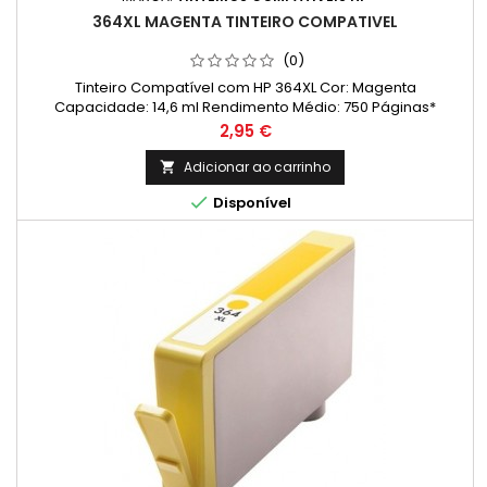
364XL MAGENTA TINTEIRO COMPATIVEL
(0)
Tinteiro Compatível com HP 364XL Cor: Magenta
Capacidade: 14,6 ml Rendimento Médio: 750 Páginas*
Preço
2,95 €
Adicionar ao carrinho


Disponível