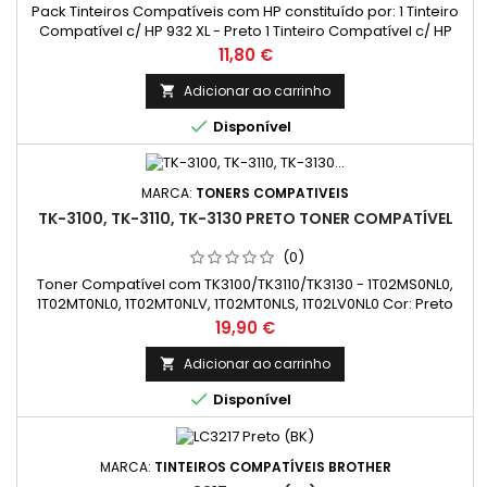
Pack Tinteiros Compatíveis com HP constituído por: 1 Tinteiro
Compatível c/ HP 932 XL - Preto 1 Tinteiro Compatível c/ HP
933 XL - Ciano 1 Tinteiro Compatível c/ HP 933 XL - Magenta 1
Preço
11,80 €
Tinteiro Compatível c/ HP 933 XL - Amarelo
Adicionar ao carrinho


Disponível
MARCA:
TONERS COMPATIVEIS
TK-3100, TK-3110, TK-3130 PRETO TONER COMPATÍVEL
(0)
Toner Compatível com TK3100/TK3110/TK3130 - 1T02MS0NL0,
1T02MT0NL0, 1T02MT0NLV, 1T02MT0NLS, 1T02LV0NL0 Cor: Preto
Rendimento Médio: 12.500 Páginas*
Preço
19,90 €
Adicionar ao carrinho


Disponível
MARCA:
TINTEIROS COMPATÍVEIS BROTHER