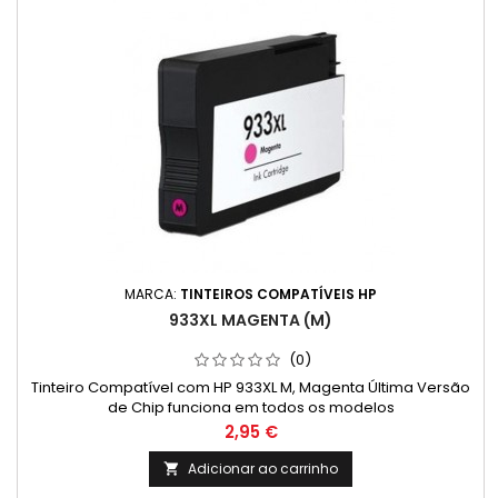
MARCA:
TINTEIROS COMPATÍVEIS HP
933XL MAGENTA (M)
(0)
Tinteiro Compatível com HP 933XL M, Magenta Última Versão
de Chip funciona em todos os modelos
Preço
2,95 €
Adicionar ao carrinho
