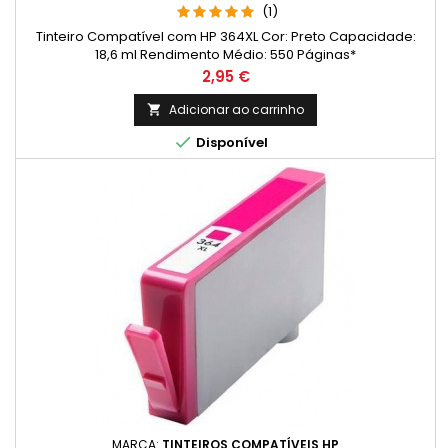
(1)
Tinteiro Compatível com HP 364XL Cor: Preto Capacidade:
18,6 ml Rendimento Médio: 550 Páginas*
Preço
2,95 €
Adicionar ao carrinho


Disponível
MARCA:
TINTEIROS COMPATÍVEIS HP