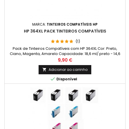
MARCA:
TINTEIROS COMPATÍVEIS HP
HP 364XL PACK TINTEIROS COMPATÍVEIS
(1)
Pack de Tinteiros Compatíveis com HP 364XL Cor: Preto,
Ciano, Magenta, Amarelo Capacidade: 18,6 ml/ preto - 14,6
ml/ cada cor Rendimento Médio: 550 Páginas* / preto - 750
Preço
9,90 €
Páginas*/ cada cor
Adicionar ao carrinho


Disponível