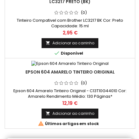
LC3217 PRETO (BK)
(0)
Tinteiro Compativel com Brother LC3217 BK Cor: Preto
Capacidade: 15 ml
Preço
2,95 €
Adicionar ao carrinho


Disponível
EPSON 604 AMARELO TINTEIRO ORIGINAL
(0)
Epson 604 Amarelo Tinteiro Original - C13T10G44010 Cor:
Amarelo Rendimento Médio: 130 Páginas*
Preço
12,19 €
Adicionar ao carrinho


Últimos artigos em stock