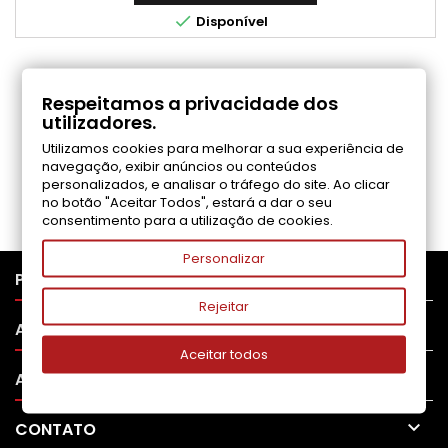

Disponível
COMENTÁRIOS (0)
Respeitamos a privacidade dos
utilizadores.
Utilizamos cookies para melhorar a sua experiência de
Seja o primeiro a fazer uma avaliação
navegação, exibir anúncios ou conteúdos
personalizados, e analisar o tráfego do site. Ao clicar
no botão "Aceitar Todos", estará a dar o seu
consentimento para a utilização de cookies.
Personalizar

PRODUTOS
Rejeitar

APOIO AO CLIENTE
Aceitar todos

A SUA CONTA

CONTATO