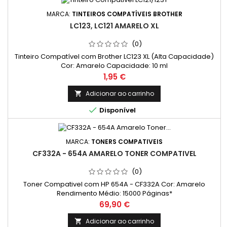
MARCA:
TINTEIROS COMPATÍVEIS BROTHER
LC123, LC121 AMARELO XL
(0)
Tinteiro Compatível com Brother LC123 XL (Alta Capacidade)
Cor: Amarelo Capacidade: 10 ml
Preço
1,95 €
Adicionar ao carrinho


Disponível
MARCA:
TONERS COMPATIVEIS
CF332A - 654A AMARELO TONER COMPATIVEL
(0)
Toner Compativel com HP 654A - CF332A Cor: Amarelo
Rendimento Médio: 15000 Páginas*
Preço
69,90 €
Adicionar ao carrinho
