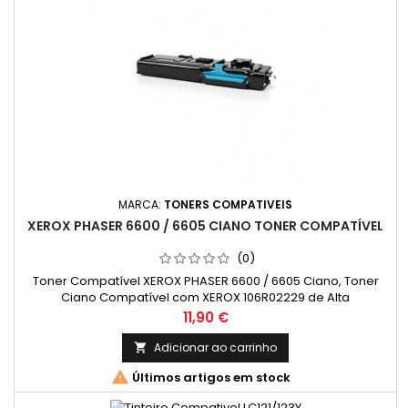
MARCA:
TONERS COMPATIVEIS
XEROX PHASER 6600 / 6605 CIANO TONER COMPATÍVEL
(0)
Toner Compatível XEROX PHASER 6600 / 6605 Ciano, Toner
Ciano Compatível com XEROX 106R02229 de Alta
Capacidade Compatível com: Phaser 6600, WorkCentre
Preço
11,90 €
6605
Adicionar ao carrinho


Últimos artigos em stock