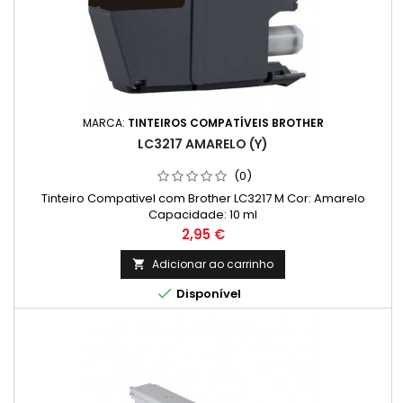
MARCA:
TINTEIROS COMPATÍVEIS BROTHER
LC3217 AMARELO (Y)
(0)
Tinteiro Compativel com Brother LC3217 M Cor: Amarelo
Capacidade: 10 ml
Preço
2,95 €
Adicionar ao carrinho


Disponível