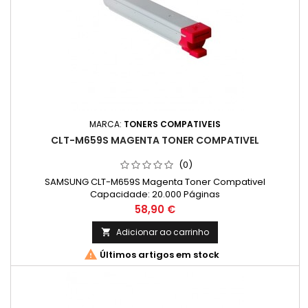
MARCA:
TONERS COMPATIVEIS
CLT-M659S MAGENTA TONER COMPATIVEL
(0)
SAMSUNG CLT-M659S Magenta Toner Compativel
Capacidade: 20.000 Páginas
Preço
58,90 €
Adicionar ao carrinho


Últimos artigos em stock