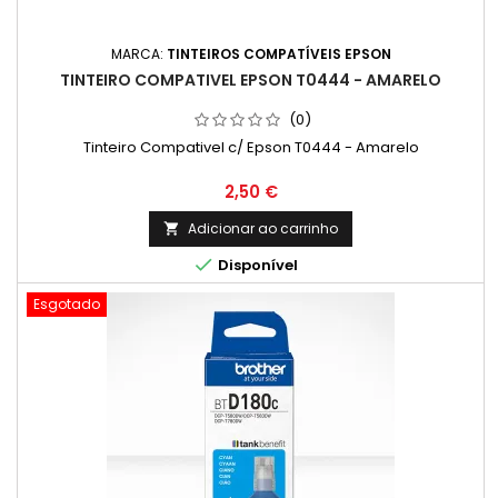
MARCA:
TINTEIROS COMPATÍVEIS EPSON
TINTEIRO COMPATIVEL EPSON T0444 - AMARELO
(0)
Tinteiro Compativel c/ Epson T0444 - Amarelo
Preço
2,50 €
Adicionar ao carrinho


Disponível
Esgotado