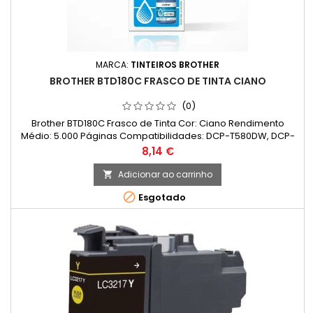
MARCA:
TINTEIROS BROTHER
BROTHER BTD180C FRASCO DE TINTA CIANO
(0)
Brother BTD180C Frasco de Tinta Cor: Ciano Rendimento
Médio: 5.000 Páginas Compatibilidades: DCP-T580DW, DCP-
T583DW, DCP-T780DW
Preço
8,14 €
Adicionar ao carrinho


Esgotado