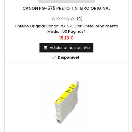
CANON PG-575 PRETO TINTEIRO ORIGINAL
(0)
Tinteiro Original Canon PG-575 Cor: Preto Rendimento
Médio: 100 Páginas*
Preço
18,13 €
Adicionar ao carrinho


Disponível