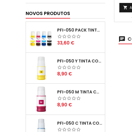
A

NOVOS PRODUTOS
PFI-050 PACK TINTAS COMPATIVEIS
C
Preço
33,60 €
PFI-050 Y TINTA COMPATÍVEL AMARELO
Preço
8,90 €
PFI-050 M TINTA COMPATÍVEL MAGENTA
Preço
8,90 €
PFI-050 C TINTA COMPATÍVEL CIANO