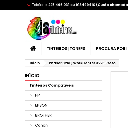
Telefone:
225 496 031 ou 913499410 (Custo chamada 
A
(
E
Yo
((l
TINTEIROS |TONERS
PROCURA POR 
Início
Phaser 3260, WorkCenter 3225 Preto
INÍCIO
Tinteiros Compativeis
HP
EPSON
BROTHER
Canon