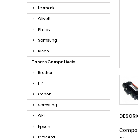
Lexmark
Olivetti
Philips
Samsung
Ricoh
Toners Compatíveis
Brother
HP
Canon
Samsung
DESCR
OKI
Epson
Compat
Kyocera