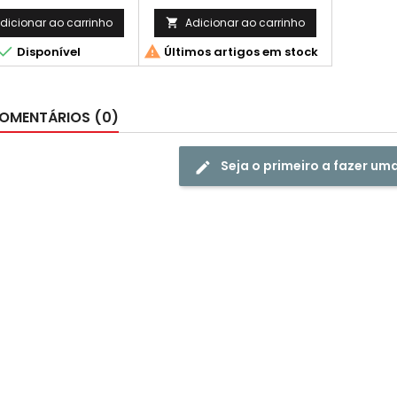
Capacidade: 48.000 Pág.
dicionar ao carrinho
Adicionar ao carrinho



Disponível
Últimos artigos em stock
OMENTÁRIOS (0)
Seja o primeiro a fazer um