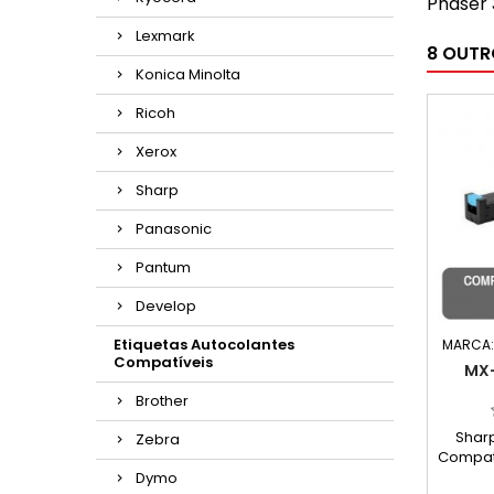
Phaser
Lexmark
8 OUTR
Konica Minolta
Ricoh
Xerox
Sharp
Panasonic
Pantum
Develop
Etiquetas Autocolantes
MARCA
Compatíveis
MX-
Brother
Shar
Zebra
Compat
Capaci
Dymo