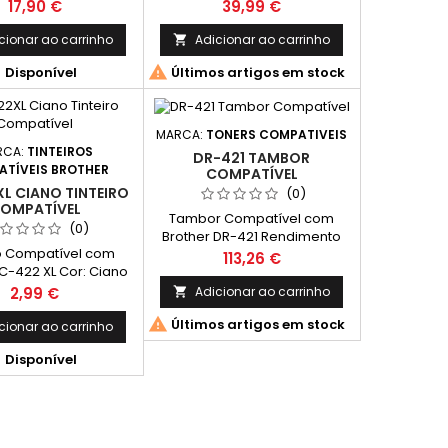
to por 4 Tinteiros
Capacidade: 300ml
Preço
Preço
17,90 €
39,99 €
 2 Ciano + 2 Magenta
+ 2 Amarelo
cionar ao carrinho
Adicionar ao carrinho



Disponível
Últimos artigos em stock
MARCA:
TONERS COMPATIVEIS
RCA:
TINTEIROS
DR-421 TAMBOR
TÍVEIS BROTHER
COMPATÍVEL
L CIANO TINTEIRO
(0)
OMPATÍVEL
Tambor Compatível com
(0)
Brother DR-421 Rendimento
ro Compatível com
Médio: 50.000 Páginas*
Preço
113,26 €
LC-422 XL Cor: Ciano
ento Médio: 1.500
Preço
Adicionar ao carrinho
2,99 €

Páginas*

Últimos artigos em stock
cionar ao carrinho

Disponível