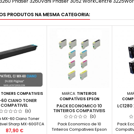
 3260 Phaser 3260Vdni Phaser 3052 WorkCentre 3225Wo
OS PRODUTOS NA MESMA CATEGORIA:
:
TONERS COMPATIVEIS
MARCA:
TINTEIROS
MA
COMPATÍVEIS EPSON
COMPA
60 CIANO TONER
COMPATIVEL
PACK ECONOMICO 10
LC1280 
TINTEIROS COMPATIVEIS
(0)
EPSON T1291/2/3/4
(0)
p MX-60 Ciano Toner
ivel Sharp MX-60GTCA
Pack Economico de 10
Pack Eco
dade: 24.000 Páginas*
Tinteiros Compativeis Epson
Compativ
Preço
87,90 €