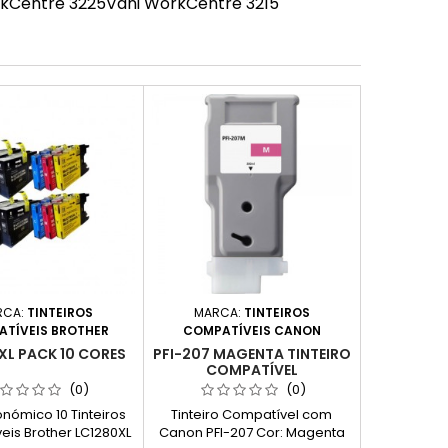
rkCentre 3225Vdni WorkCentre 3215
RCA:
TINTEIROS
MARCA:
TINTEIROS
TÍVEIS BROTHER
COMPATÍVEIS CANON
XL PACK 10 CORES
PFI-207 MAGENTA TINTEIRO
COMPATÍVEL
(0)
(0)
nómico 10 Tinteiros
Tinteiro Compatível com
eis Brother LC1280XL
Canon PFI-207 Cor: Magenta