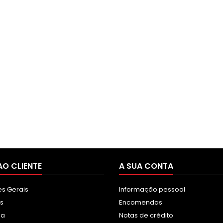
AO CLIENTE
A SUA CONTA
s Gerais
Informação pessoal
s
Encomendas
sa
Notas de crédito