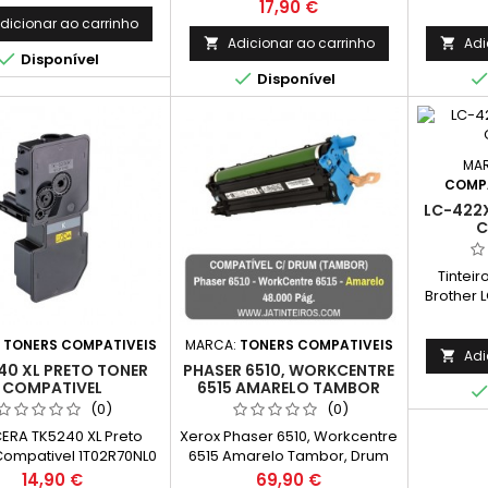
composto por: 4 Tinteiros
compos
Preço
17,90 €
T1291 - Preto 2 Tinteiros T1292 -
Pretos +
dicionar ao carrinho
Ciano 2 Tinteiros T1293 -
Adicionar ao carrinho
Adi



Disponível
Magenta 2 Tinteiros T1294 -

Disponível
Amarelo
MA
COMPA
LC-422X
C
Tintei
Brother 
Rendim
:
TONERS COMPATIVEIS
MARCA:
TONERS COMPATIVEIS
Adi

40 XL PRETO TONER
PHASER 6510, WORKCENTRE
COMPATIVEL
6515 AMARELO TAMBOR
COMPATIVEL (DRUM)
(0)
(0)
ERA TK5240 XL Preto
Xerox Phaser 6510, Workcentre
Compativel 1T02R70NL0
6515 Amarelo Tambor, Drum
idade: 5.200 Páginas
Compativel 108R01419
Preço
Preço
14,90 €
69,90 €