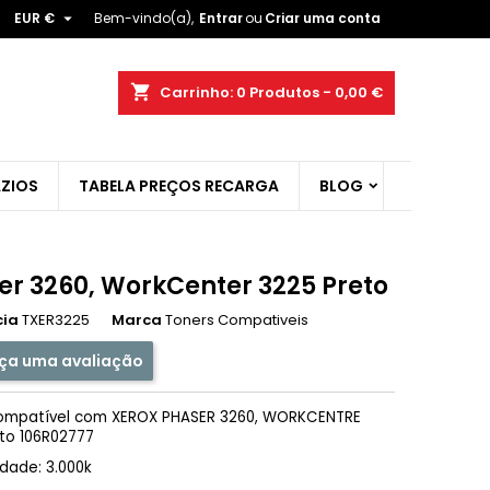

EUR €
Bem-vindo(a),
Entrar
ou
Criar uma conta
×
×
×
shopping_cart
Carrinho:
0
Produtos - 0,00 €
ist
ZIOS
TABELA PREÇOS RECARGA
BLOG
)
)
er 3260, WorkCenter 3225 Preto
cia
TXER3225
Marca
Toners Compativeis
ça uma avaliação
ompatível com XEROX PHASER 3260, WORKCENTRE
to 106R02777
dade: 3.000k