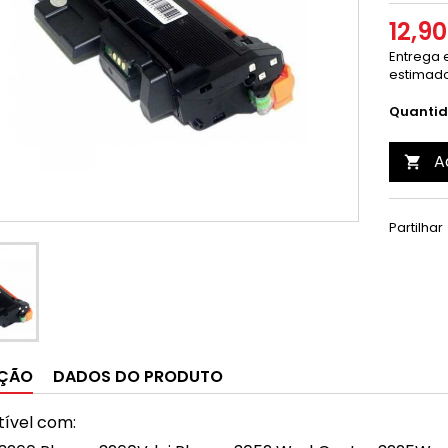
12,9
Entrega e
estimado
Quanti
A

Partilhar
IÇÃO
DADOS DO PRODUTO
ível com: