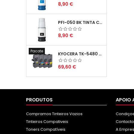
Preço
8,90 €
PFI-050 BK TINTA COMPATÍVEL PRETA
Preço
8,90 €
Pacote
KYOCERA TK-5480 PACK TONERS COMPATÍVEIS
Preço
69,60 €
PRODUTOS
APOIO 
Compramos Tinteiros Vazios
Condiçoe
Tinteiros Compativeis
Contacto
Toners Compatíveis
A Empre