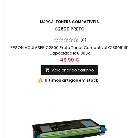
MARCA:
TONERS COMPATIVEIS
C2800 PRETO
(0)
EPSON ACULASER C2800 Preto Toner Compativel C13S051161
Capacidade: 8.000k
Preço
49,90 €
Adicionar ao carrinho


Últimos artigos em stock