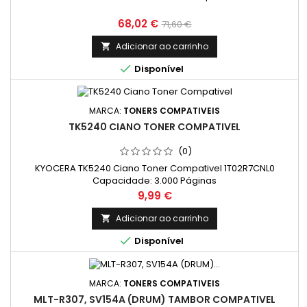
Preço
Preço
68,02 €
71,60 €
normal
Adicionar ao carrinho


Disponível
MARCA:
TONERS COMPATIVEIS
TK5240 CIANO TONER COMPATIVEL
(0)
KYOCERA TK5240 Ciano Toner Compativel 1T02R7CNL0
Capacidade: 3.000 Páginas
Preço
9,99 €
Adicionar ao carrinho


Disponível
MARCA:
TONERS COMPATIVEIS
MLT-R307, SV154A (DRUM) TAMBOR COMPATIVEL