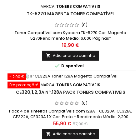
MARCA:
TONERS COMPATIVEIS
TK-5270 MAGENTA TONER COMPATÍVEL
(0)
Toner Compatível com Kyocera TK-5270 Cor: Magenta
5270Rendimento Médio: 6,000 Páginas*
Preço
19,90 €
Adicionar ao carrinho


Disponível
- 2,00 €
Em promoção!
MARCA:
TONERS COMPATIVEIS
CE320,1,2,3A Nº.128A PACK TONERS COMPATIVEIS
(0)
Pack 4 de Tinteiros Compatíveis com 128A - CE320A, CE321A,
CE322A, CE323A 1 X Cor: Preto - Rendimento Médio: 2,200
Páginas* 1 X Cor: Ciano - Rendimento Médio: 1,400 Páginas* 1
Preço
Preço
55,90 €
57,90 €
X Cor: Magenta - Rendimento Médio: 1,400 Páginas* 1 X Cor:
normal
Amarelo - Rendimento Médio: 1,400 Páginas*
Adicionar ao carrinho
