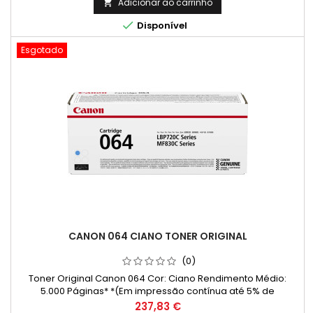
Adicionar ao carrinho


Disponível
Esgotado
CANON 064 CIANO TONER ORIGINAL
(0)
Toner Original Canon 064 Cor: Ciano Rendimento Médio:
5.000 Páginas* *(Em impressão contínua até 5% de
cobertura de uma Folha A4)
Preço
237,83 €