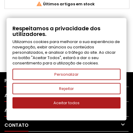

Últimos artigos em stock
COMENTÁRIOS (0)
Respeitamos a privacidade dos
utilizadores.
Utilizamos cookies para melhorar a sua experiência de
Seja o primeiro a fazer uma avaliação
navegação, exibir anúncios ou conteúdos
personalizados, e analisar o tráfego do site. Ao clicar
no botão "Aceitar Todos", estará a dar o seu
consentimento para a utilização de cookies.
Personalizar

PRODUTOS
Rejeitar

APOIO AO CLIENTE
Aceitar todos

A SUA CONTA

CONTATO