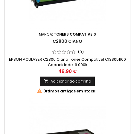
MARCA:
TONERS COMPATIVEIS
C2800 CIANO
(0)
EPSON ACULASER C2800 Ciano Toner Compativel C13S051160
Capacidade: 6.000k
Preço
49,90 €
Adicionar ao carrinho


Últimos artigos em stock