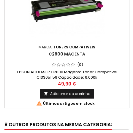
MARCA:
TONERS COMPATIVEIS
C2800 MAGENTA
(0)
EPSON ACULASER C2800 Magenta Toner Compativel
C13S051159 Capacidade: 6.000k
Preço
49,90 €
Adicionar ao carrinho


Últimos artigos em stock
8 OUTROS PRODUTOS NA MESMA CATEGORIA: