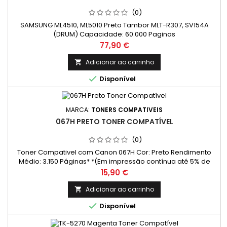
(0)
SAMSUNG ML4510, ML5010 Preto Tambor MLT-R307, SV154A
(DRUM) Capacidade: 60.000 Paginas
Preço
77,90 €
Adicionar ao carrinho


Disponível
MARCA:
TONERS COMPATIVEIS
067H PRETO TONER COMPATÍVEL
(0)
Toner Compativel com Canon 067H Cor: Preto Rendimento
Médio: 3.150 Páginas* *(Em impressão contínua até 5% de
cobertura de uma Folha A4)
Preço
15,90 €
Adicionar ao carrinho


Disponível