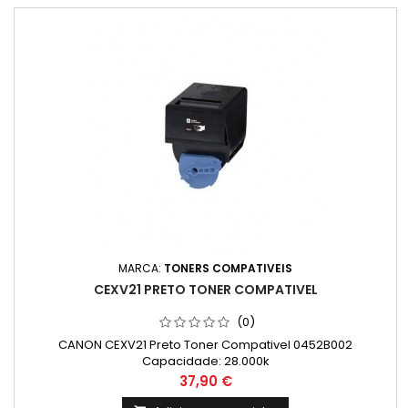
MARCA:
TONERS COMPATIVEIS
CEXV21 PRETO TONER COMPATIVEL
(0)
CANON CEXV21 Preto Toner Compativel 0452B002
Capacidade: 28.000k
Preço
37,90 €