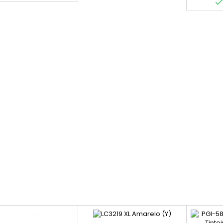
eravelmente com base
onteúdo das páginas
pressas e noutros
factores.)