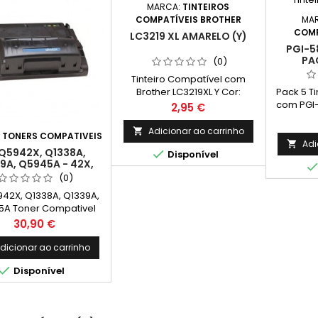
MARCA:
TINTEIROS
MA
COMPATÍVEIS BROTHER
COMP
LC3219 XL AMARELO (Y)
PGI-5
PA
(0)
C
Tinteiro Compatível com
Pack 5 T
Brother LC3219XL Y Cor:
com PGI-
Amarelo Capacidade: 18ml
Preço
2,95 €
Cor: Pret
Mag
Adicionar ao carrinho

:
TONERS COMPATIVEIS
Adi

Q5942X, Q1338A,

Disponível
9A, Q5945A - 42X,
, 39A, 45A TONER
(0)
MPATIVEL PRETO
42X, Q1338A, Q1339A,
A Toner Compativel
 HP Nº 42X, 38A, 39A,
Preço
30,90 €
acidade: 20.000 Pág.
dicionar ao carrinho

Disponível