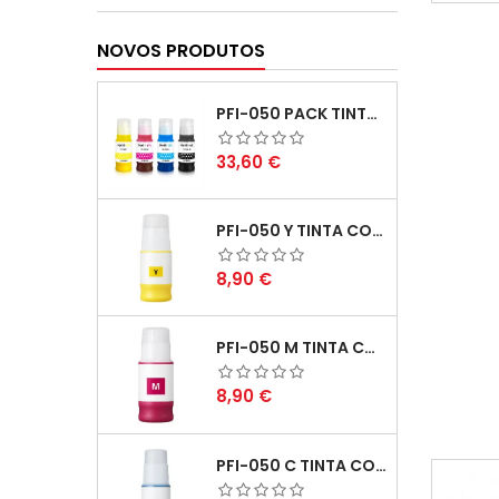
consid
no c
im
NOVOS PRODUTOS
PFI-050 PACK TINTAS COMPATIVEIS
Preço
33,60 €
PFI-050 Y TINTA COMPATÍVEL AMARELO
Preço
8,90 €
PFI-050 M TINTA COMPATÍVEL MAGENTA
Preço
8,90 €
PFI-050 C TINTA COMPATÍVEL CIANO