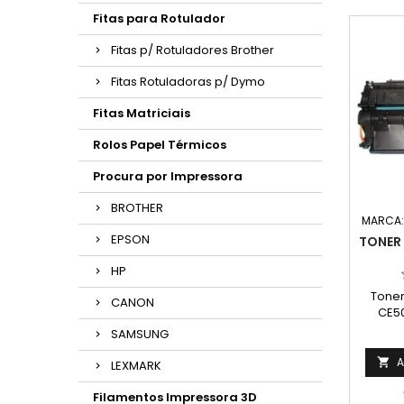
Fitas para Rotulador
Fitas p/ Rotuladores Brother
Fitas Rotuladoras p/ Dymo
Fitas Matriciais
Rolos Papel Térmicos
Procura por Impressora
BROTHER
MARCA
EPSON
TONER
HP
Tone
CANON
CE50
Rend
SAMSUNG
Págin
na n
A

LEXMARK
imp
ren
Filamentos Impressora 3D