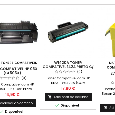
W1420A TONER
:
TONERS COMPATIVEIS
MA
COMPATÍVEL 142A PRETO C/
COMP
 COMPATÍVEL HP 05X
CHIP (NÃO USAR EM HP+)
(0)
(CE505X)
27
(0)
Toner Compatível com HP
142A - W1420A (COM
r Compativel com HP
CHIP)* (Não usar em HP+)
Preço
17,90 €
5X - 05X Cor: Preto
Tintei
*Pronto a usar Cor: Preto
imento Médio: 6500
Epson 2
Preço
14,90 €
Rendimento Médio: 950
Adicionar ao carrinho

as* *(Média com base
Páginas*
orma ISO/IEC 24711 e
dicionar ao carrinho

Disponível
ressão contínua. O
Adi


Disponível
dimento real varia