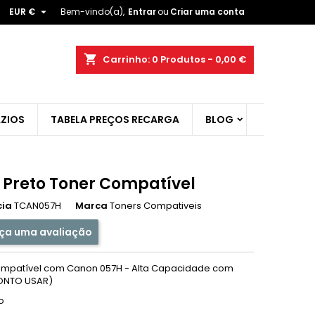

EUR €
Bem-vindo(a),
Entrar
ou
Criar uma conta
×
×
×
shopping_cart
Carrinho:
0
Produtos - 0,00 €
ist
ZIOS
TABELA PREÇOS RECARGA
BLOG
)
)
 Preto Toner Compatível
cia
TCAN057H
Marca
Toners Compativeis
ça uma avaliação
ompatível com Canon 057H - Alta Capacidade com
RONTO USAR)
o