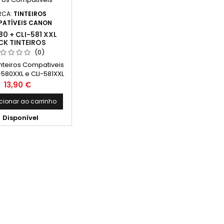
RCA:
TINTEIROS
ATÍVEIS CANON
80 + CLI-581 XXL
CK TINTEIROS
OMPATIVEIS
(0)
inteiros Compativeis
580XXL e CLI-581XXL
o, Preto Foto, Ciano,
Preço
13,90 €
enta, Amarelo
cionar ao carrinho

Disponível