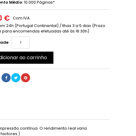
nto Médio:
10.000 Páginas*
0 €
Com IVA
m 24h (Portugal Continental) / Ilhas 3 a 5 dias (Prazo
 para encomendas efetuadas até às 16:30h)
dade
dicionar ao carrinho
mpressão contínua. O rendimento real varia
factores.)