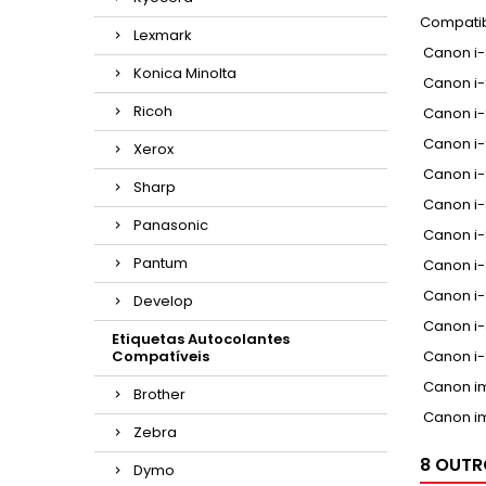
Compatib
Lexmark
Canon i-
Konica Minolta
Canon i-
Ricoh
Canon i-
Canon i-
Xerox
Canon i-
Sharp
Canon i-
Panasonic
Canon i-
Pantum
Canon i-
Canon i-
Develop
Canon i-
Etiquetas Autocolantes
Compatíveis
Canon i-
Canon im
Brother
Canon i
Zebra
8 OUTR
Dymo