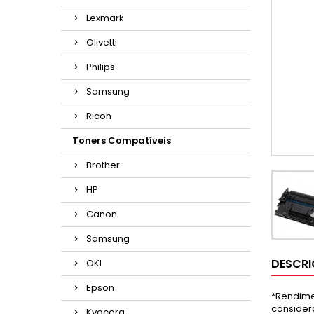
Lexmark
Olivetti
Philips
Samsung
Ricoh
Toners Compatíveis
Brother
HP
Canon
Samsung
DESCR
OKI
Epson
*Rendime
consider
Kyocera