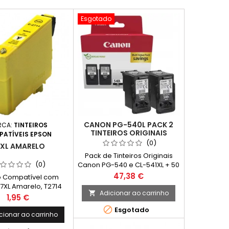
Esgotado
CANON PG-540L PACK 2
RCA:
TINTEIROS
TINTEIROS ORIGINAIS
ATÍVEIS EPSON
PRETOS
(0)
XL AMARELO
Pack de Tinteiros Originais
(0)
Canon PG-540 e CL-541XL + 50
Folhas de Papel Fotografico
Preço
47,38 €
ro Compatível com
10x15cm Cor: Preto + Tricolor
7XL Amarelo, T2714
Rendimento Médio: 300* + 400
Adicionar ao carrinho

Preço
1,95 €
Páginas* *(Média com base

Esgotado
na norma ISO/IEC 24711 e
cionar ao carrinho
impressão contínua. O