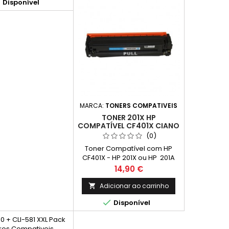
rendimento real varia

Disponível
consideravelmente com base
no conteúdo das páginas
impressas e noutros
factores.)
MARCA:
TONERS COMPATIVEIS
TONER 201X HP
COMPATÍVEL CF401X CIANO
(0)
Toner Compatível com HP
CF401X - HP 201X ou HP 201A
(Alta Capacidade) Cor: Ciano
Preço
14,90 €
Rendimento Médio: 2,300
Páginas*
Adicionar ao carrinho


Disponível