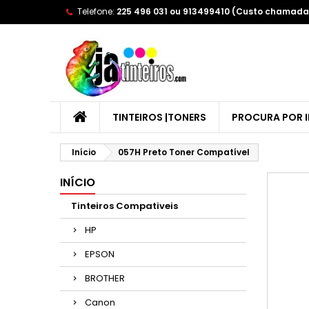
Telefone:
225 496 031 ou 913499410 (Custo chamada 
A
(
E
Yo
((l
TINTEIROS |TONERS
PROCURA POR 
Início
057H Preto Toner Compatível
INÍCIO
Tinteiros Compativeis
HP
EPSON
BROTHER
Canon